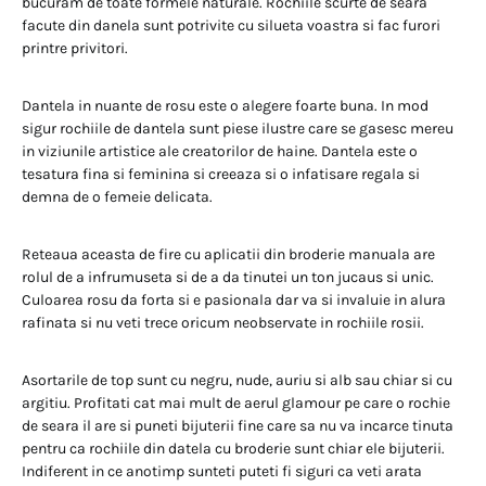
bucuram de toate formele naturale. Rochiile scurte de seara
facute din danela sunt potrivite cu silueta voastra si fac furori
printre privitori.
Dantela in nuante de rosu este o alegere foarte buna. In mod
sigur rochiile de dantela sunt piese ilustre care se gasesc mereu
in viziunile artistice ale creatorilor de haine. Dantela este o
tesatura fina si feminina si creeaza si o infatisare regala si
demna de o femeie delicata.
Reteaua aceasta de fire cu aplicatii din broderie manuala are
rolul de a infrumuseta si de a da tinutei un ton jucaus si unic.
Culoarea rosu da forta si e pasionala dar va si invaluie in alura
rafinata si nu veti trece oricum neobservate in rochiile rosii.
Asortarile de top sunt cu negru, nude, auriu si alb sau chiar si cu
argitiu. Profitati cat mai mult de aerul glamour pe care o rochie
de seara il are si puneti bijuterii fine care sa nu va incarce tinuta
pentru ca rochiile din datela cu broderie sunt chiar ele bijuterii.
Indiferent in ce anotimp sunteti puteti fi siguri ca veti arata