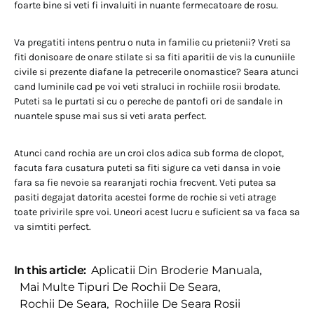
foarte bine si veti fi invaluiti in nuante fermecatoare de rosu.
Va pregatiti intens pentru o nuta in familie cu prietenii? Vreti sa
fiti donisoare de onare stilate si sa fiti aparitii de vis la cununiile
civile si prezente diafane la petrecerile onomastice? Seara atunci
cand luminile cad pe voi veti straluci in rochiile rosii brodate.
Puteti sa le purtati si cu o pereche de pantofi ori de sandale in
nuantele spuse mai sus si veti arata perfect.
Atunci cand rochia are un croi clos adica sub forma de clopot,
facuta fara cusatura puteti sa fiti sigure ca veti dansa in voie
fara sa fie nevoie sa rearanjati rochia frecvent. Veti putea sa
pasiti degajat datorita acestei forme de rochie si veti atrage
toate privirile spre voi. Uneori acest lucru e suficient sa va faca sa
va simtiti perfect.
In this article:
Aplicatii Din Broderie Manuala
,
Mai Multe Tipuri De Rochii De Seara
,
Rochii De Seara
,
Rochiile De Seara Rosii