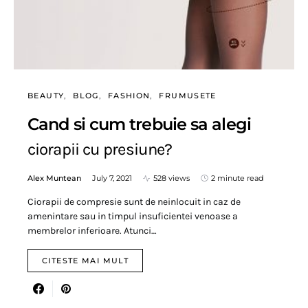
BEAUTY
BLOG
FASHION
FRUMUSETE
Cand si cum trebuie sa alegi
ciorapii cu presiune?
Alex Muntean
July 7, 2021
528 views
2 minute read
Ciorapii de compresie sunt de neinlocuit in caz de
amenintare sau in timpul insuficientei venoase a
membrelor inferioare. Atunci…
CITESTE MAI MULT