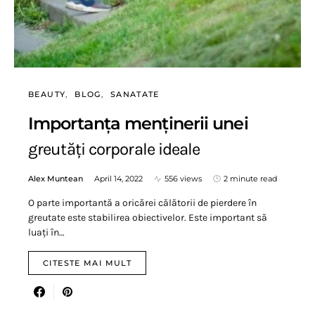
BEAUTY
BLOG
SANATATE
Importanța menținerii unei
greutăți corporale ideale
Alex Muntean
April 14, 2022
556 views
2 minute read
O parte importantă a oricărei călătorii de pierdere în
greutate este stabilirea obiectivelor. Este important să
luați în…
CITESTE MAI MULT