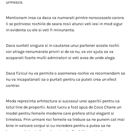
urmeaza.
Mentionam insa ca daca va numarati printre norocoasele carora
li se potrivesc rochiile de seara rosii atunci veti iesi in mod sigur
in evidenta cu ele si veti fi minunanta.
Daca sunteti singura si in cautarea unui partener aceste rochii
vor atrage nenumarate priviri si de ce nu, va vor ajuta sa va
acaparati foarte multi admiratori si veti avea de unde alege.
Daca fizicul nu va permite o asemenea rochie va recomandam sa
nu va incapatanati sa o purtati pentru ca puteti crea un efect
contrar.
Moda reprezinta arhitectura si succesul unei aparitii pentru ca
totul tine de proportii. Acest lucru a fost spus de Coco Chane un
model pentru femeile moderne care prefera stilul elegant si
timeless. Prin urmare noi femeile va trebuie sa ne punem cat mai
bine in valoare corpul si cu incredere pentru a putea sa ne