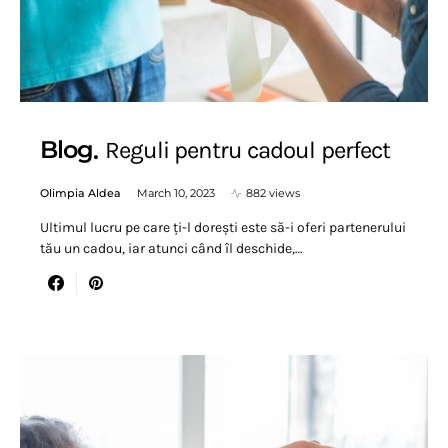
Blog
Reguli pentru cadoul perfect
Olimpia Aldea
March 10, 2023
882 views
Ultimul lucru pe care ți-l dorești este să-i oferi partenerului
tău un cadou, iar atunci când îl deschide,…