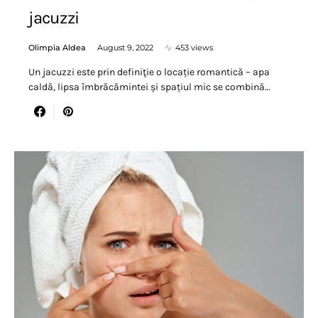
jacuzzi
Olimpia Aldea
August 9, 2022
453 views
Un jacuzzi este prin definiţie o locație romantică – apa
caldă, lipsa îmbrăcămintei și spațiul mic se combină…