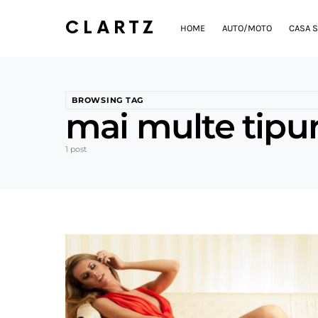
CLARTZ
HOME
AUTO/MOTO
CASA S
BROWSING TAG
mai multe tipur
1 post