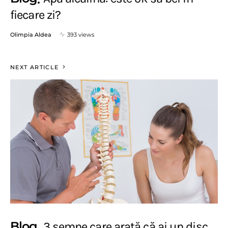
fiecare zi?
Olimpia Aldea
393 views
NEXT ARTICLE
Blog
3 semne care arată că ai un disc