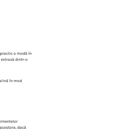
 practic o modă în
 extrasă dintr-o
calină în mod
limentelor
 acestora, dacă