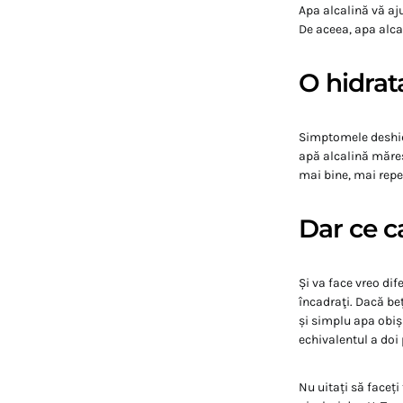
Apa alcalină vă aju
De aceea, apa alcal
O hidrat
Simptomele deshidr
apă alcalină măreșt
mai bine, mai repe
Dar ce ca
Și va face vreo dif
încadraţi. Dacă beț
și simplu apa obiș
echivalentul a doi 
Nu uitați să faceț