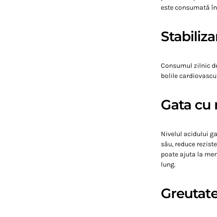
este consumată în
Stabiliza
Consumul zilnic de
bolile cardiovascul
Gata cu 
Nivelul acidului ga
său, reduce rezist
poate ajuta la men
lung.
Greutate