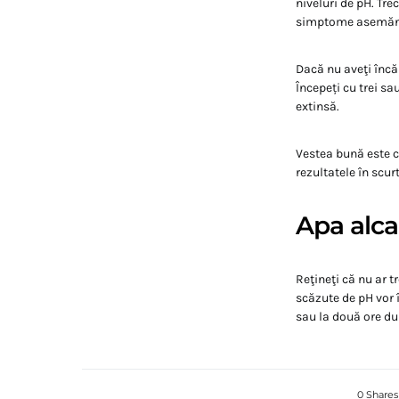
niveluri de pH. Tr
simptome asemănăto
Dacă nu aveţi încă u
Începeți cu trei sa
extinsă.
Vestea bună este c
rezultatele în scur
Apa alca
Reţineţi că nu ar 
scăzute de pH vor î
sau la două ore d
0 Shares