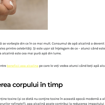
ă se vorbeşte din ce în ce mai mult. Consumul de apă alcalină a devenit
les printre celebrităţi. Și este ușor să înţelegem de ce – atunci când este
a alcalină este cea mai pură apă din lume.
intre
beneficii apa alcalina
pe care le veți vedea atunci când beți apă al
erea corpului în timp
nține toxine (și ce dietă nu conţine toxine în această epocă modernă a a
arurilor rafinate?), apa alcalină poate contribui la reducerea impactului