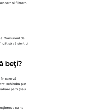
cesare și filtrare.
zie. Consumul de
încât să vă simțiți
ă beţi?
 în care vă
puteți schimba pur
pahare pe zi (sau
ncționeze cu noi