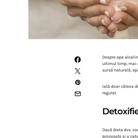
Despre apa alcalin
ultimul timp, mai a
sursă naturală, ap
Iată doar câteva d
regulat.
Detoxifi
Dacă dieta dvs. co
procesate și a zah