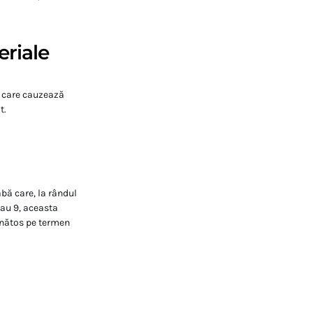
eriale
r care cauzează
t.
abă care, la rândul
sau 9, aceasta
ănătos pe termen