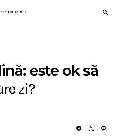
LEFOANE MOBILE
ină: este ok să
are zi?