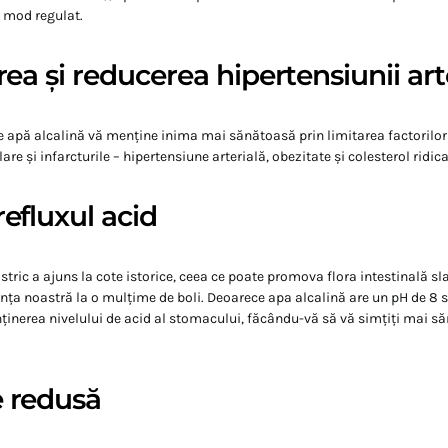
 mod regulat.
rea și reducerea hipertensiunii art
 apă alcalină vă menține inima mai sănătoasă prin limitarea factorilo
are și infarcturile – hipertensiune arterială, obezitate și colesterol ridica
refluxul acid
stric a ajuns la cote istorice, ceea ce poate promova flora intestinală sl
ența noastră la o mulțime de boli. Deoarece apa alcalină are un pH de 8 
ținerea nivelului de acid al stomacului, făcându-vă să vă simțiți mai s
 redusă