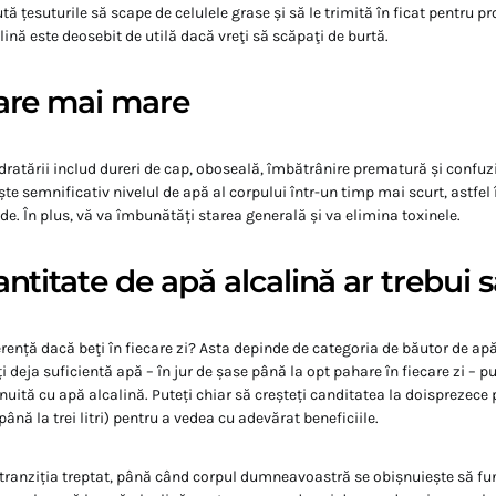
tă țesuturile să scape de celulele grase și să le trimită în ficat pentru pro
ină este deosebit de utilă dacă vreţi să scăpaţi de burtă.
are mai mare
atării includ dureri de cap, oboseală, îmbătrânire prematură și confu
e semnificativ nivelul de apă al corpului într-un timp mai scurt, astfel 
de. În plus, vă va îmbunătăți starea generală și va elimina toxinele.
ntitate de apă alcalină ar trebui s
erență dacă beţi în fiecare zi? Asta depinde de categoria de băutor de apă
i deja suficientă apă – în jur de șase până la opt pahare în fiecare zi – 
nuită cu apă alcalină. Puteți chiar să creșteți canditatea la doisprezece 
până la trei litri) pentru a vedea cu adevărat beneficiile.
i tranziția treptat, până când corpul dumneavoastră se obișnuiește să fu