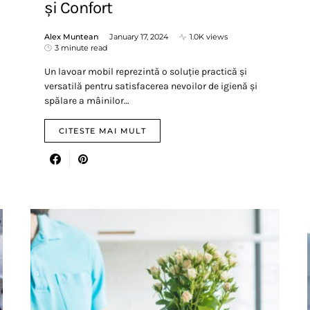
și Confort
Alex Muntean
January 17, 2024
1.0K views
3 minute read
Un lavoar mobil reprezintă o soluție practică și
versatilă pentru satisfacerea nevoilor de igienă și
spălare a mâinilor…
CITESTE MAI MULT