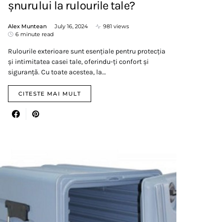
șnurului la rulourile tale?
Alex Muntean
July 16, 2024
981 views
6 minute read
Rulourile exterioare sunt esențiale pentru protecția
și intimitatea casei tale, oferindu-ți confort și
siguranță. Cu toate acestea, la…
CITESTE MAI MULT