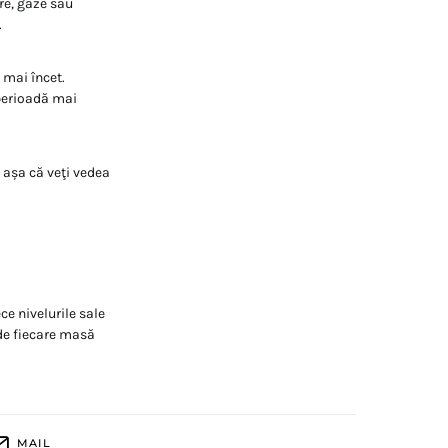
re, gaze sau
.
i mai încet.
 perioadă mai
 așa că veţi vedea
e nivelurile sale
 de fiecare masă
MAIL