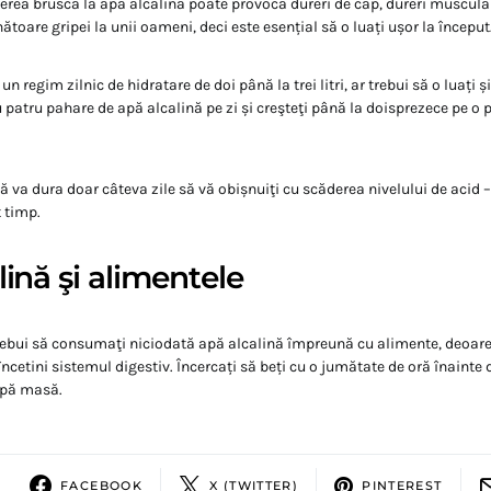
ecerea bruscă la apă alcalină poate provoca dureri de cap, dureri muscula
are gripei la unii oameni, deci este esențial să o luați ușor la început
n regim zilnic de hidratare de doi până la trei litri, ar trebui să o luați ș
u patru pahare de apă alcalină pe zi și creşteţi până la doisprezece pe o
ă va dura doar câteva zile să vă obișnuiţi cu scăderea nivelului de acid –
t timp.
lină şi alimentele
trebui să consumaţi niciodată apă alcalină împreună cu alimente, deoarec
ncetini sistemul digestiv. Încercați să beți cu o jumătate de oră înainte
upă masă.
FACEBOOK
X (TWITTER)
PINTEREST