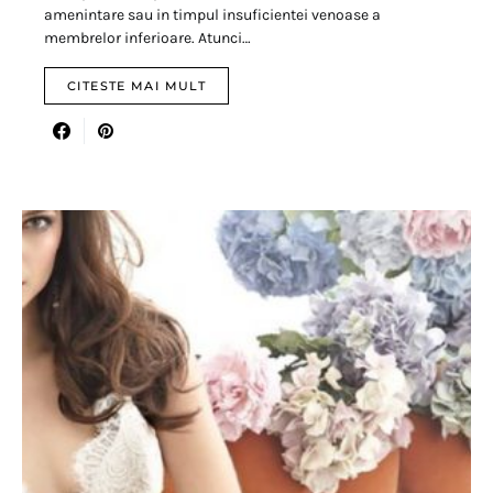
amenintare sau in timpul insuficientei venoase a
membrelor inferioare. Atunci…
CITESTE MAI MULT