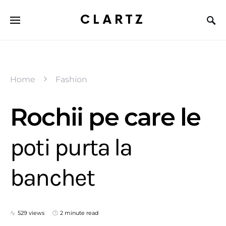
CLARTZ
Home
Fashion
Rochii pe care le
poti purta la
banchet
529 views
2 minute read