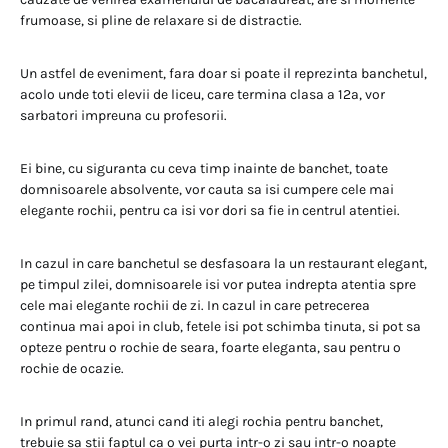
frumoase, si pline de relaxare si de distractie.
Un astfel de eveniment, fara doar si poate il reprezinta banchetul,
acolo unde toti elevii de liceu, care termina clasa a 12a, vor
sarbatori impreuna cu profesorii.
Ei bine, cu siguranta cu ceva timp inainte de banchet, toate
domnisoarele absolvente, vor cauta sa isi cumpere cele mai
elegante rochii, pentru ca isi vor dori sa fie in centrul atentiei.
In cazul in care banchetul se desfasoara la un restaurant elegant,
pe timpul zilei, domnisoarele isi vor putea indrepta atentia spre
cele mai elegante rochii de zi. In cazul in care petrecerea
continua mai apoi in club, fetele isi pot schimba tinuta, si pot sa
opteze pentru o rochie de seara, foarte eleganta, sau pentru o
rochie de ocazie.
In primul rand, atunci cand iti alegi rochia pentru banchet,
trebuie sa stii faptul ca o vei purta intr-o zi sau intr-o noapte