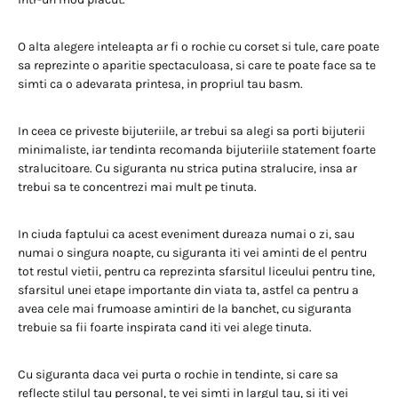
O alta alegere inteleapta ar fi o rochie cu corset si tule, care poate
sa reprezinte o aparitie spectaculoasa, si care te poate face sa te
simti ca o adevarata printesa, in propriul tau basm.
In ceea ce priveste bijuteriile, ar trebui sa alegi sa porti bijuterii
minimaliste, iar tendinta recomanda bijuteriile statement foarte
stralucitoare. Cu siguranta nu strica putina stralucire, insa ar
trebui sa te concentrezi mai mult pe tinuta.
In ciuda faptului ca acest eveniment dureaza numai o zi, sau
numai o singura noapte, cu siguranta iti vei aminti de el pentru
tot restul vietii, pentru ca reprezinta sfarsitul liceului pentru tine,
sfarsitul unei etape importante din viata ta, astfel ca pentru a
avea cele mai frumoase amintiri de la banchet, cu siguranta
trebuie sa fii foarte inspirata cand iti vei alege tinuta.
Cu siguranta daca vei purta o rochie in tendinte, si care sa
reflecte stilul tau personal, te vei simti in largul tau, si iti vei