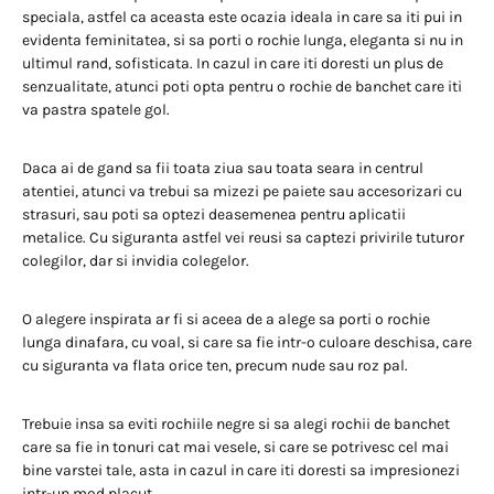
speciala, astfel ca aceasta este ocazia ideala in care sa iti pui in
evidenta feminitatea, si sa porti o rochie lunga, eleganta si nu in
ultimul rand, sofisticata. In cazul in care iti doresti un plus de
senzualitate, atunci poti opta pentru o rochie de banchet care iti
va pastra spatele gol.
Daca ai de gand sa fii toata ziua sau toata seara in centrul
atentiei, atunci va trebui sa mizezi pe paiete sau accesorizari cu
strasuri, sau poti sa optezi deasemenea pentru aplicatii
metalice. Cu siguranta astfel vei reusi sa captezi privirile tuturor
colegilor, dar si invidia colegelor.
O alegere inspirata ar fi si aceea de a alege sa porti o rochie
lunga dinafara, cu voal, si care sa fie intr-o culoare deschisa, care
cu siguranta va flata orice ten, precum nude sau roz pal.
Trebuie insa sa eviti rochiile negre si sa alegi rochii de banchet
care sa fie in tonuri cat mai vesele, si care se potrivesc cel mai
bine varstei tale, asta in cazul in care iti doresti sa impresionezi
intr-un mod placut.