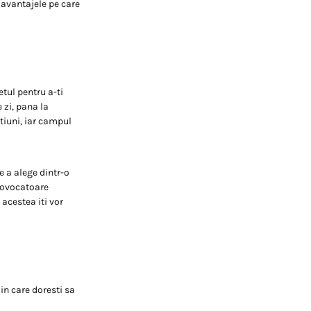
 avantajele pe care
etul pentru a-ti
 zi, pana la
ctiuni, iar campul
e a alege dintr-o
provocatoare
 acestea iti vor
 in care doresti sa