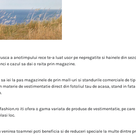
usca a anotimpului rece te-a luat usor pe nepregatite si hainele din sezo
nci e cazul sa dai o raita prin magazine.
 sa iei la pas magazinele de prin mall-uri si standurile comerciale de ti
n materie de vestimentatie direct din fotoliul tau de acasa, stand in fat
n.
ashion.ro iti ofera o gama variata de produse de vestimentatie, pe care n
lasi loc.
 venirea toamnei poti beneficia si de reduceri speciale la multe dintre pr