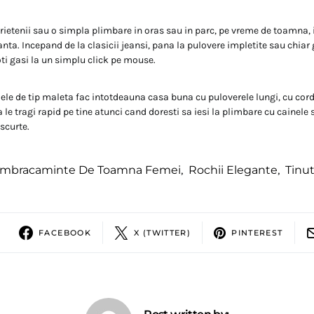
 prietenii sau o simpla plimbare in oras sau in parc, pe vreme de toamna, 
ta. Incepand de la clasicii jeansi, pana la pulovere impletite sau chiar 
oti gasi la un simplu click pe mouse.
le de tip maleta fac intotdeauna casa buna cu puloverele lungi, cu cor
 le tragi rapid pe tine atunci cand doresti sa iesi la plimbare cu cainele
scurte.
Imbracaminte De Toamna Femei
,
Rochii Elegante
,
Tinu
FACEBOOK
X (TWITTER)
PINTEREST