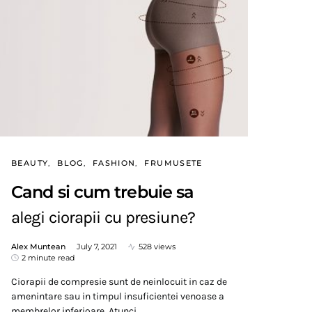
BEAUTY
BLOG
FASHION
FRUMUSETE
Cand si cum trebuie sa
alegi ciorapii cu presiune?
Alex Muntean
July 7, 2021
528 views
2 minute read
Ciorapii de compresie sunt de neinlocuit in caz de
amenintare sau in timpul insuficientei venoase a
membrelor inferioare. Atunci…