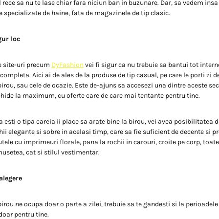
l rece sa nu te lase chiar fara niciun ban in buzunare. Dar, sa vedem insa
 specializate de haine, fata de magazinele de tip clasic.
gur loc
pe site-uri precum
DyFashion
vei fi sigur ca nu trebuie sa bantui tot intern
ompleta. Aici ai de ales de la produse de tip casual, pe care le porti zi de
 birou, sau cele de ocazie. Este de-ajuns sa accesezi una dintre aceste se
schide la maximum, cu oferte care de care mai tentante pentru tine.
esti o tipa careia ii place sa arate bine la birou, vei avea posibilitatea d
i elegante si sobre in acelasi timp, care sa fie suficient de decente si 
utele cu imprimeuri florale, pana la rochii in carouri, croite pe corp, toate
usetea, cat si stilul vestimentar.
alegere
irou ne ocupa doar o parte a zilei, trebuie sa te gandesti si la perioadele
 doar pentru tine.