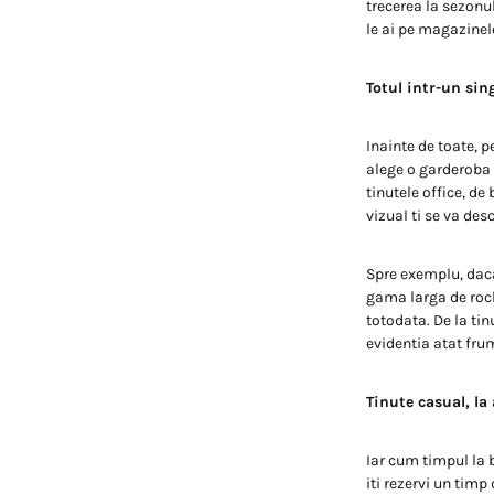
trecerea la sezonu
le ai pe magazinele
Totul intr-un sin
Inainte de toate, 
alege o garderoba c
tinutele office, de
vizual ti se va de
Spre exemplu, daca 
gama larga de rochi
totodata. De la tin
evidentia atat frum
Tinute casual, la 
Iar cum timpul la b
iti rezervi un timp