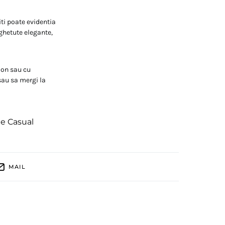
iti poate evidentia
ghetute elegante,
don sau cu
 sau sa mergi la
te Casual
MAIL