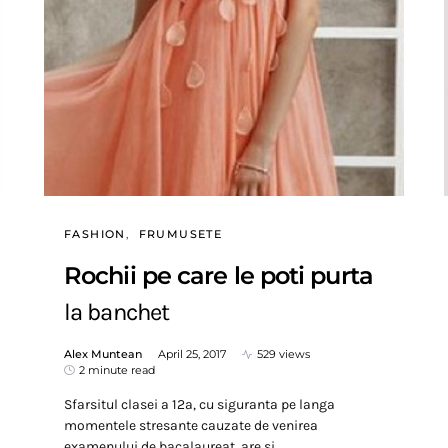
FASHION
FRUMUSETE
Rochii pe care le poti purta
la banchet
Alex Muntean
April 25, 2017
529 views
2 minute read
Sfarsitul clasei a 12a, cu siguranta pe langa
momentele stresante cauzate de venirea
examenului de bacalaureat, are si…