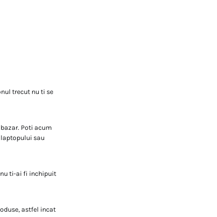
nul trecut nu ti se
p bazar. Poti acum
a laptopului sau
u ti-ai fi inchipuit
oduse, astfel incat