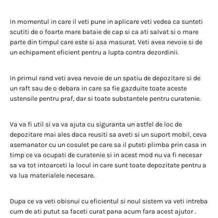
In momentul in care il veti pune in aplicare veti vedea ca sunteti
scutiti de o foarte mare bataie de cap si ca ati salvat si o mare
parte din timpul care este si asa masurat. Veti avea nevoie si de
un echipament eficient pentru a lupta contra dezordinii.
In primul rand veti avea nevoie de un spatiu de depozitare si de
un raft sau de o debara in care sa fie gazduite toate aceste
ustensile pentru praf, dar si toate substantele pentru curatenie.
Va va fi util si va va ajuta cu siguranta un astfel de loc de
depozitare mai ales daca reusiti sa aveti si un suport mobil, ceva
asemanator cu un cosulet pe care sa il puteti plimba prin casa in
timp ce va ocupati de curatenie si in acest mod nu va fi necesar
sa va tot intoarceti la locul in care sunt toate depozitate pentru a
va lua materialele necesare.
Dupa ce va veti obisnui cu eficientul si noul sistem va veti intreba
cum de ati putut sa faceti curat pana acum fara acest ajutor .