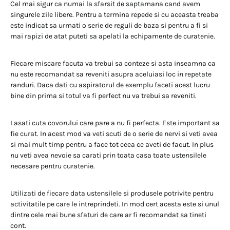
Cel mai sigur ca numai la sfarsit de saptamana cand avem
singurele zile libere. Pentru a termina repede si cu aceasta treaba
este indicat sa urmati o serie de reguli de baza si pentru a fi si
mai rapizi de atat puteti sa apelati la echipamente de curatenie.
Fiecare miscare facuta va trebui sa conteze si asta inseamna ca
nu este recomandat sa reveniti asupra aceluiasi loc in repetate
randuri. Daca dati cu aspiratorul de exemplu faceti acest lucru
bine din prima si totul va fi perfect nu va trebui sa reveniti.
Lasati cuta covorului care pare a nu fi perfecta. Este important sa
fie curat. In acest mod va veti scuti de o serie de nervi si veti avea
si mai mult timp pentru a face tot ceea ce aveti de facut. In plus
nu veti avea nevoie sa carati prin toata casa toate ustensilele
necesare pentru curatenie.
Utilizati de fiecare data ustensilele si produsele potrivite pentru
activitatile pe care le intreprindeti. In mod cert acesta este si unul
dintre cele mai bune sfaturi de care ar fi recomandat sa tineti
cont.