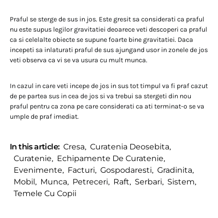
Praful se sterge de sus in jos. Este gresit sa considerati ca praful
nu este supus legilor gravitatiei deoarece veti descoperi ca praful
ca si celelalte obiecte se supune foarte bine gravitatiei. Daca
incepeti sa inlaturati praful de sus ajungand usor in zonele de jos
veti observa ca vi se va usura cu mult munca.
In cazul in care veti incepe de jos in sus tot timpul va fi praf cazut
de pe partea sus in cea de jos si va trebui sa stergeti din nou
praful pentru ca zona pe care considerati ca ati terminat-o se va
umple de praf imediat.
In this article:
Cresa
,
Curatenia Deosebita
,
Curatenie
,
Echipamente De Curatenie
,
Evenimente
,
Facturi
,
Gospodaresti
,
Gradinita
,
Mobil
,
Munca
,
Petreceri
,
Raft
,
Serbari
,
Sistem
,
Temele Cu Copii