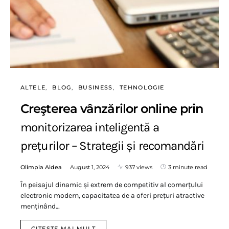
ALTELE
BLOG
BUSINESS
TEHNOLOGIE
Creşterea vânzărilor online prin
monitorizarea inteligentă a
prețurilor – Strategii și recomandări
Olimpia Aldea
August 1, 2024
937 views
3 minute read
În peisajul dinamic și extrem de competitiv al comerțului
electronic modern, capacitatea de a oferi prețuri atractive
menținând…
CITESTE MAI MULT