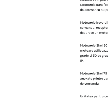
Motoarele sunt foar
de asemenea au pos
Motoarele ireversi
comanda, receptor s
deoarece un motor 
Motoarele Shel 50 
motoare utilizeaza
grade si 50 de gra
IP.
Motoarele Shel 75 
anexate printre ca
de comanda.
Unitatea pentru co