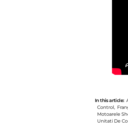
In this article:
Control
,
Fran
Motoarele Sh
Unitati De 