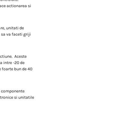
face actionarea si
e, unitati de
sa va faceti griji
actiune. Aceste
a intre -20 de
e foarte bun de 40
 de componente
ronice si unitatile