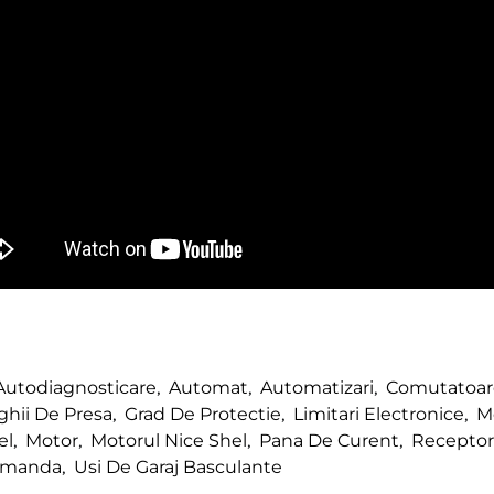
Autodiagnosticare
,
Automat
,
Automatizari
,
Comutatoare
ghii De Presa
,
Grad De Protectie
,
Limitari Electronice
,
M
el
,
Motor
,
Motorul Nice Shel
,
Pana De Curent
,
Receptor
Comanda
,
Usi De Garaj Basculante