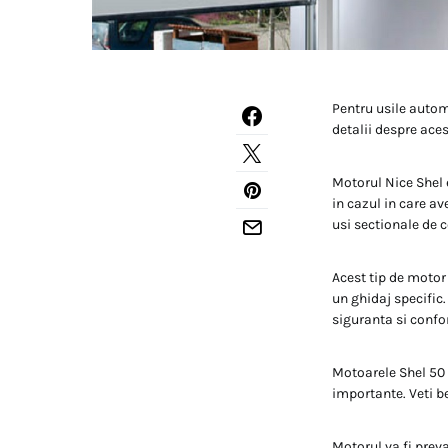
Pentru usile autom
detalii despre ace
Motorul Nice Shel 
in cazul in care a
usi sectionale de c
Acest tip de motor 
un ghidaj specific
siguranta si confor
Motoarele Shel 50 s
importante. Veti be
Motorul va fi preva