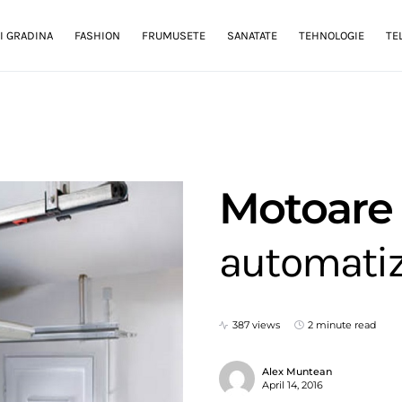
I GRADINA
FASHION
FRUMUSETE
SANATATE
TEHNOLOGIE
TE
Motoare
automatiza
387 views
2 minute read
Alex Muntean
April 14, 2016