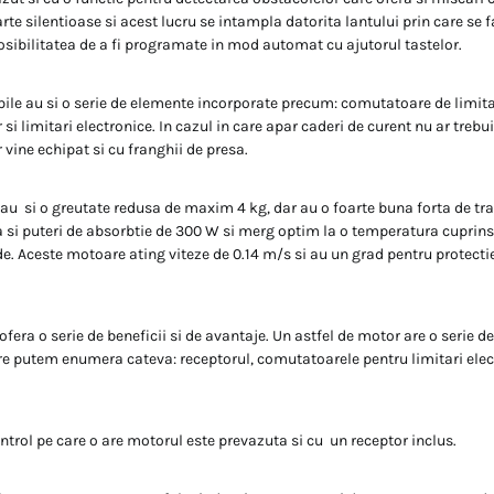
te silentioase si acest lucru se intampla datorita lantului prin care se 
ibilitatea de a fi programate in mod automat cu ajutorul tastelor.
bile au si o serie de elemente incorporate precum: comutatoare de limitar
i limitari electronice. In cazul in care apar caderi de curent nu ar trebui 
vine echipat si cu franghii de presa.
au si o greutate redusa de maxim 4 kg, dar au o foarte buna forta de tr
 si puteri de absorbtie de 300 W si merg optim la o temperatura cuprins
de. Aceste motoare ating viteze de 0.14 m/s si au un grad pentru protecti
ofera o serie de beneficii si de avantaje. Un astfel de motor are o serie
re putem enumera cateva: receptorul, comutatoarele pentru limitari elect
ntrol pe care o are motorul este prevazuta si cu un receptor inclus.