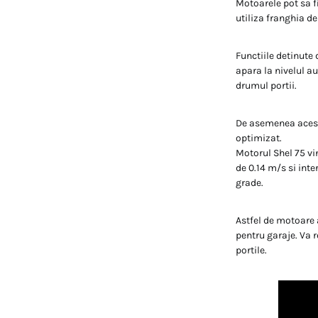
Motoarele pot sa f
utiliza franghia de
Functiile detinute
apara la nivelul au
drumul portii.
De asemenea acest 
optimizat.
Motorul Shel 75 vi
de 0.14 m/s si int
grade.
Astfel de motoare 
pentru garaje. Va 
portile.