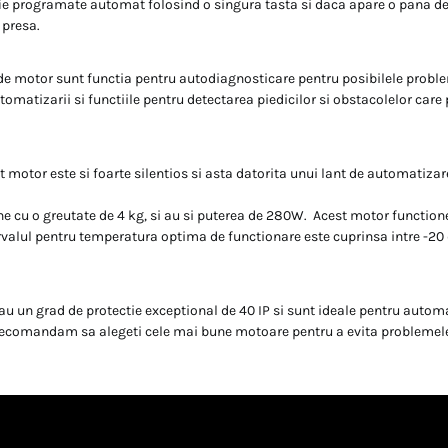
ie programate automat folosind o singura tasta si daca apare o pana de
 presa.
 de motor sunt functia pentru autodiagnosticare pentru posibilele probl
tomatizarii si functiile pentru detectarea piedicilor si obstacolelor care
motor este si foarte silentios si asta datorita unui lant de automatizar
ne cu o greutate de 4 kg, si au si puterea de 280W. Acest motor function
ervalul pentru temperatura optima de functionare este cuprinsa intre -20 
au un grad de protectie exceptional de 40 IP si sunt ideale pentru autom
recomandam sa alegeti cele mai bune motoare pentru a evita problemele