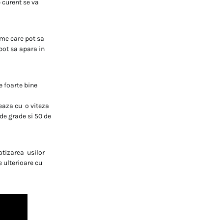
 curent se va
eme care pot sa
 pot sa apara in
e foarte bine
eaza cu o viteza
de grade si 50 de
atizarea usilor
 ulterioare cu