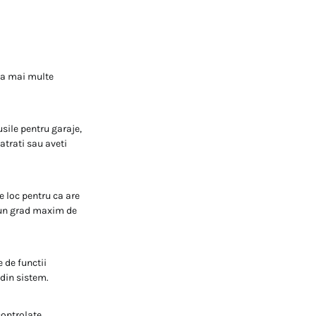
fla mai multe
sile pentru garaje,
atrati sau aveti
e loc pentru ca are
a un grad maxim de
e de functii
 din sistem.
controlate.