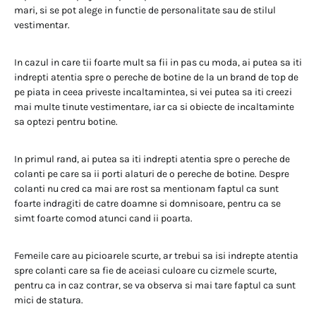
mari, si se pot alege in functie de personalitate sau de stilul
vestimentar.
In cazul in care tii foarte mult sa fii in pas cu moda, ai putea sa iti
indrepti atentia spre o pereche de botine de la un brand de top de
pe piata in ceea priveste incaltamintea, si vei putea sa iti creezi
mai multe tinute vestimentare, iar ca si obiecte de incaltaminte
sa optezi pentru botine.
In primul rand, ai putea sa iti indrepti atentia spre o pereche de
colanti pe care sa ii porti alaturi de o pereche de botine. Despre
colanti nu cred ca mai are rost sa mentionam faptul ca sunt
foarte indragiti de catre doamne si domnisoare, pentru ca se
simt foarte comod atunci cand ii poarta.
Femeile care au picioarele scurte, ar trebui sa isi indrepte atentia
spre colanti care sa fie de aceiasi culoare cu cizmele scurte,
pentru ca in caz contrar, se va observa si mai tare faptul ca sunt
mici de statura.