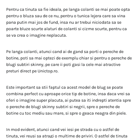
Pentru ca tinuta sa fie ideala, pe langa colanti se mai poate opta
pentru o bluza sau de ce nu, pentru o tunica lejera care sa vina
pana putin mai jos de fund, insa nu ar trebui niciodata sa se
poarte bluze scurte alaturi de colanti si cizme scurte, pentru ca
se va crea o imagine neplacuta.
Pe langa colanti, atunci cand ai de gand sa porti o pereche de
botine, poti sa mai optezi de exemplu chiar si pentru o pereche de
blugi subtiri skinny, pe care ii poti gasi la cele mai atractive
preturi direct pe Unictop.ro.
Este important sa stii faptul ca acest model de blug se poate
combina perfect cu aproape orice tip de botine, insa daca vrei sa
oferi o imagine super placuta, ai putea sa iti indrepti atentia spre
o pereche de blugi skinny subtiri si negrii, spre o pereche de
botine cu toc mediu sau mare, si spre o geaca neagra din piele.
In mod evident, atunci cand vei iesi pe strada cu o astfel de
tinuta, vei reusi sa atragi o multime de priviri. O astfel de tinuta