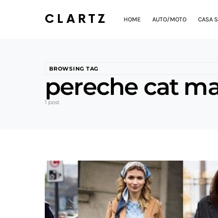
CLARTZ
HOME
AUTO/MOTO
CASA S
BROWSING TAG
pereche cat mai
1 post