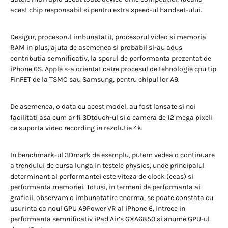
acest chip responsabil si pentru extra speed-ul handset-ului.
Desigur, procesorul imbunatatit, procesorul video si memoria
RAM in plus, ajuta de asemenea si probabil si-au adus
contributia semnificativ, la sporul de performanta prezentat de
iPhone 6S. Apple s-a orientat catre procesul de tehnologie cpu tip
FinFET de la TSMC sau Samsung, pentru chipul lor A9.
De asemenea, o data cu acest model, au fost lansate si noi
facilitati asa cum ar fi 3Dtouch-ul si o camera de 12 mega pixeli
ce suporta video recording in rezolutie 4k.
In benchmark-ul 3Dmark de exemplu, putem vedea o continuare
a trendului de cursa lunga in testele physics, unde principalul
determinant al performantei este viteza de clock (ceas) si
performanta memoriei. Totusi, in termeni de performanta ai
graficii, observam o imbunatatire enorma, se poate constata cu
usurinta ca noul GPU A9Power VR al iPhone 6, intrece in
performanta semnificativ iPad Air’s GXA6850 si anume GPU-ul