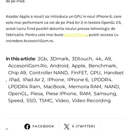
de pe iPad.
Asadar Apple a reusit sa introduca un GPU in noul iPhone 6, care
este mai performant ca cel de pe iPad Air 2 in testele OpenGL ES,
acest lucru fiind posibil datorita noului proces tehnologic de
fabricatie. Pentru cele mai bune
piese iPhone
, puteti accesa cu
incredere AccesoriiGsm.ro.
In this article:
2Gb
,
3Dmark
,
3Dtouch
,
4k
,
A9
,
AccesoriiGsm.ro
,
Android
,
Apple
,
Benchmark
,
Chip A9
,
Controller NAND
,
FinFET
,
GPU
,
Handset
,
IPad
,
IPad Air 2
,
IPhone
,
IPhone 6
,
LPDDR4
,
LPDDR4 Ram
,
MacBook
,
Memoria RAM
,
NAND
,
OpenGL
,
Piesa
,
Piese IPhone
,
RAM
,
Samsung
,
Speed
,
SSD
,
TSMC
,
Video
,
Video Recording
FACEBOOK
X (TWITTER)
0