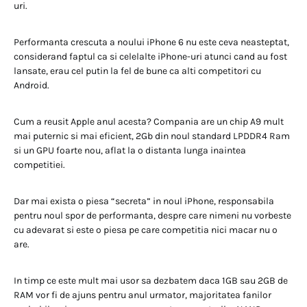
uri.
Performanta crescuta a noului iPhone 6 nu este ceva neasteptat,
considerand faptul ca si celelalte iPhone-uri atunci cand au fost
lansate, erau cel putin la fel de bune ca alti competitori cu
Android.
Cum a reusit Apple anul acesta? Compania are un chip A9 mult
mai puternic si mai eficient, 2Gb din noul standard LPDDR4 Ram
si un GPU foarte nou, aflat la o distanta lunga inaintea
competitiei.
Dar mai exista o piesa “secreta” in noul iPhone, responsabila
pentru noul spor de performanta, despre care nimeni nu vorbeste
cu adevarat si este o piesa pe care competitia nici macar nu o
are.
In timp ce este mult mai usor sa dezbatem daca 1GB sau 2GB de
RAM vor fi de ajuns pentru anul urmator, majoritatea fanilor