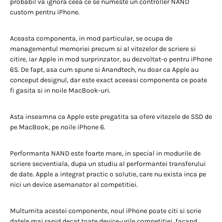
probabil va ignora ceea ce se numeste un controller NAND
custom pentru iPhone.
Aceasta componenta, in mod particular, se ocupa de
managementul memoriei precum si al vitezelor de scriere si
citire, iar Apple in mod surprinzator, au dezvoltat-o pentru iPhone
6S. De fapt, asa cum spune si Anandtech, nu doar ca Apple au
conceput designul, dar este exact aceeasi componenta ce poate
fi gasita si in noile MacBook-uri.
Asta inseamna ca Apple este pregatita sa ofere vitezele de SSD de
pe MacBook, pe noile iPhone 6.
Performanta NAND este foarte mare, in special in modurile de
scriere secventiala, dupa un studiu al performantei transferului
de date. Apple a integrat practic o solutie, care nu exista inca pe
nici un device asemanator al competitiei.
Multumita acestei componente, noul iPhone poate citi si scrie
datele mai rapid decat toate device-urile competitiei, facand