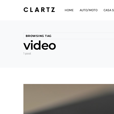
CLARTZ
HOME
AUTO/MOTO
CASA S
BROWSING TAG
video
1 post