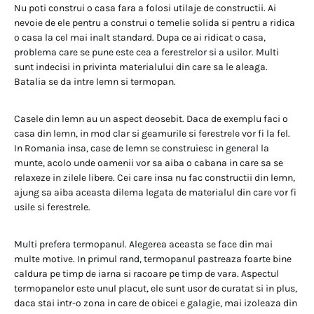
Nu poti construi o casa fara a folosi utilaje de constructii. Ai
nevoie de ele pentru a construi o temelie solida si pentru a ridica
o casa la cel mai inalt standard. Dupa ce ai ridicat o casa,
problema care se pune este cea a ferestrelor si a usilor. Multi
sunt indecisi in privinta materialului din care sa le aleaga.
Batalia se da intre lemn si termopan.
Casele din lemn au un aspect deosebit. Daca de exemplu faci o
casa din lemn, in mod clar si geamurile si ferestrele vor fi la fel.
In Romania insa, case de lemn se construiesc in general la
munte, acolo unde oamenii vor sa aiba o cabana in care sa se
relaxeze in zilele libere. Cei care insa nu fac constructii din lemn,
ajung sa aiba aceasta dilema legata de materialul din care vor fi
usile si ferestrele.
Multi prefera termopanul. Alegerea aceasta se face din mai
multe motive. In primul rand, termopanul pastreaza foarte bine
caldura pe timp de iarna si racoare pe timp de vara. Aspectul
termopanelor este unul placut, ele sunt usor de curatat si in plus,
daca stai intr-o zona in care de obicei e galagie, mai izoleaza din