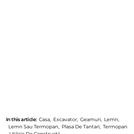
In this article:
Casa
,
Excavator
,
Geamuri
,
Lemn
,
Lemn Sau Termopan
,
Plasa De Tantari
,
Termopan
,
Utilaje De Constructii