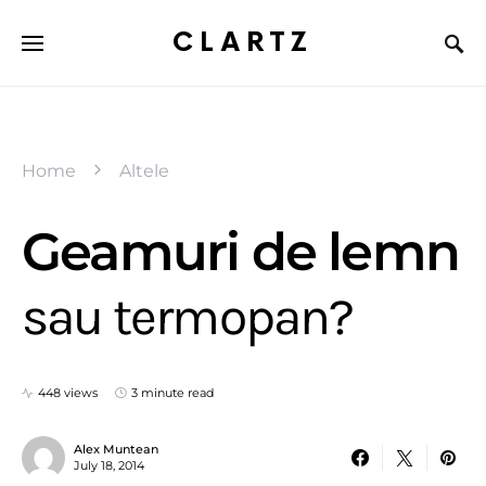
CLARTZ
Home
Altele
Geamuri de lemn
sau termopan?
448 views
3 minute read
Alex Muntean
July 18, 2014