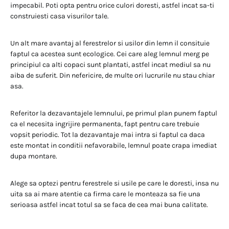
impecabil. Poti opta pentru orice culori doresti, astfel incat sa-ti
construiesti casa visurilor tale.
Un alt mare avantaj al ferestrelor si usilor din lemn il consituie
faptul ca acestea sunt ecologice. Cei care aleg lemnul merg pe
principiul ca alti copaci sunt plantati, astfel incat mediul sa nu
aiba de suferit. Din nefericire, de multe ori lucrurile nu stau chiar
asa.
Referitor la dezavantajele lemnului, pe primul plan punem faptul
ca el necesita ingrijire permanenta, fapt pentru care trebuie
vopsit periodic. Tot la dezavantaje mai intra si faptul ca daca
este montat in conditii nefavorabile, lemnul poate crapa imediat
dupa montare.
Alege sa optezi pentru ferestrele si usile pe care le doresti, insa nu
uita sa ai mare atentie ca firma care le monteaza sa fie una
serioasa astfel incat totul sa se faca de cea mai buna calitate.