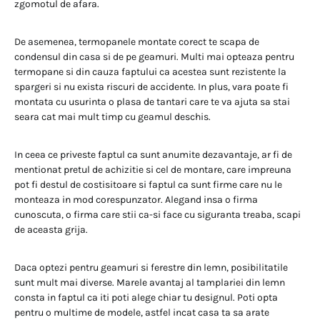
zgomotul de afara.
De asemenea, termopanele montate corect te scapa de
condensul din casa si de pe geamuri. Multi mai opteaza pentru
termopane si din cauza faptului ca acestea sunt rezistente la
spargeri si nu exista riscuri de accidente. In plus, vara poate fi
montata cu usurinta o plasa de tantari care te va ajuta sa stai
seara cat mai mult timp cu geamul deschis.
In ceea ce priveste faptul ca sunt anumite dezavantaje, ar fi de
mentionat pretul de achizitie si cel de montare, care impreuna
pot fi destul de costisitoare si faptul ca sunt firme care nu le
monteaza in mod corespunzator. Alegand insa o firma
cunoscuta, o firma care stii ca-si face cu siguranta treaba, scapi
de aceasta grija.
Daca optezi pentru geamuri si ferestre din lemn, posibilitatile
sunt mult mai diverse. Marele avantaj al tamplariei din lemn
consta in faptul ca iti poti alege chiar tu designul. Poti opta
pentru o multime de modele, astfel incat casa ta sa arate