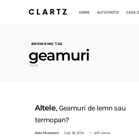
CLARTZ
HOME
AUTO/MOTO
CASA S
BROWSING TAG
geamuri
1 post
Altele
Geamuri de lemn sau
termopan?
Alex Muntean
July 18, 2014
447 views