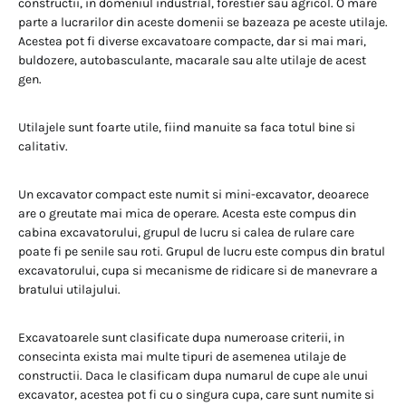
constructii, in domeniul industrial, forestier sau agricol. O mare
parte a lucrarilor din aceste domenii se bazeaza pe aceste utilaje.
Acestea pot fi diverse excavatoare compacte, dar si mai mari,
buldozere, autobasculante, macarale sau alte utilaje de acest
gen.
Utilajele sunt foarte utile, fiind manuite sa faca totul bine si
calitativ.
Un excavator compact este numit si mini-excavator, deoarece
are o greutate mai mica de operare. Acesta este compus din
cabina excavatorului, grupul de lucru si calea de rulare care
poate fi pe senile sau roti. Grupul de lucru este compus din bratul
excavatorului, cupa si mecanisme de ridicare si de manevrare a
bratului utilajului.
Excavatoarele sunt clasificate dupa numeroase criterii, in
consecinta exista mai multe tipuri de asemenea utilaje de
constructii. Daca le clasificam dupa numarul de cupe ale unui
excavator, acestea pot fi cu o singura cupa, care sunt numite si