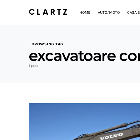
CLARTZ
HOME
AUTO/MOTO
CASA S
BROWSING TAG
excavatoare c
1 post