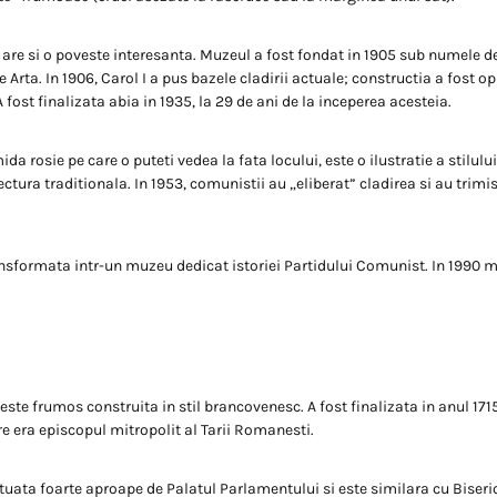
are si o poveste interesanta. Muzeul a fost fondat in 1905 sub numele de
Arta. In 1906, Carol I a pus bazele cladirii actuale; constructia a fost opr
A fost finalizata abia in 1935, la 29 de ani de la inceperea acesteia.
da rosie pe care o puteti vedea la fata locului, este o ilustratie a stilu
ectura traditionala. In 1953, comunistii au „eliberat” cladirea si au trimi
ansformata intr-un muzeu dedicat istoriei Partidului Comunist. In 1990 m
ste frumos construita in stil brancovenesc. A fost finalizata in anul 1715
re era episcopul mitropolit al Tarii Romanesti.
tuata foarte aproape de Palatul Parlamentului si este similara cu Biser