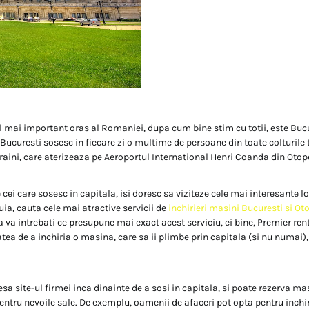
l mai important oras al Romaniei, dupa cum bine stim cu totii, este Bucu
In Bucuresti sosesc in fiecare zi o multime de persoane din toate colturile t
traini, care aterizeaza pe Aeroportul International Henri Coanda din Otop
 cei care sosesc in capitala, isi doresc sa viziteze cele mai interesante l
ia, cauta cele mai atractive servicii de
inchirieri masini Bucuresti si Oto
a va intrebati ce presupune mai exact acest serviciu, ei bine, Premier rent
tatea de a inchiria o masina, care sa ii plimbe prin capitala (si nu numai)
sa site-ul firmei inca dinainte de a sosi in capitala, si poate rezerva ma
entru nevoile sale. De exemplu, oamenii de afaceri pot opta pentru inchi