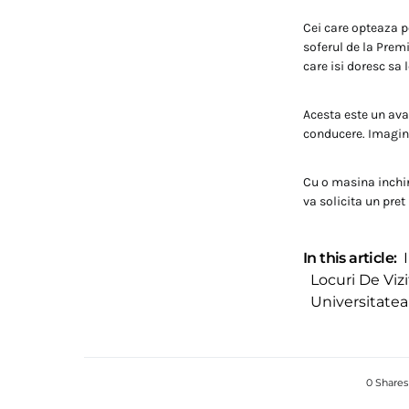
Cei care opteaza pe
soferul de la Premi
care isi doresc sa l
Acesta este un avan
conducere. Imaginat
Cu o masina inchiri
va solicita un pret
In this article:
Locuri De Viz
Universitatea
0 Shares