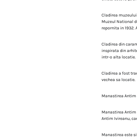
Cladirea muzeului 
Muzeul National de 
repornita in 1932. 
Cladirea din carami
inspirata din arhit
intr-o alta locatie.
Cladirea a fost tr
vechea sa locatie.
Manastirea Antim
Manastirea Antim e
Antim Ivireanu, ca
Manastirea este si