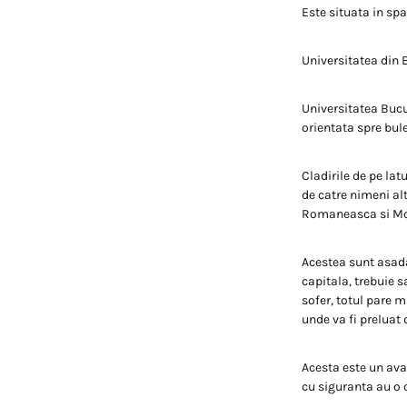
Este situata in sp
Universitatea din 
Universitatea Bucur
orientata spre bul
Cladirile de pe lat
de catre nimeni alt
Romaneasca si Mo
Acestea sunt asada
capitala, trebuie s
sofer, totul pare m
unde va fi preluat 
Acesta este un ava
cu siguranta au o 