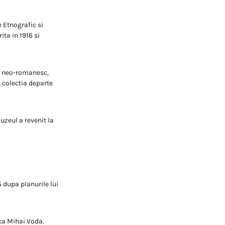
 Etnografic si
ita in 1916 si
lui neo-romanesc,
s colectia departe
uzeul a revenit la
 dupa planurile lui
ica Mihai Voda.