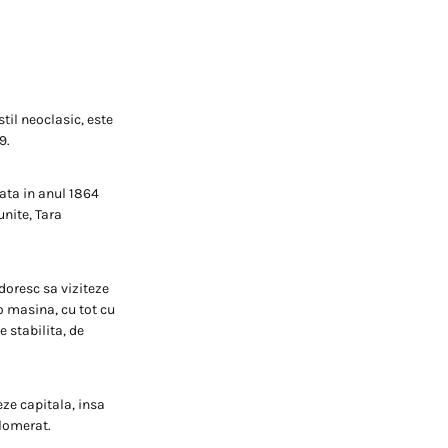
stil neoclasic, este
9.
ntata in anul 1864
unite, Tara
doresc sa viziteze
 o masina, cu tot cu
e stabilita, de
eze capitala, insa
glomerat.