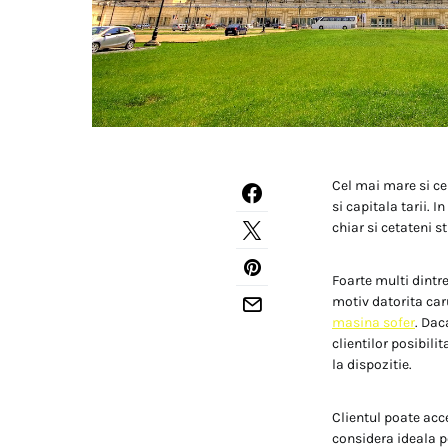
Cel mai mare si ce
si capitala tarii. 
chiar si cetateni s
Foarte multi dintre
motiv datorita caru
masina sofer
. Dac
clientilor posibili
la dispozitie.
Clientul poate acce
considera ideala p