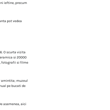
ni ieftine, precum
ranta pot vedea
. O scurta vizita
 ceramica si 20000
fotografii si filme
or amintita; muzeul
nual pe bucati de
 De asemenea, aici