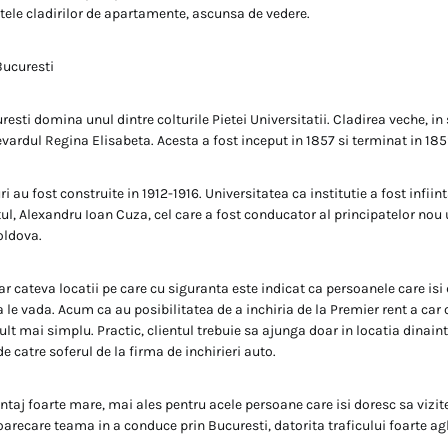
atele cladirilor de apartamente, ascunsa de vedere.
Bucuresti
esti domina unul dintre colturile Pietei Universitatii. Cladirea veche, in 
evardul Regina Elisabeta. Acesta a fost inceput in 1857 si terminat in 185
uri au fost construite in 1912-1916. Universitatea ca institutie a fost infii
ul, Alexandru Ioan Cuza, cel care a fost conducator al principatelor nou 
ldova.
r cateva locatii pe care cu siguranta este indicat ca persoanele care isi 
a le vada. Acum ca au posibilitatea de a inchiria de la Premier rent a car
ult mai simplu. Practic, clientul trebuie sa ajunga doar in locatia dinaint
de catre soferul de la firma de inchirieri auto.
ntaj foarte mare, mai ales pentru acele persoane care isi doresc sa vizit
oarecare teama in a conduce prin Bucuresti, datorita traficului foarte a