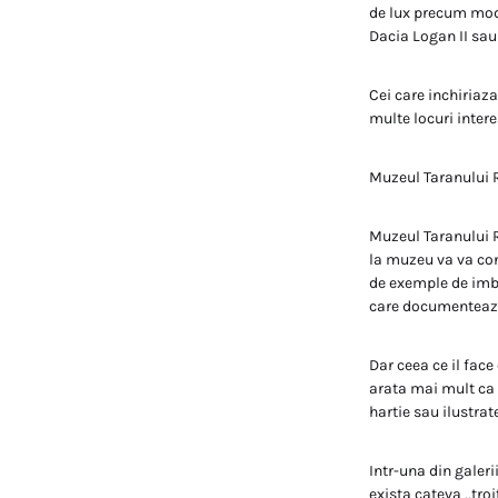
de lux precum mode
Dacia Logan II sau 
Cei care inchiriaza
multe locuri inter
Muzeul Taranului
Muzeul Taranului 
la muzeu va va con
de exemple de imbr
care documenteaza 
Dar ceea ce il fac
arata mai mult ca 
hartie sau ilustrat
Intr-una din galeri
exista cateva „tro