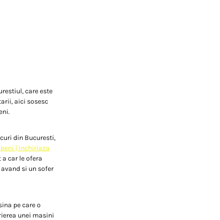
restiul, care este
arii, aici sosesc
eni.
ocuri din Bucuresti,
peni | Inchiriaza
 a car le ofera
, avand si un sofer
sina pe care o
rierea unei masini