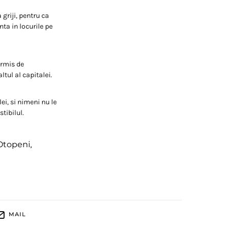
 griji, pentru ca
nta in locurile pe
ermis de
ltul al capitalei.
ei, si nimeni nu le
stibilul.
 Otopeni
,
MAIL