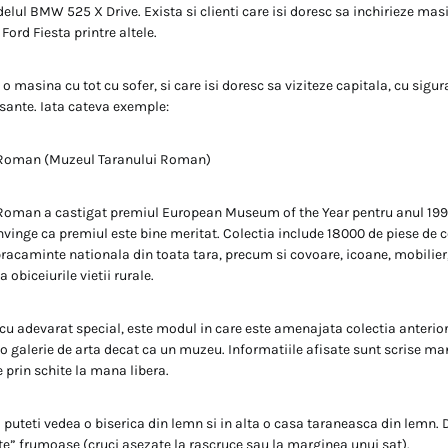
lul BMW 525 X Drive. Exista si clienti care isi doresc sa inchirieze masi
Ford Fiesta printre altele.
 o masina cu tot cu sofer, si care isi doresc sa viziteze capitala, cu sigu
esante. Iata cateva exemple:
 Roman (Muzeul Taranului Roman)
Roman a castigat premiul European Museum of the Year pentru anul 1996
vinge ca premiul este bine meritat. Colectia include 18000 de piese de
acaminte nationala din toata tara, precum si covoare, icoane, mobilier, 
obiceiurile vietii rurale.
e cu adevarat special, este modul in care este amenajata colectia anteri
o galerie de arta decat ca un muzeu. Informatiile afisate sunt scrise ma
e prin schite la mana libera.
i puteti vedea o biserica din lemn si in alta o casa taraneasca din lemn.
ite” frumoase (cruci asezate la rascruce sau la marginea unui sat).