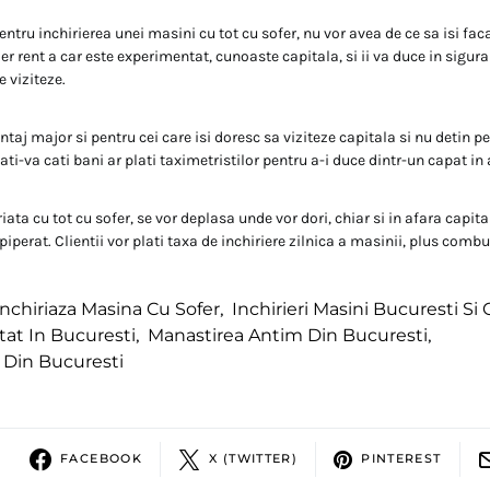
ntru inchirierea unei masini cu tot cu sofer, nu vor avea de ce sa isi faca
er rent a car este experimentat, cunoaste capitala, si ii va duce in sigura
e viziteze.
taj major si pentru cei care isi doresc sa viziteze capitala si nu detin p
i-va cati bani ar plati taximetristilor pentru a-i duce dintr-un capat in a
ata cu tot cu sofer, se vor deplasa unde vor dori, chiar si in afara capital
 piperat. Clientii vor plati taxa de inchiriere zilnica a masinii, plus combu
Inchiriaza Masina Cu Sofer
,
Inchirieri Masini Bucuresti Si
itat In Bucuresti
,
Manastirea Antim Din Bucuresti
,
 Din Bucuresti
FACEBOOK
X (TWITTER)
PINTEREST