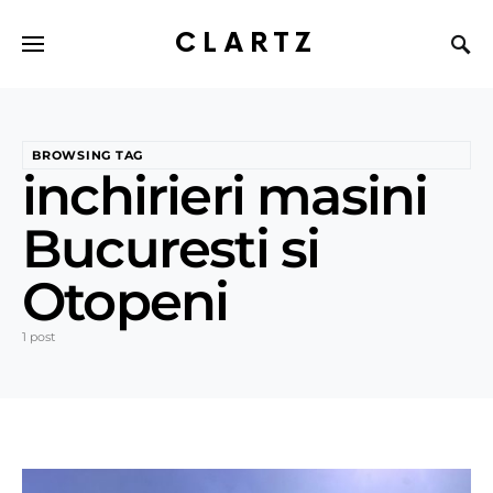
CLARTZ
BROWSING TAG
inchirieri masini
Bucuresti si
Otopeni
1 post