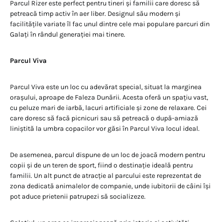
Parcul Rizer este perfect pentru tineri și familii care doresc să
petreacă timp activ în aer liber. Designul său modern și
facilitățile variate îl fac unul dintre cele mai populare parcuri din
Galați în rândul generației mai tinere.
Parcul Viva
Parcul Viva este un loc cu adevărat special, situat la marginea
orașului, aproape de Faleza Dunării. Acesta oferă un spațiu vast,
cu peluze mari de iarbă, lacuri artificiale și zone de relaxare. Cei
care doresc să facă picnicuri sau să petreacă o după-amiază
liniștită la umbra copacilor vor găsi în Parcul Viva locul ideal.
De asemenea, parcul dispune de un loc de joacă modern pentru
copii și de un teren de sport, fiind o destinație ideală pentru
familii. Un alt punct de atracție al parcului este reprezentat de
zona dedicată animalelor de companie, unde iubitorii de câini își
pot aduce prietenii patrupezi să socializeze.