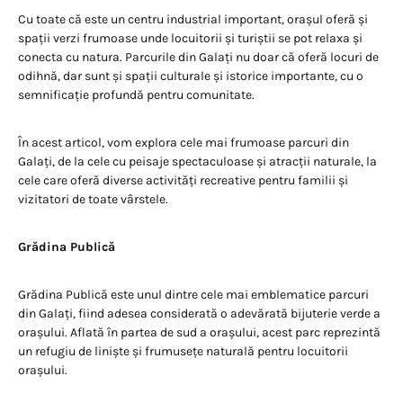
Cu toate că este un centru industrial important, orașul oferă și
spații verzi frumoase unde locuitorii și turiștii se pot relaxa și
conecta cu natura. Parcurile din Galați nu doar că oferă locuri de
odihnă, dar sunt și spații culturale și istorice importante, cu o
semnificație profundă pentru comunitate.
În acest articol, vom explora cele mai frumoase parcuri din
Galați, de la cele cu peisaje spectaculoase și atracții naturale, la
cele care oferă diverse activități recreative pentru familii și
vizitatori de toate vârstele.
Grădina Publică
Grădina Publică este unul dintre cele mai emblematice parcuri
din Galați, fiind adesea considerată o adevărată bijuterie verde a
orașului. Aflată în partea de sud a orașului, acest parc reprezintă
un refugiu de liniște și frumusețe naturală pentru locuitorii
orașului.