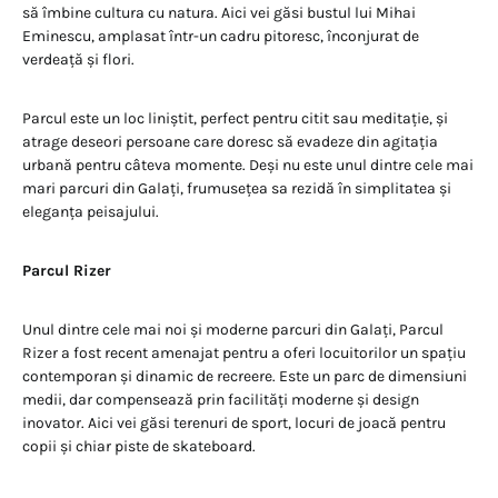
să îmbine cultura cu natura. Aici vei găsi bustul lui Mihai
Eminescu, amplasat într-un cadru pitoresc, înconjurat de
verdeață și flori.
Parcul este un loc liniștit, perfect pentru citit sau meditație, și
atrage deseori persoane care doresc să evadeze din agitația
urbană pentru câteva momente. Deși nu este unul dintre cele mai
mari parcuri din Galați, frumusețea sa rezidă în simplitatea și
eleganța peisajului.
Parcul Rizer
Unul dintre cele mai noi și moderne parcuri din Galați, Parcul
Rizer a fost recent amenajat pentru a oferi locuitorilor un spațiu
contemporan și dinamic de recreere. Este un parc de dimensiuni
medii, dar compensează prin facilități moderne și design
inovator. Aici vei găsi terenuri de sport, locuri de joacă pentru
copii și chiar piste de skateboard.