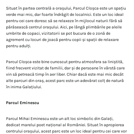
Situat în partea centrală a orașului, Parcul Cloșca este un spațiu
verde mai mic, dar foarte îndrăgit de localnici. Este un loc ideal
pentru cei care doresc să se relaxeze în mijlocul naturii fără să
părăsească centrul orașului. Aici, pe lângă plimbările pe aleile
umbrite de copaci, vizitatorii se pot bucura de o zonă de
agrement cu locuri de joacă pentru copii și spații de relaxare
pentru adulți.
Parcul Cloșca este bine cunoscut pentru atmosfera sa liniștită,
fiind frecvent vizitat de familii, dar și de persoane în vârstă care
vin să petreacă timp în aer liber. Chiar dacă este mai mic decât
alte parcuri din oraș, acest parc este un adevărat colț de natură
în inima Galațiului.
Parcul Eminescu
Parcul Mihai Eminescu este un alt loc simbolic din Galați,
dedicat marelui poet național al României. Situat în apropierea
centrului orașului, acest parc este un loc ideal pentru cei care vor