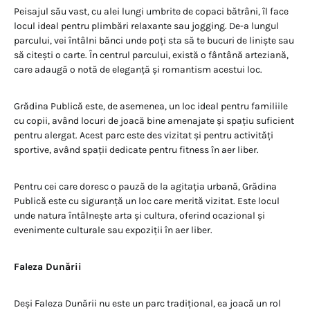
Peisajul său vast, cu alei lungi umbrite de copaci bătrâni, îl face
locul ideal pentru plimbări relaxante sau jogging. De-a lungul
parcului, vei întâlni bănci unde poți sta să te bucuri de liniște sau
să citești o carte. În centrul parcului, există o fântână arteziană,
care adaugă o notă de eleganță și romantism acestui loc.
Grădina Publică este, de asemenea, un loc ideal pentru familiile
cu copii, având locuri de joacă bine amenajate și spațiu suficient
pentru alergat. Acest parc este des vizitat și pentru activități
sportive, având spații dedicate pentru fitness în aer liber.
Pentru cei care doresc o pauză de la agitația urbană, Grădina
Publică este cu siguranță un loc care merită vizitat. Este locul
unde natura întâlnește arta și cultura, oferind ocazional și
evenimente culturale sau expoziții în aer liber.
Faleza Dunării
Deși Faleza Dunării nu este un parc tradițional, ea joacă un rol