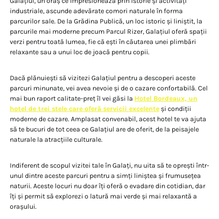
Galațiul, un oraș ce impresionează prin istorie și activități
industriale, ascunde adevărate comori naturale în forma
parcurilor sale. De la Grădina Publică, un loc istoric și liniștit, la
parcurile mai moderne precum Parcul Rizer, Galațiul oferă spații
verzi pentru toată lumea, fie că ești în căutarea unei plimbări
relaxante sau a unui loc de joacă pentru copii.
Dacă plănuiești să vizitezi Galațiul pentru a descoperi aceste
parcuri minunate, vei avea nevoie și de o cazare confortabilă. Cel
mai bun raport calitate-preț îl vei găsi la
Hotel Bordeaux, un
hotel de trei stele care oferă servicii excelente
și condiții
moderne de cazare. Amplasat convenabil, acest hotel te va ajuta
să te bucuri de tot ceea ce Galațiul are de oferit, de la peisajele
naturale la atracțiile culturale.
Indiferent de scopul vizitei tale în Galați, nu uita să te oprești într-
unul dintre aceste parcuri pentru a simți liniștea și frumusețea
naturii. Aceste locuri nu doar îți oferă o evadare din cotidian, dar
îți și permit să explorezi o latură mai verde și mai relaxantă a
orașului.