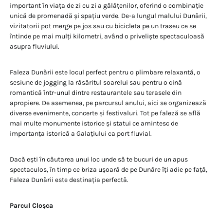
important în viața de zi cu zi a gălățenilor, oferind o combinație
unică de promenadă și spațiu verde. De-a lungul malului Dunării,
vizitatorii pot merge pe jos sau cu bicicleta pe un traseu ce se
întinde pe mai mulți kilometri, având o priveliște spectaculoasă
asupra fluviului.
Faleza Dunării este locul perfect pentru o plimbare relaxantă, o
sesiune de jogging la răsăritul soarelui sau pentru o cină
romantică într-unul dintre restaurantele sau terasele din
apropiere. De asemenea, pe parcursul anului, aici se organizează
diverse evenimente, concerte și festivaluri. Tot pe faleză se află
mai multe monumente istorice și statui ce amintesc de
importanța istorică a Galațiului ca port fluvial.
Dacă ești în căutarea unui loc unde să te bucuri de un apus
spectaculos, în timp ce briza ușoară de pe Dunăre îți adie pe față,
Faleza Dunării este destinația perfectă.
Parcul Cloșca