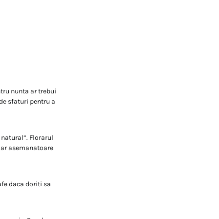
ntru nunta ar trebui
 de sfaturi pentru a
natural”. Florarul
, dar asemanatoare
afe daca doriti sa