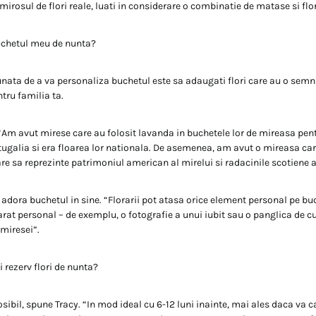
mirosul de flori reale, luati in considerare o combinatie de matase si flo
uchetul meu de nunta?
ata de a va personaliza buchetul este sa adaugati flori care au o semni
tru familia ta.
 “Am avut mirese care au folosit lavanda in buchetele lor de mireasa pen
tugalia si era floarea lor nationala. De asemenea, am avut o mireasa car
e sa reprezinte patrimoniul american al mirelui si radacinile scotiene ale
dora buchetul in sine. “Florarii pot atasa orice element personal pe bu
rat personal – de exemplu, o fotografie a unui iubit sau o panglica de c
 miresei”.
 rezerv flori de nunta?
ibil, spune Tracy. “In mod ideal cu 6-12 luni inainte, mai ales daca va ca