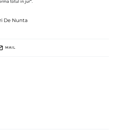
rma totul in jur”.
ri De Nunta
MAIL