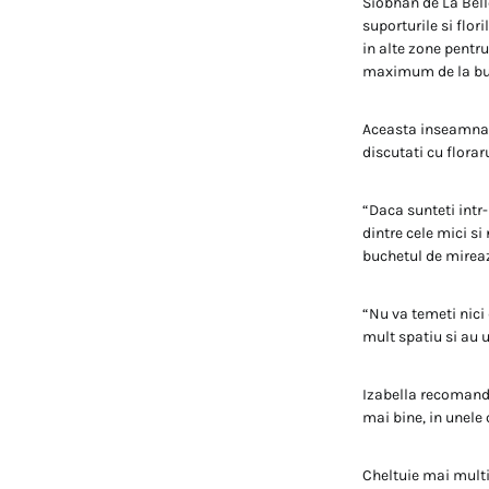
Siobhan de La Bell
suporturile si flor
in alte zone pentr
maximum de la buge
Aceasta inseamna 
discutati cu florar
“Daca sunteti int
dintre cele mici si
buchetul de mirea
“Nu va temeti nici
mult spatiu si au u
Izabella recomanda 
mai bine, in unele 
Cheltuie mai multi