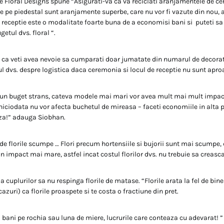
e Floral Designs spune “Asigurati-va ca va reciclati aranjamentele de ce
ile pe piedestal sunt aranjamente superbe, care nu vor fi vazute din nou, 
u receptie este o modalitate foarte buna de a economisi bani si puteti sa
tul dvs. floral “.
ca veti avea nevoie sa cumparati doar jumatate din numarul de decorat
ul dvs. despre logistica daca ceremonia si locul de receptie nu sunt apro
r-un buget strans, cateva modele mai mari vor avea mult mai mult impa
 niciodata nu vor afecta buchetul de mireasa – faceti economiile in alta p
za!” adauga Siobhan.
 de florile scumpe … Flori precum hortensiile si bujorii sunt mai scumpe
n impact mai mare, astfel incat costul florilor dvs. nu trebuie sa creasca
cuplurilor sa nu respinga florile de matase. “Florile arata la fel de bin
cazuri) ca florile proaspete si te costa o fractiune din pret.
 bani pe rochia sau luna de miere, lucrurile care conteaza cu adevarat! ” 