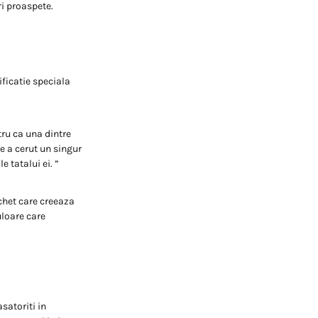
ri proaspete.
ficatie speciala
tru ca una dintre
e a cerut un singur
 tatalui ei. ”
chet care creeaza
uloare care
satoriti in