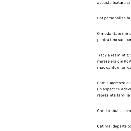
aceasta textura si 
Pot personaliza b
O modalitate minun
pentru tine sau pen
Tracy a reamintit:
mirese era din Por
mac californian car
Sam sugereaza ca a
un aspect cu adeva
reprezinta familia
Cand trebuie sa-mi
Cat mai departe pos