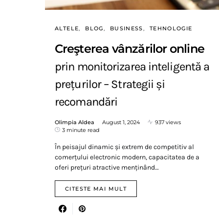
ALTELE
BLOG
BUSINESS
TEHNOLOGIE
Creşterea vânzărilor online
prin monitorizarea inteligentă a
prețurilor – Strategii și
recomandări
Olimpia Aldea
August 1, 2024
937 views
3 minute read
În peisajul dinamic și extrem de competitiv al
comerțului electronic modern, capacitatea de a
oferi prețuri atractive menținând…
CITESTE MAI MULT