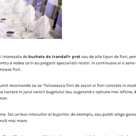
ti interesata de
buchete de trandafir pret
sau de alte tipuri de flori, pe
ntru a vedea ce ti-au pregatit specialistii nostri. In continuare ai o serie
moase flori.
numit recomanda sa se “foloseasca flori de sezon si flori colorate in mod 
 sa lucreze in jurul valorii bugetului tau, sugerand o optiune mai ieftina
nier.
ina fac un bun inlocuitor al bujorilor, de exemplu, sau puteti alege garo
 mult mai mare.