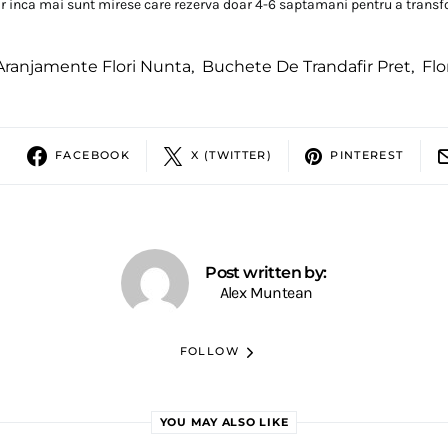
ar inca mai sunt mirese care rezerva doar 4-6 saptamani pentru a transfo
Aranjamente Flori Nunta
,
Buchete De Trandafir Pret
,
Flo
FACEBOOK
X (TWITTER)
PINTEREST
Post written by:
Alex Muntean
FOLLOW
YOU MAY ALSO LIKE