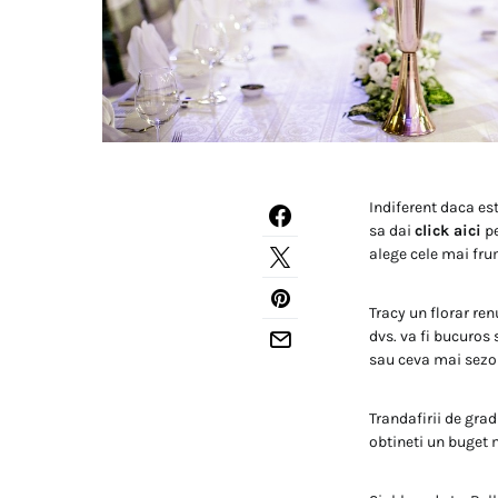
Indiferent daca es
sa dai
click aici
pe
alege cele mai fru
Tracy un florar re
dvs. va fi bucuros
sau ceva mai sezo
Trandafirii de grad
obtineti un buget