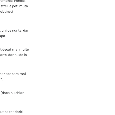
remonie. Penele,
astfel le poti muta
 obtineti
iuni de nunta, dar
ape.
ct decat mai multe
arte, dar nu de la
, dar acopera mai
”.
e (daca nu chiar
Daca tot doriti