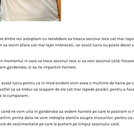
re dintre noi asteptam cu nerabdare sa treaca sezonul rece cat mai rapid
 sa iesim afara cat mai lejer imbracati, iar acest lucru nu poate decat s
in momentul in care va trece sezonul rece si va veni sezonul cald, fiecare
icam garderoba, si sa ne impartim hainele.
m acest lucru pentru ca in mod evident vom avea o multime de haine pe 
astfel ca va trebui sa scapam de ele cat mai repede posibil, pentru a face
sa le cumparam.
, cand ne vom uita in garderoba sa vedem hainele pe care le pastram si 
rtim, prima data ne vom indrepta atentia asupra tricourilor, pentru ca 
cole de vestimentatie pe care le purtam pe timpul sezonului cald.