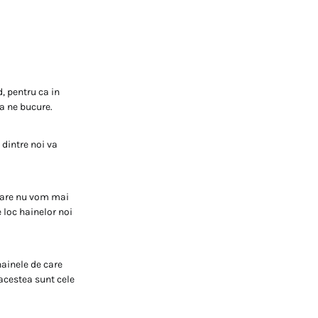
, pentru ca in
a ne bucure.
 dintre noi va
care nu vom mai
 loc hainelor noi
hainele de care
acestea sunt cele