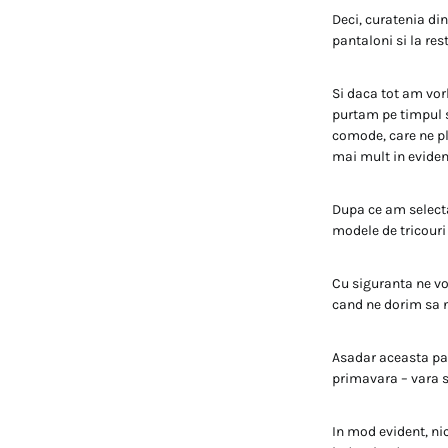
Deci, curatenia din
pantaloni si la res
Si daca tot am vorb
purtam pe timpul s
comode, care ne pl
mai mult in eviden
Dupa ce am selecta
modele de tricouri
Cu siguranta ne vo
cand ne dorim sa n
Asadar aceasta par
primavara – vara 
In mod evident, nic