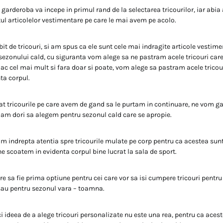
 garderoba va incepe in primul rand de la selectarea tricourilor, iar abia
tul articolelor vestimentare pe care le mai avem pe acolo.
it de tricouri, si am spus ca ele sunt cele mai indragite articole vestime
ezonului cald, cu siguranta vom alege sa ne pastram acele tricouri care
ac cel mai mult si fara doar si poate, vom alege sa pastram acele tricour
ta corpul.
t tricourile pe care avem de gand sa le purtam in continuare, ne vom ga
 am dori sa alegem pentru sezonul cald care se apropie.
m indrepta atentia spre tricourile mulate pe corp pentru ca acestea sunt
e scoatem in evidenta corpul bine lucrat la sala de sport.
e sa fie prima optiune pentru cei care vor sa isi cumpere tricouri pentru
sau pentru sezonul vara – toamna.
i ideea de a alege tricouri personalizate nu este una rea, pentru ca aces