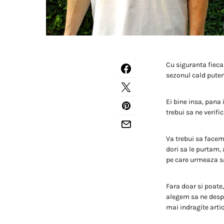
Cu siguranta fieca
sezonul cald putem
Ei bine insa, pana 
trebui sa ne verif
Va trebui sa face
dori sa le purtam, 
pe care urmeaza 
Fara doar si poate
alegem sa ne despa
mai indragite arti