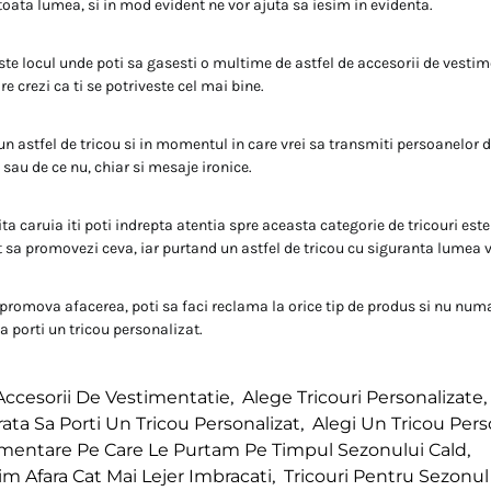
toata lumea, si in mod evident ne vor ajuta sa iesim in evidenta.
ste locul unde poti sa gasesti o multime de astfel de accesorii de vestimen
e crezi ca ti se potriveste cel mai bine.
un astfel de tricou si in momentul in care vrei sa transmiti persoanelor di
au de ce nu, chiar si mesaje ironice.
ta caruia iti poti indrepta atentia spre aceasta categorie de tricouri este 
t sa promovezi ceva, iar purtand un astfel de tricou cu siguranta lumea v
a promova afacerea, poti sa faci reclama la orice tip de produs si nu numa
a porti un tricou personalizat.
Accesorii De Vestimentatie
,
Alege Tricouri Personalizate
,
rata Sa Porti Un Tricou Personalizat
,
Alegi Un Tricou Pers
timentare Pe Care Le Purtam Pe Timpul Sezonului Cald
,
m Afara Cat Mai Lejer Imbracati
,
Tricouri Pentru Sezonu