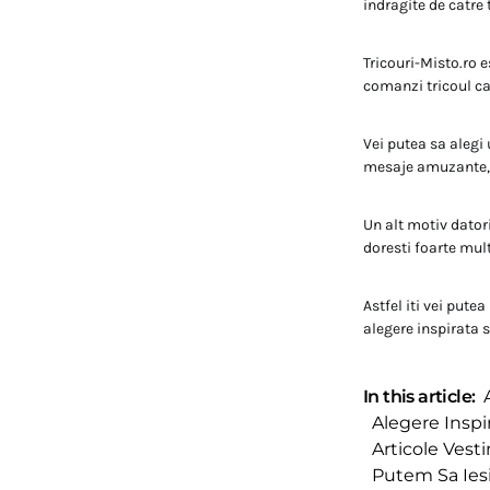
indragite de catre 
Tricouri-Misto.ro e
comanzi tricoul car
Vei putea sa alegi 
mesaje amuzante, s
Un alt motiv datori
doresti foarte mul
Astfel iti vei pute
alegere inspirata s
In this article:
Alegere Inspi
Articole Ves
Putem Sa Iesi