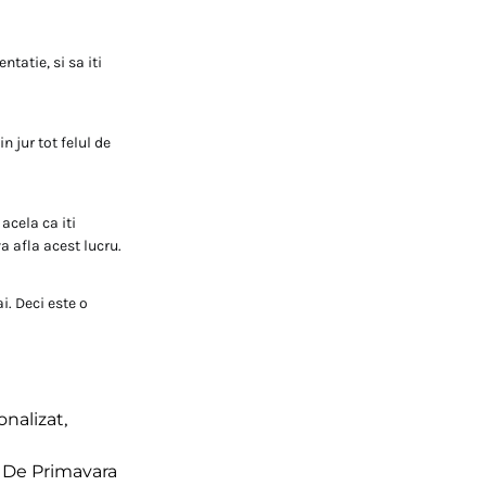
tatie, si sa iti
n jur tot felul de
acela ca iti
a afla acest lucru.
i. Deci este o
onalizat
,
l De Primavara