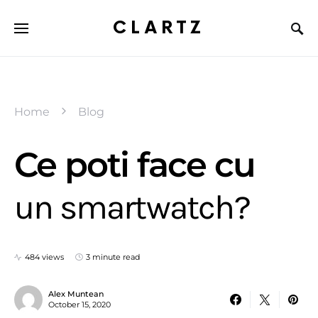
CLARTZ
Home
Blog
Ce poti face cu
un smartwatch?
484 views
3 minute read
Alex Muntean
October 15, 2020