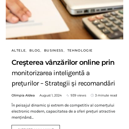
ALTELE
BLOG
BUSINESS
TEHNOLOGIE
Creşterea vânzărilor online prin
monitorizarea inteligentă a
prețurilor – Strategii și recomandări
Olimpia Aldea
August 1, 2024
939 views
3 minute read
În peisajul dinamic și extrem de competitiv al comerțului
electronic modern, capacitatea de a oferi prețuri atractive
menținând…