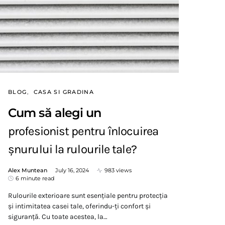
BLOG
CASA SI GRADINA
Cum să alegi un
profesionist pentru înlocuirea
șnurului la rulourile tale?
Alex Muntean
July 16, 2024
983 views
6 minute read
Rulourile exterioare sunt esențiale pentru protecția
și intimitatea casei tale, oferindu-ți confort și
siguranță. Cu toate acestea, la…