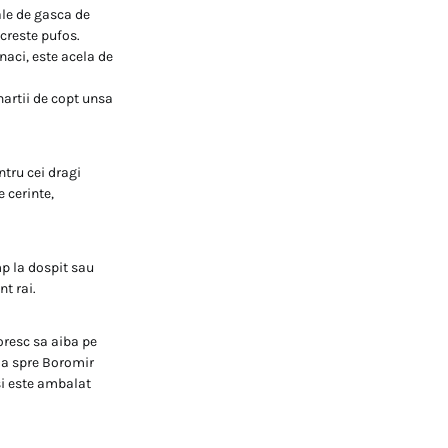
ale de gasca de
 creste pufos.
naci, este acela de
hartii de copt unsa
tru cei dragi
 cerinte,
mp la dospit sau
t rai.
doresc sa aiba pe
tia spre Boromir
si este ambalat