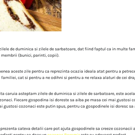
ilele de duminica si zilele de sarbatoare, dat fiind faptul ca in multe fam
 membrii (bunici, parinti, copii).
ea aceste zile pentru ca reprezinta ocazia ideala atat pentru a petrece
familiei, cat si pentru a ne odihni si pentru a ne relaxa alaturi de cei dra
ita caruia asteptam zilele de duminica si zilele de sarbatoare, este ace
zonaci. Fiecare gospodina isi doreste sa aiba pe masa cei mai gustosi c
 mai gustosi cozonaci este putin spus, pentru ca gospodinele isi doresc sa
prezenta cateva detalii care pot ajuta gospodinele sa creeze cozonacii a
rfecti pentru ca doar un
cozonac Boromir
este cu adevarat perfect.