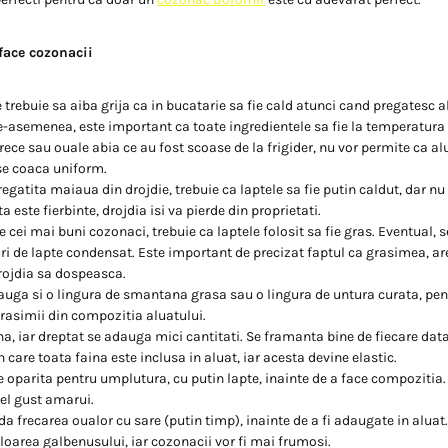
face cozonacii
trebuie sa aiba grija ca in bucatarie sa fie cald atunci cand pregatesc a
e-asemenea, este important ca toate ingredientele sa fie la temperatura
 rece sau ouale abia ce au fost scoase de la frigider, nu vor permite ca a
se coaca uniform.
egatita maiaua din drojdie, trebuie ca laptele sa fie putin caldut, dar nu 
a este fierbinte, drojdia isi va pierde din proprietati.
e cei mai buni cozonaci, trebuie ca laptele folosit sa fie gras. Eventual,
ri de lapte condensat. Este important de precizat faptul ca grasimea, are
rojdia sa dospeasca.
uga si o lingura de smantana grasa sau o lingura de untura curata, pen
rasimii din compozitia aluatului.
na, iar dreptat se adauga mici cantitati. Se framanta bine de fiecare dat
care toata faina este inclusa in aluat, iar acesta devine elastic.
 oparita pentru umplutura, cu putin lapte, inainte de a face compozitia. I
el gust amarui.
 frecarea oualor cu sare (putin timp), inainte de a fi adaugate in aluat
oarea galbenusului, iar cozonacii vor fi mai frumosi.