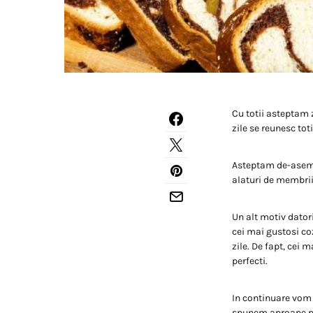
Cu totii asteptam z
zile se reunesc toti
Asteptam de-asemen
alaturi de membrii 
Un alt motiv dator
cei mai gustosi co
zile. De fapt, cei
perfecti.
In continuare vom 
spunem aproape pe