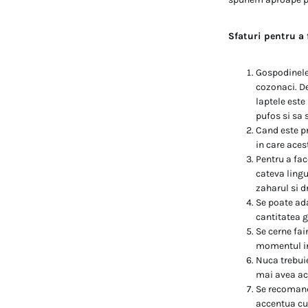
Sfaturi pentru a 
Gospodinele 
cozonaci. D
laptele este
pufos si sa 
Cand este pr
in care acest
Pentru a fac
cateva lingu
zaharul si d
Se poate ada
cantitatea g
Se cerne fai
momentul in 
Nuca trebuie
mai avea ac
Se recomanda
accentua cul