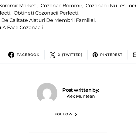
Boromir Market.
,
Cozonac Boromir
,
Cozonacii Nu Ies Toc
fecti
,
Obtineti Cozonacii Perfecti
,
De Calitate Alaturi De Membrii Familiei
,
u A Face Cozonacii
FACEBOOK
X (TWITTER)
PINTEREST
Post written by:
Alex Muntean
FOLLOW