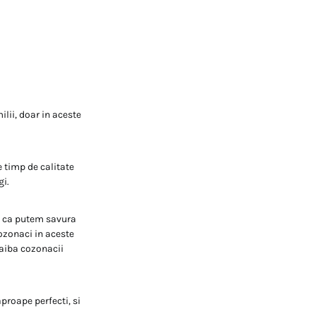
ilii, doar in aceste
 timp de calitate
gi.
la ca putem savura
ozonaci in aceste
 aiba cozonacii
proape perfecti, si