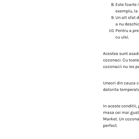
Este foarte 
exemplu, la 
Un alt sfat 
a nu deschid
Pentru a pre
cu ulei.
Acestea sunt asada
cozonaci. Cu toate
cozonacii nu ies pe
Uneori din cauza co
datorita temperatur
In aceste conditii,
masa cei mai gusto
Market. Un cozonac
perfect.