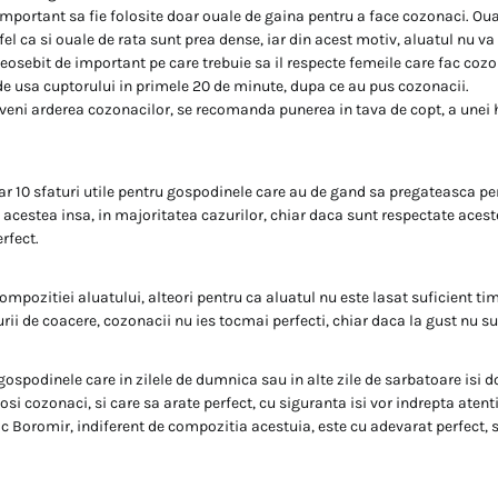
important sa fie folosite doar ouale de gaina pentru a face cozonaci. Ou
fel ca si ouale de rata sunt prea dense, iar din acest motiv, aluatul nu va
deosebit de important pe care trebuie sa il respecte femeile care fac cozo
e usa cuptorului in primele 20 de minute, dupa ce au pus cozonacii.
veni arderea cozonacilor, se recomanda punerea in tava de copt, a unei 
r 10 sfaturi utile pentru gospodinele care au de gand sa pregateasca pen
 acestea insa, in majoritatea cazurilor, chiar daca sunt respectate aceste
rfect.
mpozitiei aluatului, alteori pentru ca aluatul nu este lasat suficient ti
ii de coacere, cozonacii nu ies tocmai perfecti, chiar daca la gust nu sun
 gospodinele care in zilele de dumnica sau in alte zile de sarbatoare isi 
si cozonaci, si care sa arate perfect, cu siguranta isi vor indrepta aten
 Boromir, indiferent de compozitia acestuia, este cu adevarat perfect, 