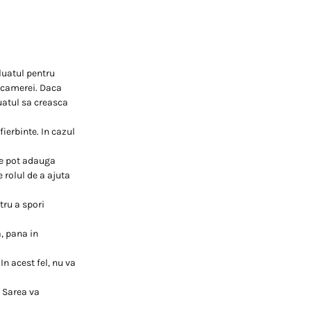
luatul pentru
 camerei. Daca
luatul sa creasca
fierbinte. In cazul
 se pot adauga
 rolul de a ajuta
tru a spori
a, pana in
n acest fel, nu va
. Sarea va