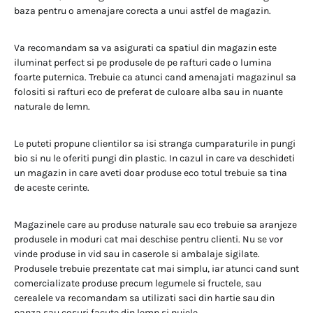
baza pentru o amenajare corecta a unui astfel de magazin.
Va recomandam sa va asigurati ca spatiul din magazin este
iluminat perfect si pe produsele de pe rafturi cade o lumina
foarte puternica. Trebuie ca atunci cand amenajati magazinul sa
folositi si rafturi eco de preferat de culoare alba sau in nuante
naturale de lemn.
Le puteti propune clientilor sa isi stranga cumparaturile in pungi
bio si nu le oferiti pungi din plastic. In cazul in care va deschideti
un magazin in care aveti doar produse eco totul trebuie sa tina
de aceste cerinte.
Magazinele care au produse naturale sau eco trebuie sa aranjeze
produsele in moduri cat mai deschise pentru clienti. Nu se vor
vinde produse in vid sau in caserole si ambalaje sigilate.
Produsele trebuie prezentate cat mai simplu, iar atunci cand sunt
comercializate produse precum legumele si fructele, sau
cerealele va recomandam sa utilizati saci din hartie sau din
panza sau cosuri facute din lemn si nuiele.