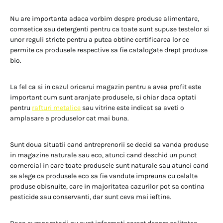
Nu are importanta adaca vorbim despre produse alimentare,
comsetice sau detergenti pentru ca toate sunt supuse testelor si
unor reguli stricte pentru a putea obtine certificarea lor ce
permite ca produsele respective sa fie catalogate drept produse
bio.
La fel ca si in cazul oricarui magazin pentru a avea profit este
important cum sunt aranjate produsele, si chiar daca optati
pentru
rafturi metalice
sau vitrine este indicat sa aveti o
amplasare a produselor cat mai buna.
Sunt doua situatii cand antreprenorii se decid sa vanda produse
in magazine naturale sau eco, atunci cand deschid un punct
comercial in care toate produsele sunt naturale sau atunci cand
se alege ca produsele eco sa fie vandute impreuna cu celalte
produse obisnuite, care in majoritatea cazurilor pot sa contina
pesticide sau conservanti, dar sunt ceva mai ieftine.