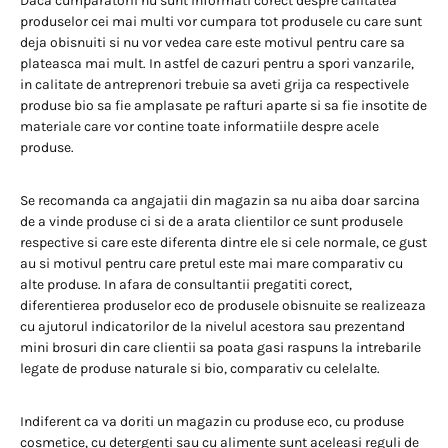
Daca cumparatorii nu sunt informati corect despre calitatea
produselor cei mai multi vor cumpara tot produsele cu care sunt
deja obisnuiti si nu vor vedea care este motivul pentru care sa
plateasca mai mult. In astfel de cazuri pentru a spori vanzarile,
in calitate de antreprenori trebuie sa aveti grija ca respectivele
produse bio sa fie amplasate pe rafturi aparte si sa fie insotite de
materiale care vor contine toate informatiile despre acele
produse.
Se recomanda ca angajatii din magazin sa nu aiba doar sarcina
de a vinde produse ci si de a arata clientilor ce sunt produsele
respective si care este diferenta dintre ele si cele normale, ce gust
au si motivul pentru care pretul este mai mare comparativ cu
alte produse. In afara de consultantii pregatiti corect,
diferentierea produselor eco de produsele obisnuite se realizeaza
cu ajutorul indicatorilor de la nivelul acestora sau prezentand
mini brosuri din care clientii sa poata gasi raspuns la intrebarile
legate de produse naturale si bio, comparativ cu celelalte.
Indiferent ca va doriti un magazin cu produse eco, cu produse
cosmetice, cu detergenti sau cu alimente sunt aceleasi reguli de