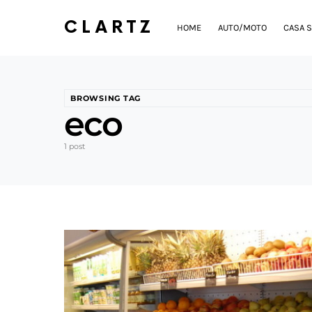
CLARTZ
HOME
AUTO/MOTO
CASA S
BROWSING TAG
eco
1 post