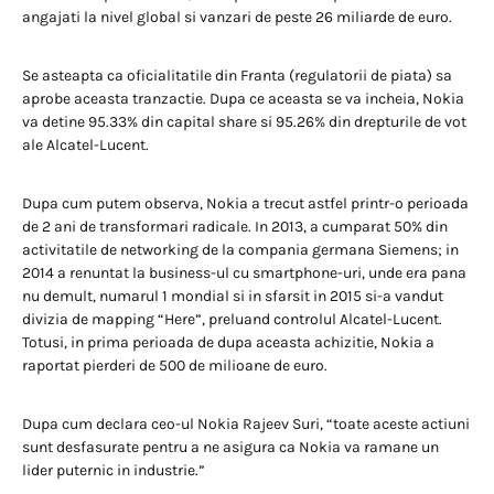
angajati la nivel global si vanzari de peste 26 miliarde de euro.
Se asteapta ca oficialitatile din Franta (regulatorii de piata) sa
aprobe aceasta tranzactie. Dupa ce aceasta se va incheia, Nokia
va detine 95.33% din capital share si 95.26% din drepturile de vot
ale Alcatel-Lucent.
Dupa cum putem observa, Nokia a trecut astfel printr-o perioada
de 2 ani de transformari radicale. In 2013, a cumparat 50% din
activitatile de networking de la compania germana Siemens; in
2014 a renuntat la business-ul cu smartphone-uri, unde era pana
nu demult, numarul 1 mondial si in sfarsit in 2015 si-a vandut
divizia de mapping “Here”, preluand controlul Alcatel-Lucent.
Totusi, in prima perioada de dupa aceasta achizitie, Nokia a
raportat pierderi de 500 de milioane de euro.
Dupa cum declara ceo-ul Nokia Rajeev Suri, “toate aceste actiuni
sunt desfasurate pentru a ne asigura ca Nokia va ramane un
lider puternic in industrie.”