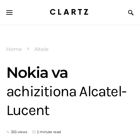
CLARTZ
Home
Altele
Nokia va
achizitiona Alcatel-
Lucent
353 views
2 minute read