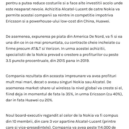
pentru a putea reduce costurile si a face alte investitii acolo unde
este neaparat nevoie. Achizitia Alcatel-Lucent de catre Nokia va
permite acestei companii sa reintre in competitie impotriva
Ericsson si a powerhouse-ului low-cost din China, Huawei.
De asemenea, expunerea pe piata din America De Nord, va fi si ea
una din ce in ce mai pronuntata, cu contracte cheie incheiate cu
firme precum AT&T si Verizon. In urma acestei achizitii,
specialistii de la Nokia prevad o crestere a profiturilor cu peste
3.5 puncte procentruale, din 2015 pana in 2019.
Compania rezultata din aceasta impreunare va avea profituri
mult mai mari, decat o aveau singuri Nokia sau Alcatel. De
asemenea market-share-ul wireless la nivel global va creste si el,
fiind deja in momentul de fata la 35%, in urma Ericsson (cu 40%),
dar in fata Huawei cu 20%.
Noul board-executiv regandit al celor de la Nokia va fi compus
din 10 membrii, din care 3 vor apartine Alcatel-Lucent (printre
care si vice-presedintele). Compania va avea peste 114.000 de