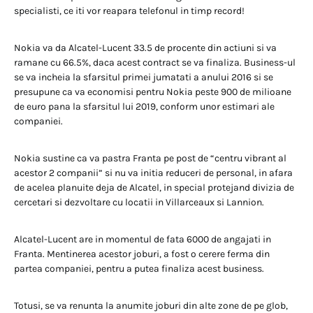
specialisti, ce iti vor reapara telefonul in timp record!
Nokia va da Alcatel-Lucent 33.5 de procente din actiuni si va
ramane cu 66.5%, daca acest contract se va finaliza. Business-ul
se va incheia la sfarsitul primei jumatati a anului 2016 si se
presupune ca va economisi pentru Nokia peste 900 de milioane
de euro pana la sfarsitul lui 2019, conform unor estimari ale
companiei.
Nokia sustine ca va pastra Franta pe post de “centru vibrant al
acestor 2 companii” si nu va initia reduceri de personal, in afara
de acelea planuite deja de Alcatel, in special protejand divizia de
cercetari si dezvoltare cu locatii in Villarceaux si Lannion.
Alcatel-Lucent are in momentul de fata 6000 de angajati in
Franta. Mentinerea acestor joburi, a fost o cerere ferma din
partea companiei, pentru a putea finaliza acest business.
Totusi, se va renunta la anumite joburi din alte zone de pe glob,