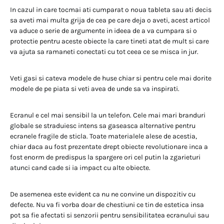
In cazul in care tocmai ati cumparat o noua tableta sau ati decis
sa aveti mai multa grija de cea pe care deja o aveti, acest articol
va aduce o serie de argumente in ideea de a va cumpara si o
protectie pentru aceste obiecte la care tineti atat de mult si care
va ajuta sa ramaneti conectati cu tot ceea ce se misca in jur.
Veti gasi si cateva modele de huse chiar si pentru cele mai dorite
modele de pe piata si veti avea de unde sa va inspirati.
Ecranul e cel mai sensibil la un telefon. Cele mai mari branduri
globale se straduiesc intens sa gaseasca alternative pentru
ecranele fragile de sticla. Toate materialele alese de acestia,
chiar daca au fost prezentate drept obiecte revolutionare inca a
fost enorm de predispus la spargere ori cel putin la zgarieturi
atunci cand cade si ia impact cu alte obiecte.
De asemenea este evident ca nu ne convine un dispozitiv cu
defecte. Nu va fi vorba doar de chestiuni ce tin de estetica insa
pot sa fie afectati si senzorii pentru sensibilitatea ecranului sau