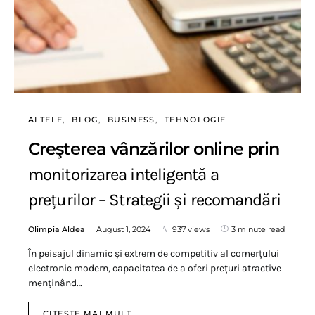
ALTELE
BLOG
BUSINESS
TEHNOLOGIE
Creşterea vânzărilor online prin
monitorizarea inteligentă a
prețurilor – Strategii și recomandări
Olimpia Aldea
August 1, 2024
937 views
3 minute read
În peisajul dinamic și extrem de competitiv al comerțului
electronic modern, capacitatea de a oferi prețuri atractive
menținând…
CITESTE MAI MULT