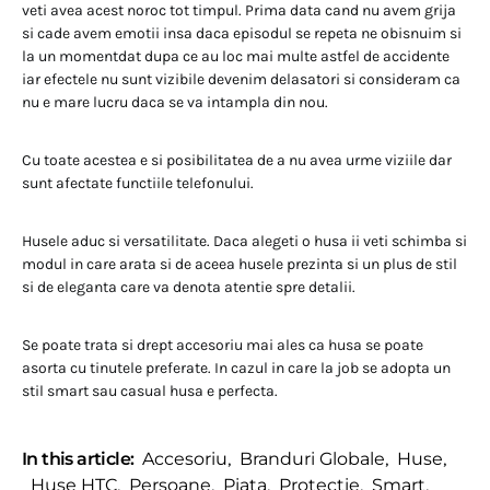
veti avea acest noroc tot timpul. Prima data cand nu avem grija
si cade avem emotii insa daca episodul se repeta ne obisnuim si
la un momentdat dupa ce au loc mai multe astfel de accidente
iar efectele nu sunt vizibile devenim delasatori si consideram ca
nu e mare lucru daca se va intampla din nou.
Cu toate acestea e si posibilitatea de a nu avea urme viziile dar
sunt afectate functiile telefonului.
Husele aduc si versatilitate. Daca alegeti o husa ii veti schimba si
modul in care arata si de aceea husele prezinta si un plus de stil
si de eleganta care va denota atentie spre detalii.
Se poate trata si drept accesoriu mai ales ca husa se poate
asorta cu tinutele preferate. In cazul in care la job se adopta un
stil smart sau casual husa e perfecta.
In this article:
Accesoriu
,
Branduri Globale
,
Huse
,
Huse HTC
,
Persoane
,
Piata
,
Protectie
,
Smart
,