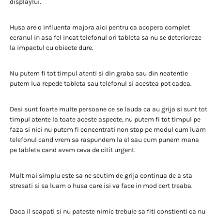
displaylui.
Husa are o influenta majora aici pentru ca acopera complet
ecranul in asa fel incat telefonul ori tableta sa nu se deterioreze
la impactul cu obiecte dure.
Nu putem fi tot timpul atenti si din graba sau din neatentie
putem lua repede tableta sau telefonul si acestea pot cadea.
Desi sunt foarte multe persoane ce se lauda ca au grija si sunt tot
timpul atente la toate aceste aspecte, nu putem fi tot timpul pe
faza si nici nu putem fi concentrati non stop pe modul cum luam
telefonul cand vrem sa raspundem la el sau cum punem mana
pe tableta cand avem ceva de citit urgent.
Mult mai simplu este sa ne scutim de grija continua de a sta
stresati si sa luam o husa care isi va face in mod cert treaba.
Daca il scapati si nu pateste nimic trebuie sa fiti constienti ca nu