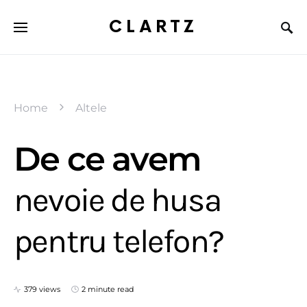
CLARTZ
Home
Altele
De ce avem
nevoie de husa
pentru telefon?
379 views
2 minute read