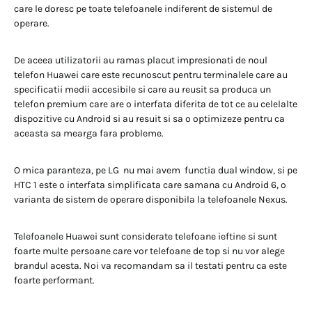
care le doresc pe toate telefoanele indiferent de sistemul de
operare.
De aceea utilizatorii au ramas placut impresionati de noul
telefon Huawei care este recunoscut pentru terminalele care au
specificatii medii accesibile si care au reusit sa produca un
telefon premium care are o interfata diferita de tot ce au celelalte
dispozitive cu Android si au resuit si sa o optimizeze pentru ca
aceasta sa mearga fara probleme.
O mica paranteza, pe LG nu mai avem functia dual window, si pe
HTC 1 este o interfata simplificata care samana cu Android 6, o
varianta de sistem de operare disponibila la telefoanele Nexus.
Telefoanele Huawei sunt considerate telefoane ieftine si sunt
foarte multe persoane care vor telefoane de top si nu vor alege
brandul acesta. Noi va recomandam sa il testati pentru ca este
foarte performant.