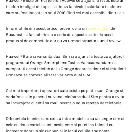
Huawei P9 este primul telefon Huawei ce a ajuns la teste. Este un
telefon inteliget de top si se ridica la nivelul celorlalte telefoane
care au fost lansate in anul 2016 fiind cel mai accesibil dintre ele.
Informatiile din acest articol provin de la un
service gsm
din
Bucuresti si fac referire la o serie de aspecte ce tin de acest
produs si de competitie dar nu va urmari structura unui review.
Huawei P9 are si varianta dual Sim si a ajuns la teste cu ajutorul
programului Orange Smartphone Tester. Va recomandam sa
cumparati acest telefon de la Orange deoarece doar ei si retailerii
urmeaza sa comercializeze varianta dual SIM.
Cei mai importanti operatori care exista pe piata sunt Orange si
Vodafone si in general nu vand telefoane dual Sim pentru a evita
sa incurajeze clientii sa mai incerce o noua retetea de telefonie.
Diferentele tehnice care exista intre modelele cu un singur sim si
cele cu doua cartele sunt inexistente si puteti sa folositi cu
incredere doar un singur SIM si in locul celuilalt se poate