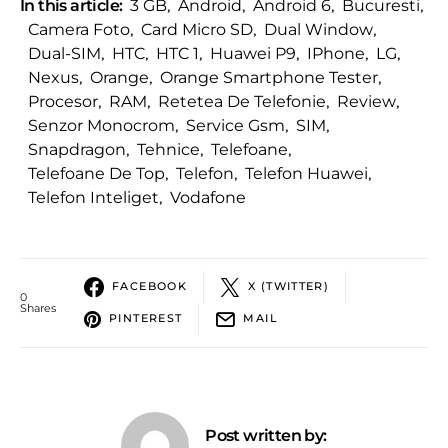
In this article:
3 GB
,
Android
,
Android 6
,
Bucuresti
,
Camera Foto
,
Card Micro SD
,
Dual Window
,
Dual-SIM
,
HTC
,
HTC 1
,
Huawei P9
,
IPhone
,
LG
,
Nexus
,
Orange
,
Orange Smartphone Tester
,
Procesor
,
RAM
,
Retetea De Telefonie
,
Review
,
Senzor Monocrom
,
Service Gsm
,
SIM
,
Snapdragon
,
Tehnice
,
Telefoane
,
Telefoane De Top
,
Telefon
,
Telefon Huawei
,
Telefon Inteliget
,
Vodafone
FACEBOOK
X (TWITTER)
0
Shares
PINTEREST
MAIL
Post written by: