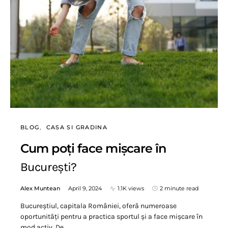
BLOG
CASA SI GRADINA
Cum poți face mișcare în
București?
Alex Muntean
April 9, 2024
1.1K views
2 minute read
Bucureștiul, capitala României, oferă numeroase
oportunități pentru a practica sportul și a face mișcare în
mod activ. De…