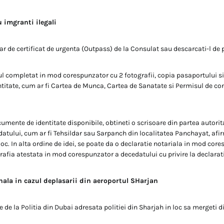
 imgranti ilegali
ar de certificat de urgenta (Outpass) de la Consulat sau descarcati-l de p
ul completat in mod corespunzator cu 2 fotografii, copia pasaportului si 
itate, cum ar fi Cartea de Munca, Cartea de Sanatate si Permisul de con
mente de identitate disponibile, obtineti o scrisoare din partea autoritat
edatului, cum ar fi Tehsildar sau Sarpanch din localitatea Panchayat, a
oc. In alta ordine de idei, se poate da o declaratie notariala in mod cor
afia atestata in mod corespunzator a decedatului cu privire la declaratia
nala in cazul deplasarii din aeroportul SHarjan
e de la Politia din Dubai adresata politiei din Sharjah in loc sa mergeti d