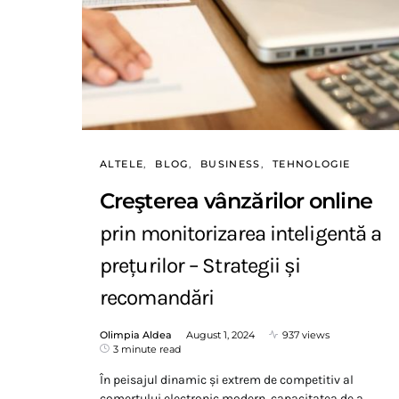
ALTELE
BLOG
BUSINESS
TEHNOLOGIE
Creşterea vânzărilor online
prin monitorizarea inteligentă a
prețurilor – Strategii și
recomandări
Olimpia Aldea
August 1, 2024
937 views
3 minute read
În peisajul dinamic și extrem de competitiv al
comerțului electronic modern, capacitatea de a