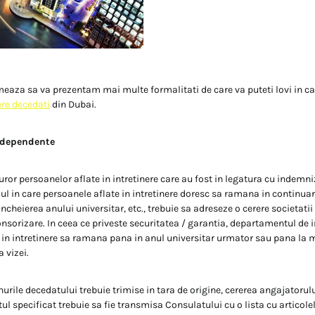
rmeaza sa va prezentam mai multe formalitati de care va puteti lovi in ca
ere decedati
din Dubai.
 dependente
uror persoanelor aflate in intretinere care au fost in legatura cu indemn
zul in care persoanele aflate in intretinere doresc sa ramana in continua
incheierea anului universitar, etc., trebuie sa adreseze o cerere societati
onsorizare. In ceea ce priveste securitatea / garantia, departamentul de
 in intretinere sa ramana pana in anul universitar urmator sau pana la
a vizei.
nurile decedatului trebuie trimise in tara de origine, cererea angajatorul
l specificat trebuie sa fie transmisa Consulatului cu o lista cu articolele