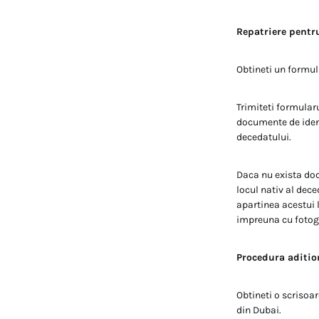
Repatriere pentru
Obtineti un formul
Trimiteti formular
documente de ident
decedatului.
Daca nu exista docu
locul nativ al dec
apartinea acestui l
impreuna cu fotogr
Procedura aditio
Obtineti o scrisoar
din Dubai.