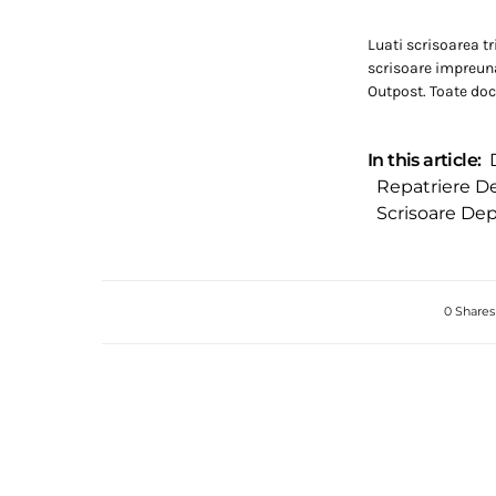
Luati scrisoarea tr
scrisoare impreuna
Outpost. Toate docu
In this article:
Repatriere D
Scrisoare De
0 Shares