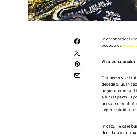
In acest articol u
ocupati de
repatri
Viza persoanelor
Obtinerea vizei tut
decedatului. In ca
urgente, cum ar fi 
a lucrat pentru sp
persoanelor aflate
expira valabilitate
In cazul in care bu
decedate in formatu