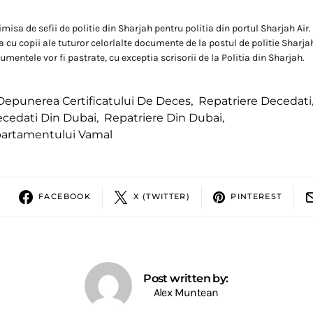
imisa de sefii de politie din Sharjah pentru politia din portul Sharjah Air.
 cu copii ale tuturor celorlalte documente de la postul de politie Sharjah
mentele vor fi pastrate, cu exceptia scrisorii de la Politia din Sharjah.
Depunerea Certificatului De Deces
,
Repatriere Decedati
ecedati Din Dubai
,
Repatriere Din Dubai
,
partamentului Vamal
FACEBOOK
X (TWITTER)
PINTEREST
Post written by:
Alex Muntean