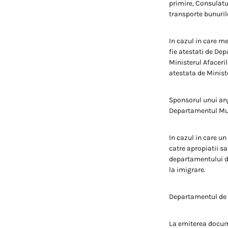
primire, Consulatu
transporte bunurile
In cazul in care me
fie atestati de De
Ministerul Afaceri
atestata de Ministe
Sponsorul unui an
Departamentul Mu
In cazul in care 
catre apropiatii sa
departamentului de
la imigrare.
Departamentul de i
La emiterea docume