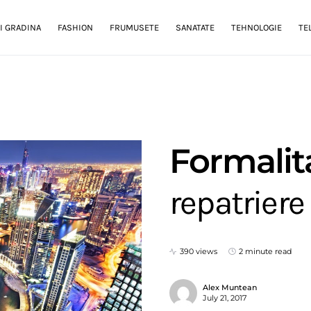
I GRADINA
FASHION
FRUMUSETE
SANATATE
TEHNOLOGIE
TE
Formalit
repatriere
390 views
2 minute read
Alex Muntean
July 21, 2017