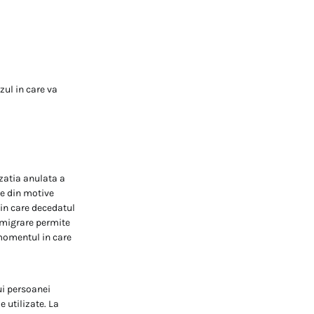
zul in care va
izatia anulata a
re din motive
i in care decedatul
 imigrare permite
 momentul in care
ui persoanei
 utilizate. La