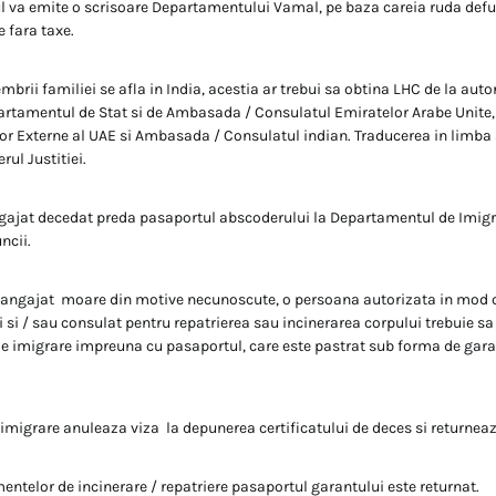
l va emite o scrisoare Departamentului Vamal, pe baza careia ruda defu
 fara taxe.
mbrii familiei se afla in India, acestia ar trebui sa obtina LHC de la auto
partamentul de Stat si de Ambasada / Consulatul Emiratelor Arabe Unite
lor Externe al UAE si Ambasada / Consulatul indian. Traducerea in limba
rul Justitiei.
gajat decedat preda pasaportul abscoderului la Departamentul de Imigr
ncii.
un angajat moare din motive necunoscute, o persoana autorizata in mod
i si / sau consulat pentru repatrierea sau incinerarea corpului trebuie s
 imigrare impreuna cu pasaportul, care este pastrat sub forma de garan
migrare anuleaza viza la depunerea certificatului de deces si returnea
ntelor de incinerare / repatriere pasaportul garantului este returnat.