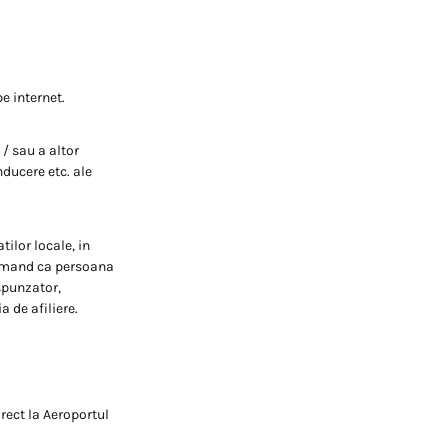
e internet.
/ sau a altor
ducere etc. ale
ilor locale, in
firmand ca persoana
espunzator,
 de afiliere.
irect la Aeroportul