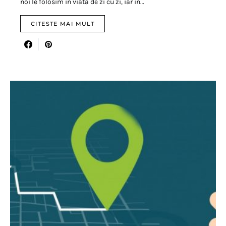
noi le folosim in viata de zi cu zi, iar in…
CITESTE MAI MULT