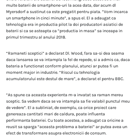
multe baterii de smartphone-uri la acea data, dar acum dl
Myersdorf a sustinut ca este pregatit pentru piata. “Vom incarca
un smartphone in cinci minute”, a spus el. El a adaugat ca
tehnologia era in productia pilot la doi producatori asiatici de
baterii si ca se asteapta ca “productia in masa” sa inceapa in
primul trimestru al anului 2018.
“Ramaneti sceptici” a declarat Dl. Wood, fara sa-si dea seama
daca lansarea se va intampla la fel de repede, si a admis ca, daca
bateria a functionat conform planului, atunci ar putea fi un
moment major in industrie. “Riscul cu tehnologia
acumulatorului este destul de mare”, a declarat el pentru BBC.
“As spune ca aceasta experienta m-a invatat sa raman mereu
sceptic. Sa vedem daca se va intampla sa fie valabil punctul meu
de vedere”. El a subliniat, de exemplu, ca orice proiect care
genereaza cantitati mari de caldura, poate influenta
performanta bateriei. Cu toate acestea, a adaugat ca oricine a
reusit sa sparga “aceasta problema a bateriei” ar putea avea un
efect de transformare asupra electronicii de consum.