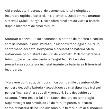
Alti producatori lucreaza, de asemenea, la tehnologia de
incarcare rapida a bateriei. In Noiembrie, Qualcomm a anuntat
sistemul Quick Charge 4, care ofera cinci ore de viata a bateriei
dupa o incarcare de cinci minute.
StoreDot a dezvaluit, de asemenea, o baterie de masina electrica
care se incarca in cinci minute, la un show tehologic din Berlin,
saptamana aceasta. Compania a declarat ca bateria ofera
autonomie pe o distanta de 300 de kilometri. O demonstratie a
tehnologiei a fost efectuata la Targul Tech Cube – desi
prezentarea scurta s-a incheiat inainte ca bateria sa fi terminat
incarcarea.
“Nu avem contracte, dar lucram cu companiile de automobile
pentru a dezvolta bateria – acest lucru va mai dura inca trei ani
pentru finalizare”, a spus dl Myersdorf. Spre deosebire de
aceasta, firma Tesla a lui Elon Musk, declara ca tehnologia
Supercharger are nevoie de 75 de minute pentru a incarca
complet bateria de pe una din masinile firmei, cum ar fi modelul