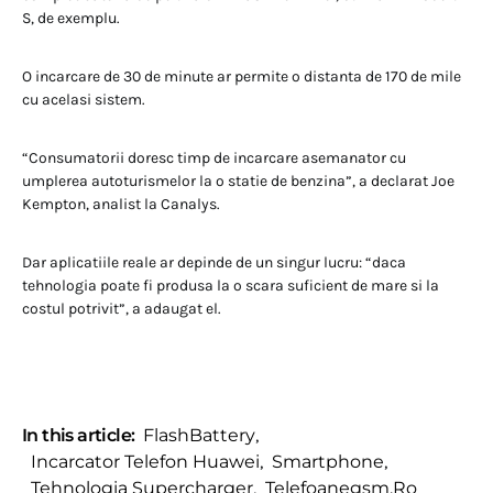
S, de exemplu.
O incarcare de 30 de minute ar permite o distanta de 170 de mile
cu acelasi sistem.
“Consumatorii doresc timp de incarcare asemanator cu
umplerea autoturismelor la o statie de benzina”, ​​a declarat Joe
Kempton, analist la Canalys.
Dar aplicatiile reale ar depinde de un singur lucru: “daca
tehnologia poate fi produsa la o scara suficient de mare si la
costul potrivit”, a adaugat el.
In this article:
FlashBattery
,
Incarcator Telefon Huawei
,
Smartphone
,
Tehnologia Supercharger
,
Telefoanegsm.ro