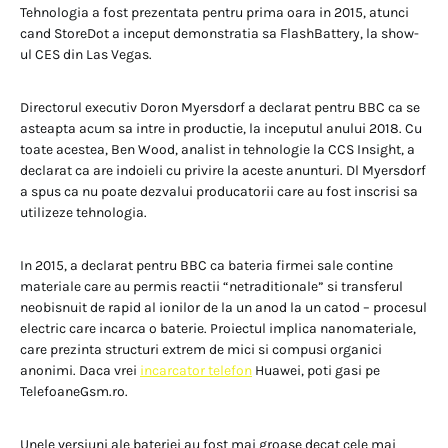
Tehnologia a fost prezentata pentru prima oara in 2015, atunci
cand StoreDot a inceput demonstratia sa FlashBattery, la show-
ul CES din Las Vegas.
Directorul executiv Doron Myersdorf a declarat pentru BBC ca se
asteapta acum sa intre in productie, la inceputul anului 2018. Cu
toate acestea, Ben Wood, analist in tehnologie la CCS Insight, a
declarat ca are indoieli cu privire la aceste anunturi. Dl Myersdorf
a spus ca nu poate dezvalui producatorii care au fost inscrisi sa
utilizeze tehnologia.
In 2015, a declarat pentru BBC ca bateria firmei sale contine
materiale care au permis reactii “netraditionale” si transferul
neobisnuit de rapid al ionilor de la un anod la un catod – procesul
electric care incarca o baterie. Proiectul implica nanomateriale,
care prezinta structuri extrem de mici si compusi organici
anonimi. Daca vrei
incarcator telefon
Huawei, poti gasi pe
TelefoaneGsm.ro.
Unele versiuni ale bateriei au fost mai groase decat cele mai