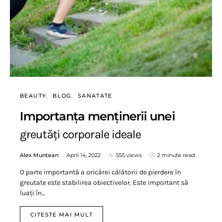
BEAUTY
BLOG
SANATATE
Importanța menținerii unei
greutăți corporale ideale
Alex Muntean
April 14, 2022
555 views
2 minute read
O parte importantă a oricărei călătorii de pierdere în
greutate este stabilirea obiectivelor. Este important să
luați în…
CITESTE MAI MULT