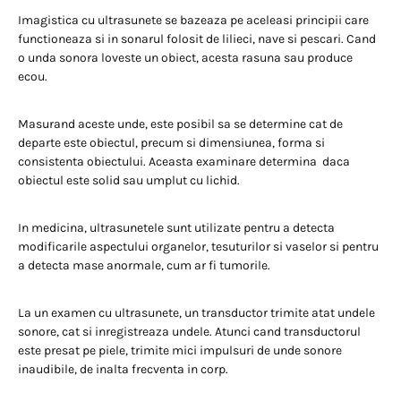
Imagistica cu ultrasunete se bazeaza pe aceleasi principii care
functioneaza si in sonarul folosit de lilieci, nave si pescari. Cand
o unda sonora loveste un obiect, acesta rasuna sau produce
ecou.
Masurand aceste unde, este posibil sa se determine cat de
departe este obiectul, precum si dimensiunea, forma si
consistenta obiectului. Aceasta examinare determina daca
obiectul este solid sau umplut cu lichid.
In medicina, ultrasunetele sunt utilizate pentru a detecta
modificarile aspectului organelor, tesuturilor si vaselor si pentru
a detecta mase anormale, cum ar fi tumorile.
La un examen cu ultrasunete, un transductor trimite atat undele
sonore, cat si inregistreaza undele. Atunci cand transductorul
este presat pe piele, trimite mici impulsuri de unde sonore
inaudibile, de inalta frecventa in corp.