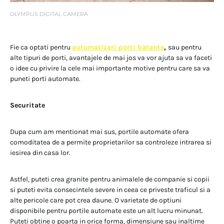
OLYMPUS DIGITAL CAMERA
Fie ca optati pentru
automatizari porti batante
,
sau pentru
alte tipuri de porti, avantajele de mai jos va vor ajuta sa va faceti
o idee cu privire la cele mai importante motive pentru care sa va
puneti porti automate.
Securitate
Dupa cum am mentionat mai sus, portile automate ofera
comoditatea de a permite proprietarilor sa controleze intrarea si
iesirea din casa lor.
Astfel, puteti crea granite pentru animalele de companie si copii
si puteti evita consecintele severe in ceea ce priveste traficul si a
alte pericole care pot crea daune. O varietate de optiuni
disponibile pentru portile automate este un alt lucru minunat.
Puteti obtine o poarta in orice forma, dimensiune sau inaltime