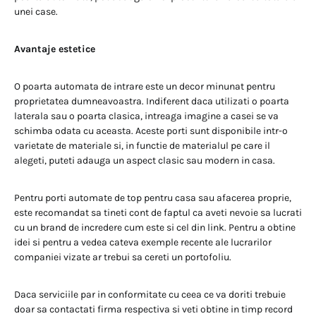
unei case.
Avantaje estetice
O poarta automata de intrare este un decor minunat pentru
proprietatea dumneavoastra. Indiferent daca utilizati o poarta
laterala sau o poarta clasica, intreaga imagine a casei se va
schimba odata cu aceasta. Aceste porti sunt disponibile intr-o
varietate de materiale si, in functie de materialul pe care il
alegeti, puteti adauga un aspect clasic sau modern in casa.
Pentru porti automate de top pentru casa sau afacerea proprie,
este recomandat sa tineti cont de faptul ca aveti nevoie sa lucrati
cu un brand de incredere cum este si cel din link. Pentru a obtine
idei si pentru a vedea cateva exemple recente ale lucrarilor
companiei vizate ar trebui sa cereti un portofoliu.
Daca serviciile par in conformitate cu ceea ce va doriti trebuie
doar sa contactati firma respectiva si veti obtine in timp record