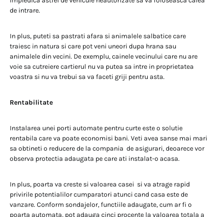
impiedica astfel de vehicule neautorizate sa va foloseasca calea
de intrare.
In plus, puteti sa pastrati afara si animalele salbatice care
traiesc in natura si care pot veni uneori dupa hrana sau
animalele din vecini. De exemplu, cainele vecinului care nu are
voie sa cutreiere cartierul nu va putea sa intre in proprietatea
voastra si nu va trebui sa va faceti griji pentru asta.
Rentabilitate
Instalarea unei porti automate pentru curte este o solutie
rentabila care va poate economisi bani. Veti avea sanse mai mari
sa obtineti o reducere de la compania de asigurari, deoarece vor
observa protectia adaugata pe care ati instalat-o acasa.
In plus, poarta va creste si valoarea casei si va atrage rapid
privirile potentialilor cumparatori atunci cand casa este de
vanzare. Conform sondajelor, functiile adaugate, cum ar fi o
poarta automata, pot adauga cinci procente la valoarea totala a