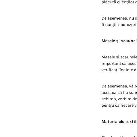
plăcută clienţilo
De asemenea, nu do
fi nunţile, botezur
Mesele și scaunel
Mesele şi scaunele
important ca aceste
verificaţi înainte d
De asemenea, vă r
acestea să fie sufi
schimb, vorbim de 
pentru ca fiecare 
Materialele textil