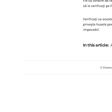
Fie că vorbim de f
să le verificaţi pe
Verificaţi ca acest
priveşte husele pen
impecabil.
In this article:
0 Shares