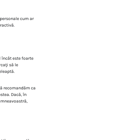
e personale cum ar
ractivă.
 încât este foarte
caţi să le
ţeleaptă.
i vă recomandăm ca
estea. Dacă, în
 dumneavoastră,