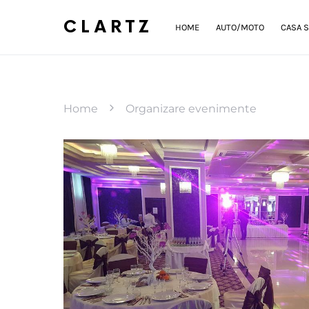
CLARTZ
HOME
AUTO/MOTO
CASA S
Home
Organizare evenimente