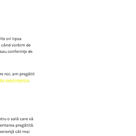
te ori lipsa
i când vorbim de
 sau conferinţe de
re noi, am pregătit
 de evenimente
.
tru o sală care vă
zentarea pregătită.
perienţă cât mai