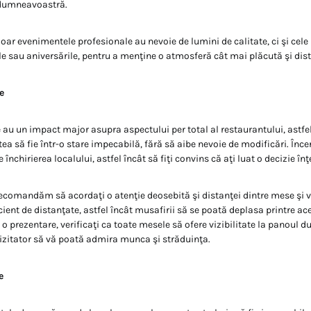
r dumneavoastră.
ar evenimentele profesionale au nevoie de lumini de calitate, ci şi cel
ile sau aniversările, pentru a menţine o atmosferă cât mai plăcută şi dist
e
 au un impact major asupra aspectului per total al restaurantului, astfel
a să fie într-o stare impecabilă, fără să aibe nevoie de modificări. Încer
e închirierea localului, astfel încât să fiţi convins că aţi luat o decizie în
ecomandăm să acordaţi o atenţie deosebită şi distanţei dintre mese ş
cient de distanţate, astfel încât musafirii să se poată deplasa printre ac
o prezentare, verificaţi ca toate mesele să ofere vizibilitate la panoul
vizitator să vă poată admira munca şi străduinţa.
e