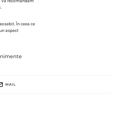
le. Vă recomandăm
.
eosebit. În ceea ce
 un aspect
enimente
MAIL