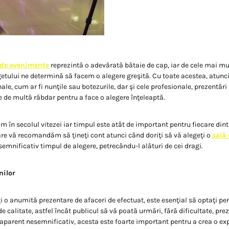
 de evenimente
reprezintă o adevărată bătaie de cap, iar de cele mai mul
etului ne determină să facem o alegere greşită. Cu toate acestea, atunc
e, cum ar fi nunţile sau botezurile, dar şi cele profesionale, prezentări
e de multă răbdar pentru a face o alegere înţeleaptă.
im în secolul vitezei iar timpul este atât de important pentru fiecare dint
care vă recomandăm să ţineţi cont atunci când doriţi să vă alegeţi o
sală
 semnificativ timpul de alegere, petrecându-l alături de cei dragi.
nilor
i o anumită prezentare de afaceri de efectuat, este esenţial să optaţi pen
e calitate, astfel încât publicul să vă poată urmări, fără dificultate, pre
 aparent nesemnificativ, acesta este foarte important pentru a crea o ex