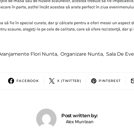
eţele de masă sau de husele scaunelor, acestea trebuie să fie impecabi
 fiecare în parte, astfel încât acestea să arate perfect în ziua evenimenului
ea să fie în special curate, dar şi călcate pentru a oferi mesei un aspect d
tru scaune, alegeţi-le pe cele de calitate, care să ofere rezistenţă, dar şi
Aranjamente Flori Nunta
,
Organizare Nunta
,
Sala De Ev
FACEBOOK
X (TWITTER)
PINTEREST
Post written by:
Alex Muntean