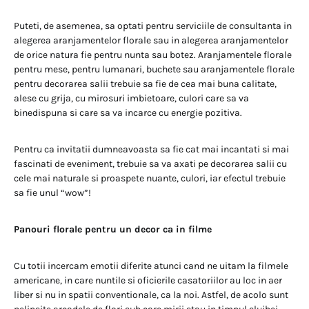
Puteti, de asemenea, sa optati pentru serviciile de consultanta in
alegerea aranjamentelor florale sau in alegerea aranjamentelor
de orice natura fie pentru nunta sau botez. Aranjamentele florale
pentru mese, pentru lumanari, buchete sau aranjamentele florale
pentru decorarea salii trebuie sa fie de cea mai buna calitate,
alese cu grija, cu mirosuri imbietoare, culori care sa va
binedispuna si care sa va incarce cu energie pozitiva.
Pentru ca invitatii dumneavoasta sa fie cat mai incantati si mai
fascinati de eveniment, trebuie sa va axati pe decorarea salii cu
cele mai naturale si proaspete nuante, culori, iar efectul trebuie
sa fie unul “wow”!
Panouri florale pentru un decor ca in filme
Cu totii incercam emotii diferite atunci cand ne uitam la filmele
americane, in care nuntile si oficierile casatoriilor au loc in aer
liber si nu in spatii conventionale, ca la noi. Astfel, de acolo sunt