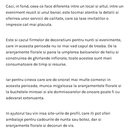
Caci, in fond, ceea ce face diferenta intre un local si altul, intre un
eveniment reusit si unul banal, este tocmai atentia la detalii si
oferirea unor servicii de calitate, care sa lase invitatilor o
impresie cat mai placuta.
Este si cazul firmelor de decoratiuni pentru nunti si evenimente,
care in aceasta perioada nu isi mai vad capul de treaba. De la
aranjamente florale si pana la umplerea baloanelor de heliu si
construirea de ghirlande inflorate, toate acestea sunt mari
consumatoare de timp si resurse.
Iar pentru cineva care are de onorat mai multe comenzi in
aceasta perioada, munca migaloasa la aranjamentele florale si
la buchetele miresei si ale domnisoarelor de onoare poate fi cu
adevarat extenuanta.
In ajutorul tau vin insa site-urile de profil, care iti pot oferi
ambalaje pentru cadourile de nunta sau botez, dar si
aranjamente florale si decoruri de vis.