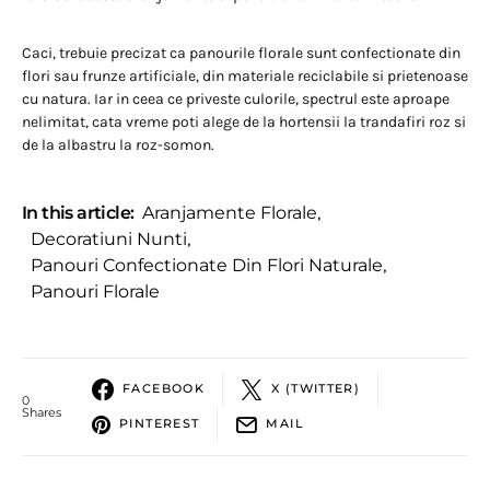
Caci, trebuie precizat ca panourile florale sunt confectionate din
flori sau frunze artificiale, din materiale reciclabile si prietenoase
cu natura. Iar in ceea ce priveste culorile, spectrul este aproape
nelimitat, cata vreme poti alege de la hortensii la trandafiri roz si
de la albastru la roz-somon.
In this article:
Aranjamente Florale
,
Decoratiuni Nunti
,
Panouri Confectionate Din Flori Naturale
,
Panouri Florale
FACEBOOK
X (TWITTER)
0
Shares
PINTEREST
MAIL