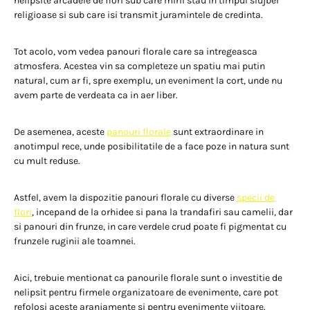
nelipsite arcadele de flori sub care mirii stau in timpul slujbei
religioase si sub care isi transmit juramintele de credinta.
Tot acolo, vom vedea panouri florale care sa intregeasca
atmosfera. Acestea vin sa completeze un spatiu mai putin
natural, cum ar fi, spre exemplu, un eveniment la cort, unde nu
avem parte de verdeata ca in aer liber.
De asemenea, aceste
panouri florale
sunt extraordinare in
anotimpul rece, unde posibilitatile de a face poze in natura sunt
cu mult reduse.
Astfel, avem la dispozitie panouri florale cu diverse
specii de
flori
, incepand de la orhidee si pana la trandafiri sau camelii, dar
si panouri din frunze, in care verdele crud poate fi pigmentat cu
frunzele ruginii ale toamnei.
Aici, trebuie mentionat ca panourile florale sunt o investitie de
nelipsit pentru firmele organizatoare de evenimente, care pot
refolosi aceste aranjamente si pentru evenimente viitoare.