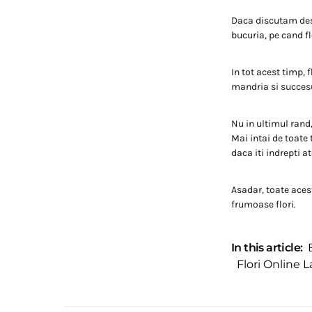
Daca discutam despr
bucuria, pe cand f
In tot acest timp, 
mandria si succesul
Nu in ultimul rand,
Mai intai de toate 
daca iti indrepti at
Asadar, toate acest
frumoase flori.
In this article:
Flori Online