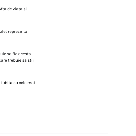
fta de viata si
iolet reprezinta
uie sa fie acesta.
are trebuie sa stii
i iubita cu cele mai