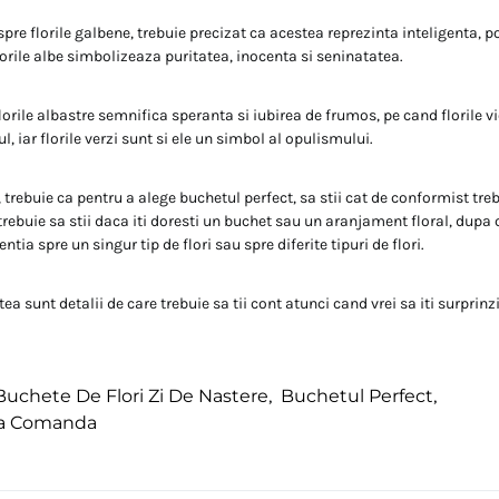
e florile galbene, trebuie precizat ca acestea reprezinta inteligenta, po
lorile albe simbolizeaza puritatea, inocenta si seninatatea.
florile albastre semnifica speranta si iubirea de frumos, pe cand florile v
, iar florile verzi sunt si ele un simbol al opulismului.
 trebuie ca pentru a alege buchetul perfect, sa stii cat de conformist treb
trebuie sa stii daca iti doresti un buchet sau un aranjament floral, dupa c
entia spre un singur tip de flori sau spre diferite tipuri de flori.
ea sunt detalii de care trebuie sa tii cont atunci cand vrei sa iti surprinz
Buchete De Flori Zi De Nastere
,
Buchetul Perfect
,
 La Comanda