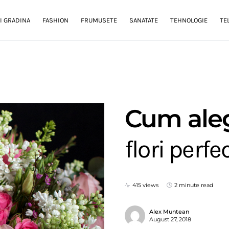
I GRADINA
FASHION
FRUMUSETE
SANATATE
TEHNOLOGIE
TE
Cum aleg
flori perfe
415 views
2 minute read
Alex Muntean
August 27, 2018