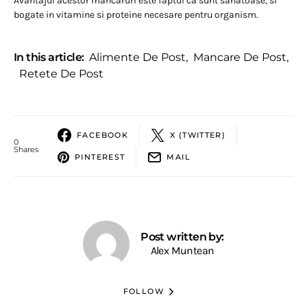
Avantajul acestor mancaruri este faptul ca sunt sanatoase, si
bogate in vitamine si proteine necesare pentru organism.
In this article:
Alimente De Post
,
Mancare De Post
,
Retete De Post
FACEBOOK
X (TWITTER)
0
Shares
PINTEREST
MAIL
Post written by:
Alex Muntean
FOLLOW