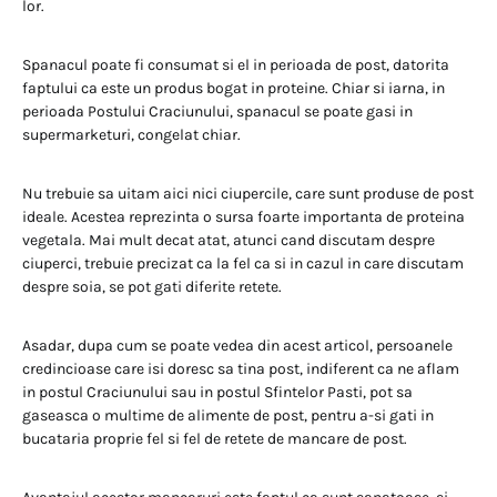
lor.
Spanacul poate fi consumat si el in perioada de post, datorita
faptului ca este un produs bogat in proteine. Chiar si iarna, in
perioada Postului Craciunului, spanacul se poate gasi in
supermarketuri, congelat chiar.
Nu trebuie sa uitam aici nici ciupercile, care sunt produse de post
ideale. Acestea reprezinta o sursa foarte importanta de proteina
vegetala. Mai mult decat atat, atunci cand discutam despre
ciuperci, trebuie precizat ca la fel ca si in cazul in care discutam
despre soia, se pot gati diferite retete.
Asadar, dupa cum se poate vedea din acest articol, persoanele
credincioase care isi doresc sa tina post, indiferent ca ne aflam
in postul Craciunului sau in postul Sfintelor Pasti, pot sa
gaseasca o multime de alimente de post, pentru a-si gati in
bucataria proprie fel si fel de retete de mancare de post.