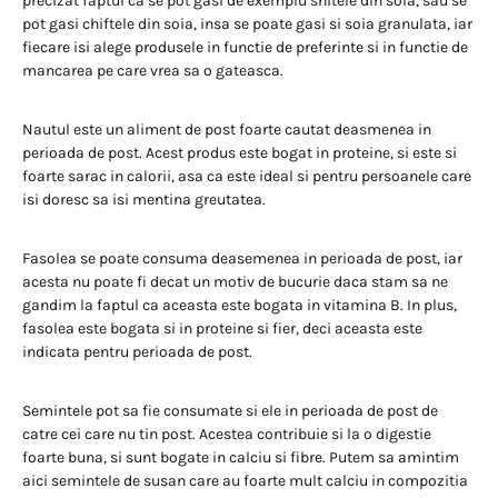
precizat faptul ca se pot gasi de exemplu snitele din soia, sau se
pot gasi chiftele din soia, insa se poate gasi si soia granulata, iar
fiecare isi alege produsele in functie de preferinte si in functie de
mancarea pe care vrea sa o gateasca.
Nautul este un aliment de post foarte cautat deasmenea in
perioada de post. Acest produs este bogat in proteine, si este si
foarte sarac in calorii, asa ca este ideal si pentru persoanele care
isi doresc sa isi mentina greutatea.
Fasolea se poate consuma deasemenea in perioada de post, iar
acesta nu poate fi decat un motiv de bucurie daca stam sa ne
gandim la faptul ca aceasta este bogata in vitamina B. In plus,
fasolea este bogata si in proteine si fier, deci aceasta este
indicata pentru perioada de post.
Semintele pot sa fie consumate si ele in perioada de post de
catre cei care nu tin post. Acestea contribuie si la o digestie
foarte buna, si sunt bogate in calciu si fibre. Putem sa amintim
aici semintele de susan care au foarte mult calciu in compozitia