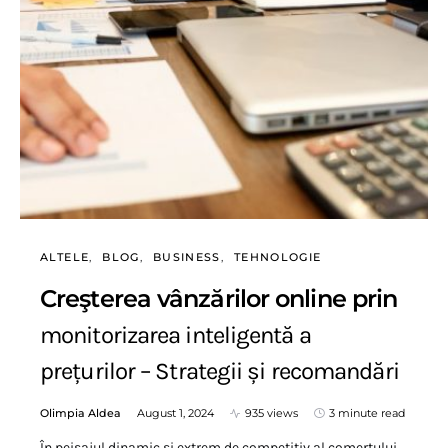
ALTELE
BLOG
BUSINESS
TEHNOLOGIE
Creşterea vânzărilor online prin
monitorizarea inteligentă a
prețurilor – Strategii și recomandări
Olimpia Aldea
August 1, 2024
935 views
3 minute read
În peisajul dinamic și extrem de competitiv al comerțului