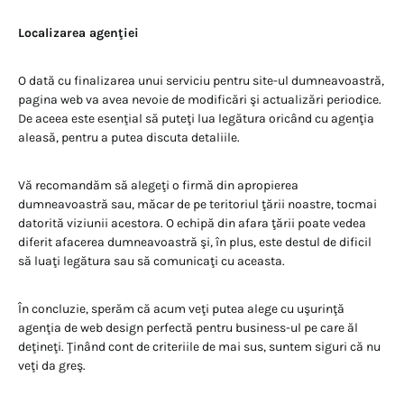
Localizarea agenţiei
O dată cu finalizarea unui serviciu pentru site-ul dumneavoastră,
pagina web va avea nevoie de modificări şi actualizări periodice.
De aceea este esenţial să puteţi lua legătura oricând cu agenţia
aleasă, pentru a putea discuta detaliile.
Vă recomandăm să alegeţi o firmă din apropierea
dumneavoastră sau, măcar de pe teritoriul ţării noastre, tocmai
datorită viziunii acestora. O echipă din afara ţării poate vedea
diferit afacerea dumneavoastră şi, în plus, este destul de dificil
să luaţi legătura sau să comunicaţi cu aceasta.
În concluzie, sperăm că acum veţi putea alege cu uşurinţă
agenţia de web design perfectă pentru business-ul pe care ăl
deţineţi. Ţinând cont de criteriile de mai sus, suntem siguri că nu
veţi da greş.