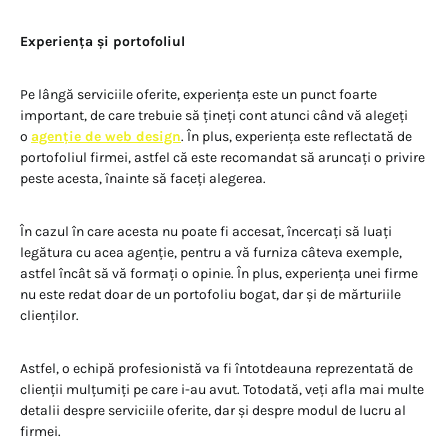
Experiența și portofoliul
Pe lângă serviciile oferite, experiența este un punct foarte
important, de care trebuie să țineți cont atunci când vă alegeți
o
agenție de web design
. În plus, experiența este reflectată de
portofoliul firmei, astfel că este recomandat să aruncați o privire
peste acesta, înainte să faceți alegerea.
În cazul în care acesta nu poate fi accesat, încercați să luați
legătura cu acea agenție, pentru a vă furniza câteva exemple,
astfel încât să vă formați o opinie. În plus, experiența unei firme
nu este redat doar de un portofoliu bogat, dar și de mărturiile
clienților.
Astfel, o echipă profesionistă va fi întotdeauna reprezentată de
clienții mulțumiți pe care i-au avut. Totodată, veți afla mai multe
detalii despre serviciile oferite, dar și despre modul de lucru al
firmei.