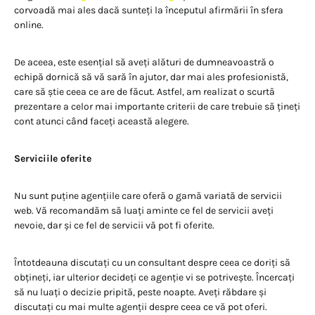
corvoadă mai ales dacă sunteți la începutul afirmării în sfera
online.
De aceea, este esențial să aveți alături de dumneavoastră o
echipă dornică să vă sară în ajutor, dar mai ales profesionistă,
care să știe ceea ce are de făcut. Astfel, am realizat o scurtă
prezentare a celor mai importante criterii de care trebuie să țineți
cont atunci când faceți această alegere.
Serviciile oferite
Nu sunt puține agențiile care oferă o gamă variată de servicii
web. Vă recomandăm să luați aminte ce fel de servicii aveți
nevoie, dar și ce fel de servicii vă pot fi oferite.
Întotdeauna discutați cu un consultant despre ceea ce doriți să
obțineți, iar ulterior decideți ce agenție vi se potrivește. Încercați
să nu luați o decizie pripită, peste noapte. Aveți răbdare și
discutați cu mai multe agenții despre ceea ce vă pot oferi.