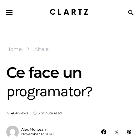
CLARTZ
Home
Altele
Ce face un
programator?
464 views
3 minute read
Alex Muntean
November 12, 2020