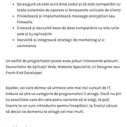
Se asigură că este scris bine codul și că este compatibil cu
toate sistemele de operare si browserele utilizate de clienți
Proiectează și implementează message encryption sau
firewalls
Creează și dezvoltă baze de date compatibile cu site-urile
web și cu aplicațiile
Dezvoltă și integrează strategii de marketing și e-
commerce
Un astfel de programator poate avea joburi interesante precum:
Dezvoltator de Aplicații Web, Website Specialist, Ui Designer sau
Front-End Developer.
Așadar, cei care doresc să urmeze cele mai noi cursuri de IT,
trebuie să știe ce categorie de programatori îi atrage. Dacă nu știi
cu exactitate care din cele patru variante să le alegi, te poți
înscrie la un curs introductiv pentru începători, la finalul căruia
să decizi ce domeniu te atrage cel mai mult.