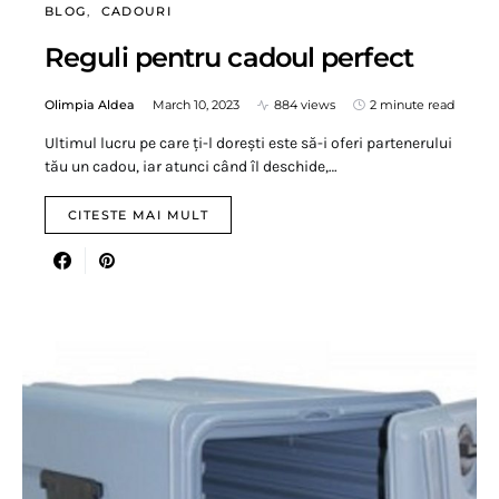
BLOG
CADOURI
Reguli pentru cadoul perfect
Olimpia Aldea
March 10, 2023
884 views
2 minute read
Ultimul lucru pe care ți-l dorești este să-i oferi partenerului
tău un cadou, iar atunci când îl deschide,…
CITESTE MAI MULT