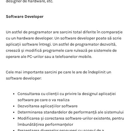
designer de hardware, etc.
Software Developer
Un astfel de programator are sarcini total diferite în comparație
cu un hardware developer. Un software developer poate să scrie
aplicații software întregi. Un astfel de programator dezvoltă,
creează și modifică programele care rulează pe sistemele de
operare ale PC-urilor sau a telefoanelor mobile.
Cele mai importante sarcini pe care le are de îndeplinit un
software developer:
Consultarea cu clienții cu privire la designul aplicației
software pe care o va realiza
Dezvoltarea aplicațiilor software
Determinarea standardelor de performanță ale sistemului
Modificarea și corectarea software-urilor existente, pentru
îmbunătățirea performanțelor
Prezentarea diverselor propuneri cu scopul de a