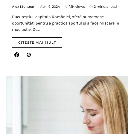
Alex Muntean
April 9, 2024
1.1K views
2 minute read
Bucureștiul, capitala României, oferă numeroase
oportunități pentru a practica sportul și a face mișcare în
mod activ. De…
CITESTE MAI MULT