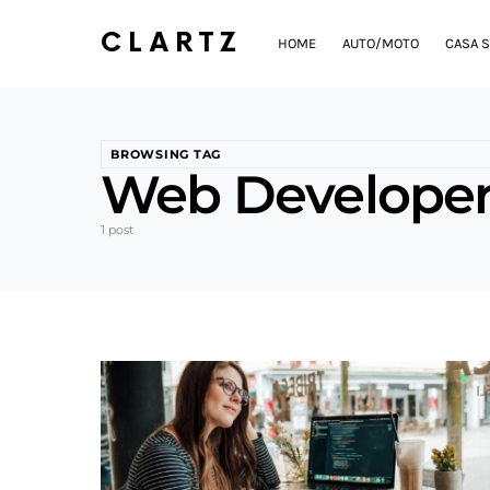
CLARTZ
HOME
AUTO/MOTO
CASA S
BROWSING TAG
Web Develope
1 post