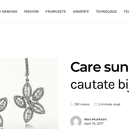
I GRADINA
FASHION
FRUMUSETE
SANATATE
TEHNOLOGIE
TE
Care sun
cautate bi
391 views
2 minute read
Alex Muntean
April 19, 2017