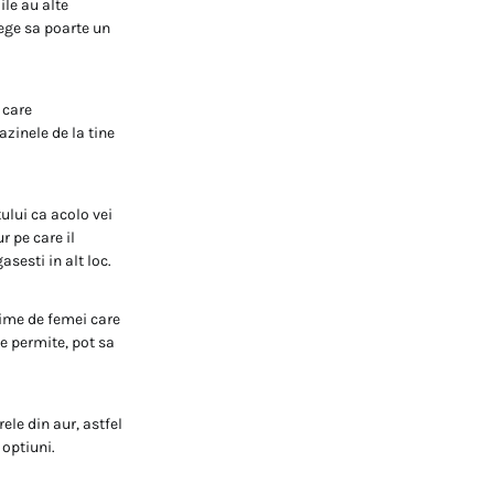
ile au alte
alege sa poarte un
 care
azinele de la tine
tului ca acolo vei
r pe care il
sesti in alt loc.
time de femei care
le permite, pot sa
ele din aur, astfel
 optiuni.