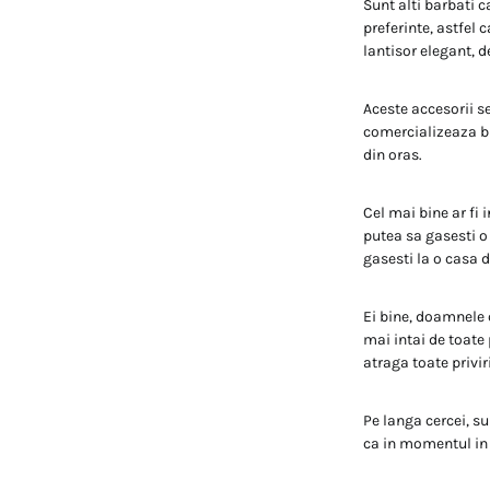
Sunt alti barbati c
preferinte, astfel c
lantisor elegant, 
Aceste accesorii s
comercializeaza bij
din oras.
Cel mai bine ar fi 
putea sa gasesti o 
gasesti la o casa d
Ei bine, doamnele c
mai intai de toate 
atraga toate priviri
Pe langa cercei, s
ca in momentul in c