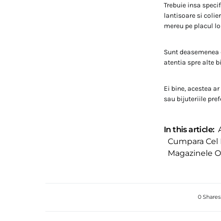
Trebuie insa specif
lantisoare si colie
mereu pe placul lo
Sunt deasemenea ca
atentia spre alte bi
Ei bine, acestea ar 
sau bijuteriile pref
In this article:
Cumpara Cel P
Magazinele On
0 Shares