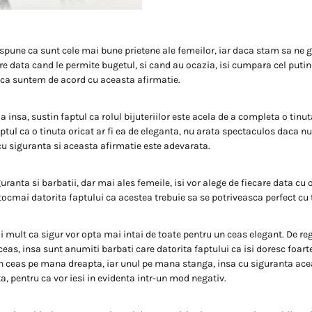
e spune ca sunt cele mai bune prietene ale femeilor, iar daca stam sa ne
e data cand le permite bugetul, si cand au ocazia, isi cumpara cel putin c
a suntem de acord cu aceasta afirmatie.
a insa, sustin faptul ca rolul bijuteriilor este acela de a completa o tinu
ptul ca o tinuta oricat ar fi ea de eleganta, nu arata spectaculos daca nu
 cu siguranta si aceasta afirmatie este adevarata.
guranta si barbatii, dar mai ales femeile, isi vor alege de fiecare data cu
, tocmai datorita faptului ca acestea trebuie sa se potriveasca perfect cu 
i mult ca sigur vor opta mai intai de toate pentru un ceas elegant. De re
eas, insa sunt anumiti barbati care datorita faptului ca isi doresc foart
n ceas pe mana dreapta, iar unul pe mana stanga, insa cu siguranta ace
a, pentru ca vor iesi in evidenta intr-un mod negativ.