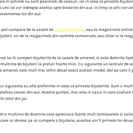
are in schimb nu sunt pasionati de ceasuri, iar in ceea ce priveste bijuteri
a unii isi vor indrepta atentia spre bratarile din aur, in timp ce altii vor 
deasemenea tot din aur.
e pot cumpara de la casele de
amanet bijuterii
, sau la magazinele online
uterii, ori de la magazinele din centrele comerciale, sau chiar si la mag
insa sa iti cumperi bijuteriile de la casele de amanet, si asta datorita fap
multime de bijuterii la preturi foarte mici. Cu siguranta un lantisor de au
e amanet, este mult mai ieftin decat exact acelasi model, dar pe care il ga
u siguranta au alte preferinte in ceea ce priveste bijuteriile. Sunt o mul
prefera cerceii din aur. Acestia purtati, mai ales in cazul in care coafura 
le celor din jur.
unt o multime de doamne care apreciaza foarte mult lantisoarele si colier
are isi doresc sa isi cumpere o bijuterie, acestea vor fi primele lor doua