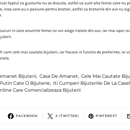
icat faptul ca gusturile nu se discuta, astfel ca sunt alte femei care nu 
re, insa care au o pasiune pentru bratari, astfel ca bratarile din aur cu sig
r.
zuri in care anumite femei isi vor alege inelele din aur, iar mai apoi isi
juterii.
fi cam cele mai cautate bijuterii, iar fiecare in functie de preferinte, isi v
erate.
Amanet Bijuterii
,
Casa De Amanet
,
Cele Mai Cautate Biju
utin Cate O Bijuterie
,
Iti Cumperi Bijuteriile De La Ca
line Care Comercializeaza Bijuterii
FACEBOOK
X (TWITTER)
PINTEREST