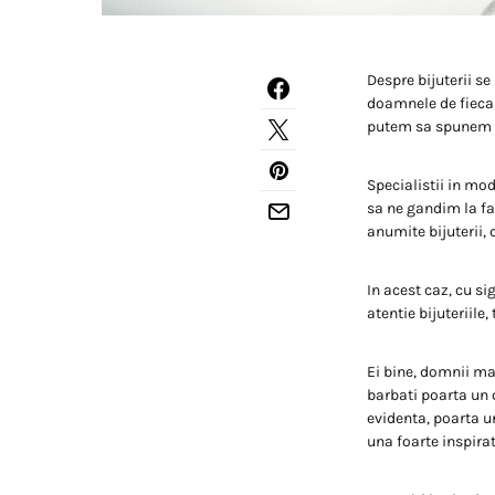
Despre bijuterii s
doamnele de fiecar
putem sa spunem c
Specialistii in mod
sa ne gandim la fa
anumite bijuterii,
In acest caz, cu si
atentie bijuteriile
Ei bine, domnii ma
barbati poarta un c
evidenta, poarta u
una foarte inspirat