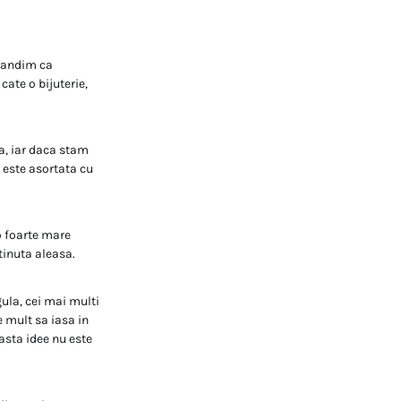
 gandim ca
ate o bijuterie,
ta, iar daca stam
 este asortata cu
 o foarte mare
tinuta aleasa.
gula, cei mai multi
e mult sa iasa in
asta idee nu este