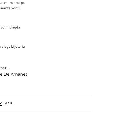
pun mare pret pe
uranta vor fi
 vor indrepta
a alege bijuteria
terii
,
sele De Amanet
,
MAIL