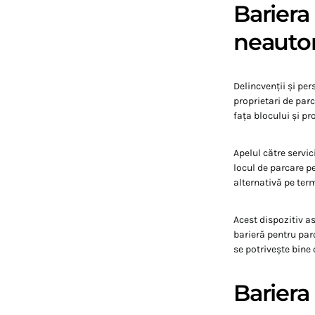
Bariera
neautor
Delincvenții și per
proprietari de parc
fața blocului și pr
Apelul către servi
locul de parcare p
alternativă pe ter
Acest dispozitiv a
barieră pentru parc
se potrivește bin
Bariera