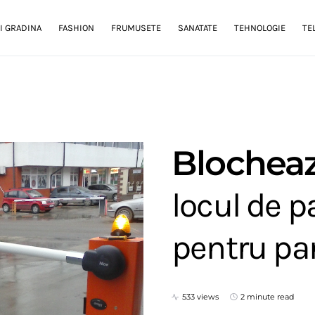
I GRADINA
FASHION
FRUMUSETE
SANATATE
TEHNOLOGIE
TE
Blocheaz
locul de p
pentru pa
533 views
2 minute read