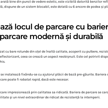
arată bine din punct de vedere estetic, este vizibilă datorită benzilor ref
ilă, dispune de un sistem blocabil, este dotată cu 6 ancore de podea și p
ză locul de parcare cu barie
parcare modernă și durabilă
zat cu bare rotunde din oțel de înaltă calitate, acoperit cu pulbere, rezist
reflectorizant, ceea ce crează un aspect neobișnuit. Este cel potrivit disp
his.
 se instalează fixându-se cu ajutorul plăcii de bază pre-găurite. Bariera 
care poate fi rabatat rapid, dacă este necesar.
rcare impresionează prin calitatea sa ridicată. Bariera de parcare se car
ilitate și un nivel extraordinar de ridicat de rezistență la intemperii.