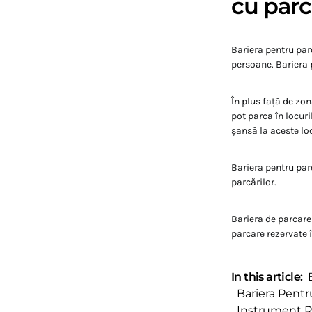
cu parc
Bariera pentru parc
persoane. Bariera 
În plus față de zo
pot parca în locur
șansă la aceste loc
Bariera pentru parc
parcărilor.
Bariera de parcare 
parcare rezervate î
In this article:
Bariera Pentr
Instrument Ru