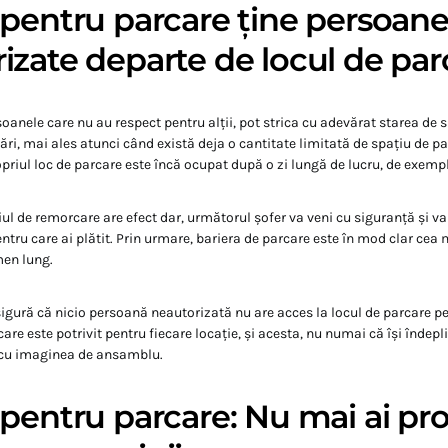
 pentru parcare ține persoane
izate departe de locul de par
soanele care nu au respect pentru alții, pot strica cu adevărat starea de s
ări, mai ales atunci când există deja o cantitate limitată de spațiu de pa
opriul loc de parcare este încă ocupat după o zi lungă de lucru, de exemp
ciul de remorcare are efect dar, următorul șofer va veni cu siguranță și v
entru care ai plătit. Prin urmare, bariera de parcare este în mod clar cea
men lung.
sigură că nicio persoană neautorizată nu are acces la locul de parcare p
are este potrivit pentru fiecare locație, și acesta, nu numai că își îndepl
e cu imaginea de ansamblu.
 pentru parcare: Nu mai ai p