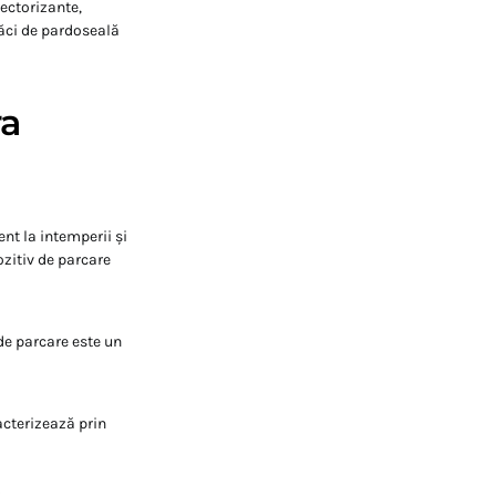
lectorizante,
lăci de pardoseală
ra
ent la intemperii și
ozitiv de parcare
de parcare este un
acterizează prin