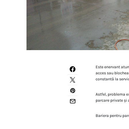
Este enervant atun
acces sau blochează
constantă la servi
Astfel, problema es
parcare private și
Bariera pentru pa