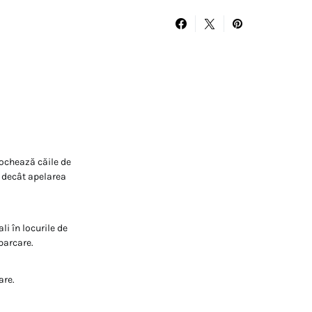
lochează căile de
l decât apelarea
li în locurile de
parcare.
are.