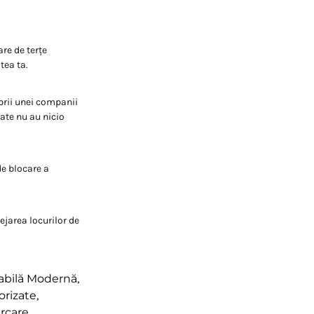
are de terțe
tea ta.
brii unei companii
zate nu au nicio
de blocare a
ejarea locurilor de
iabilă Modernă
,
orizate
,
arcare