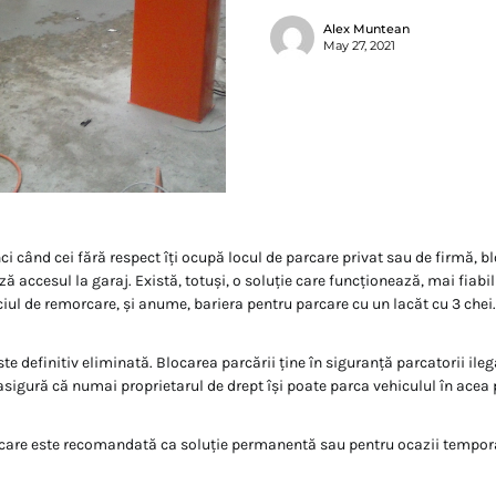
Alex Muntean
May 27, 2021
ci când cei fără respect îți ocupă locul de parcare privat sau de firmă, b
 accesul la garaj. Există, totuși, o soluție care funcționează, mai fiabi
ciul de remorcare, și anume, bariera pentru parcare cu un lacăt cu 3 chei.
te definitiv eliminată. Blocarea parcării ține în siguranță parcatorii ilega
 asigură că numai proprietarul de drept își poate parca vehiculul în acea 
rcare este recomandată ca soluție permanentă sau pentru ocazii tempor