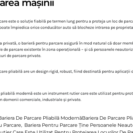
area mașinii
are este o soluție fiabilă pe termen lung pentru a proteja un loc de parc
poate împiedica orice conducător auto să blocheze intrarea pe proprieta
na privată, o barieră pentru parcare asigură în mod natural că doar mem
ile de parcare existente în zona operațională – și că persoanele neautori
uri de parcare private.
are pliabilă are un design rigid, robust, fiind destinată pentru aplicații 
pliabilă modernă este un instrument rutier care este utilizat pentru prot
n domenii comerciale, industriale și private.
Bariera De Parcare Pliabilă ModernăBariera De Parcare Pl
u Parcare
,
Bariera Pentru Parcare Ține Persoanele Neaut
tier Care Este Utilizat Pentru Protejarea Locurilor De P