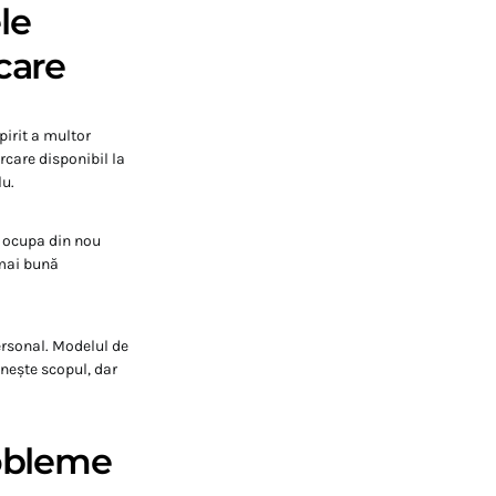
le
care
pirit a multor
rcare disponibil la
lu.
a ocupa din nou
 mai bună
ersonal. Modelul de
inește scopul, dar
robleme