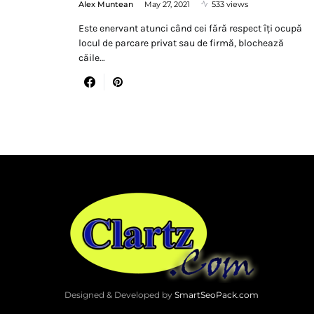
Alex Muntean
May 27, 2021
533 views
Este enervant atunci când cei fără respect îți ocupă
locul de parcare privat sau de firmă, blochează
căile…
Designed & Developed by
SmartSeoPack.com