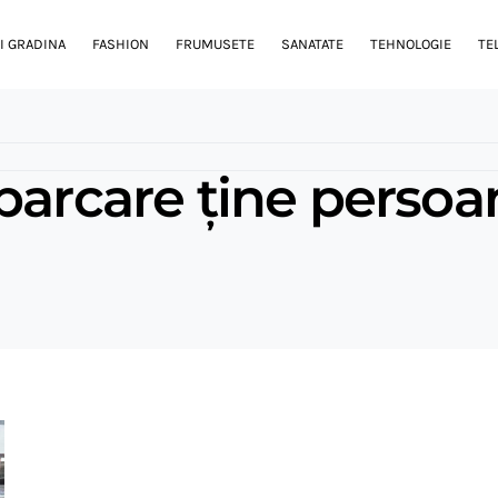
I GRADINA
FASHION
FRUMUSETE
SANATATE
TEHNOLOGIE
TE
parcare ține persoa