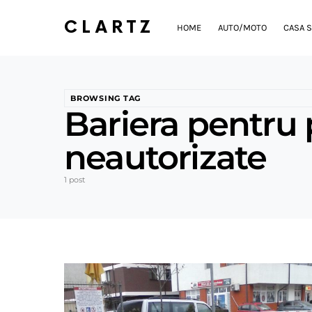
CLARTZ
HOME
AUTO/MOTO
CASA S
BROWSING TAG
Bariera pentru 
neautorizate
1 post