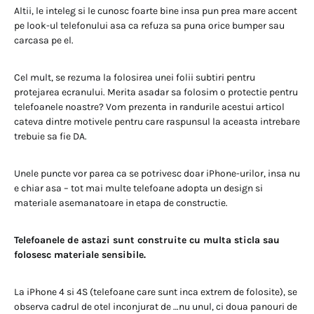
Altii, le inteleg si le cunosc foarte bine insa pun prea mare accent
pe look-ul telefonului asa ca refuza sa puna orice bumper sau
carcasa pe el.
Cel mult, se rezuma la folosirea unei folii subtiri pentru
protejarea ecranului. Merita asadar sa folosim o protectie pentru
telefoanele noastre? Vom prezenta in randurile acestui articol
cateva dintre motivele pentru care raspunsul la aceasta intrebare
trebuie sa fie DA.
Unele puncte vor parea ca se potrivesc doar iPhone-urilor, insa nu
e chiar asa – tot mai multe telefoane adopta un design si
materiale asemanatoare in etapa de constructie.
Telefoanele de astazi sunt construite cu multa sticla sau
folosesc materiale sensibile.
La iPhone 4 si 4S (telefoane care sunt inca extrem de folosite), se
observa cadrul de otel inconjurat de …nu unul, ci doua panouri de