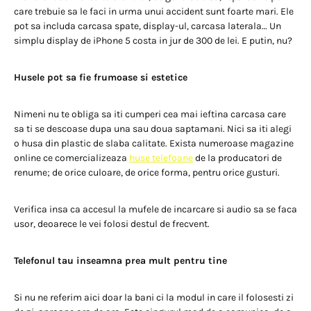
care trebuie sa le faci in urma unui accident sunt foarte mari. Ele
pot sa includa carcasa spate, display-ul, carcasa laterala… Un
simplu display de iPhone 5 costa in jur de 300 de lei. E putin, nu?
Husele pot sa fie frumoase si estetice
Nimeni nu te obliga sa iti cumperi cea mai ieftina carcasa care
sa ti se descoase dupa una sau doua saptamani. Nici sa iti alegi
o husa din plastic de slaba calitate. Exista numeroase magazine
online ce comercializeaza
huse telefoane
de la producatori de
renume; de orice culoare, de orice forma, pentru orice gusturi.
Verifica insa ca accesul la mufele de incarcare si audio sa se faca
usor, deoarece le vei folosi destul de frecvent.
Telefonul tau inseamna prea mult pentru tine
Si nu ne referim aici doar la bani ci la modul in care il folosesti zi