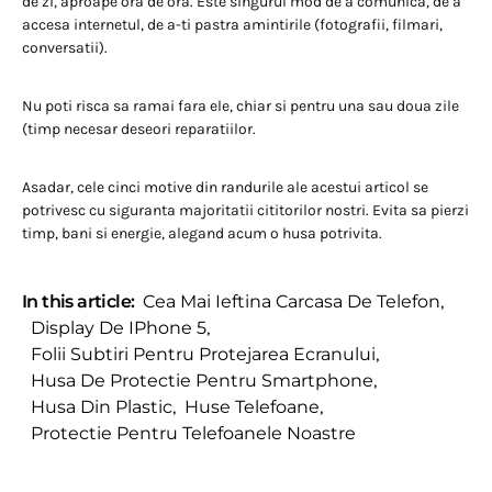
de zi, aproape ora de ora. Este singurul mod de a comunica, de a
accesa internetul, de a-ti pastra amintirile (fotografii, filmari,
conversatii).
Nu poti risca sa ramai fara ele, chiar si pentru una sau doua zile
(timp necesar deseori reparatiilor.
Asadar, cele cinci motive din randurile ale acestui articol se
potrivesc cu siguranta majoritatii cititorilor nostri. Evita sa pierzi
timp, bani si energie, alegand acum o husa potrivita.
In this article:
Cea Mai Ieftina Carcasa De Telefon
,
Display De IPhone 5
,
Folii Subtiri Pentru Protejarea Ecranului
,
Husa De Protectie Pentru Smartphone
,
Husa Din Plastic
,
Huse Telefoane
,
Protectie Pentru Telefoanele Noastre