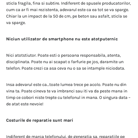
sticla fragila, fina si subtire. Indiferent de spusele producatorilor,
cum ca ar fi mai rezistenta, adevarul este ca ea tot se va sparge.
Chiar la un impact de la 50 de cm, pe beton sau asfalt, sticla se
va sparge.
Niciun utilizator de smartphone nu este atotputernic
Nici atotstiutor. Poate esti o persoana responsabila, atenta,
disciplinata. Poate nu ai scapat o farfurie pe jos, daramite un
telefon. Poate crezi ca asa ceva nu o sa se intample niciodata.
Insa adevarul este ca…toate lumea trece pe acolo. Poate nu din
vina ta. Poate cineva te va imbranci sau iti va da peste mana in
timp ce cobori niste trepte cu telefonul in mana. O singura data –
de atat este nevoie!
Costurile de reparatie sunt mari
Indiferent de marca telefonului, de generatia sa, reparatiile pe