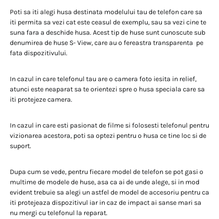
Poti sa iti alegi husa destinata modelului tau de telefon care sa
iti permita sa vezi cat este ceasul de exemplu, sau sa vezi cine te
suna fara a deschide husa. Acest tip de huse sunt cunoscute sub
denumirea de huse S- View, care au o fereastra transparenta pe
fata dispozitivului.
In cazul in care telefonul tau are o camera foto iesita in relief,
atunci este neaparat sa te orientezi spre o husa speciala care sa
iti protejeze camera.
In cazul in care esti pasionat de filme si folosesti telefonul pentru
vizionarea acestora, poti sa optezi pentru o husa ce tine loc si de
suport.
Dupa cum se vede, pentru fiecare model de telefon se pot gasi o
multime de modele de huse, asa ca ai de unde alege, si in mod
evident trebuie sa alegi un astfel de model de accesoriu pentru ca
iti protejeaza dispozitivul iar in caz de impact ai sanse mari sa
nu mergi cu telefonul la reparat.