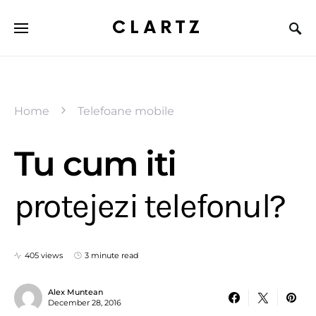
CLARTZ
Home
Telefoane mobile
Tu cum iti
protejezi telefonul?
405 views
3 minute read
Alex Muntean
December 28, 2016