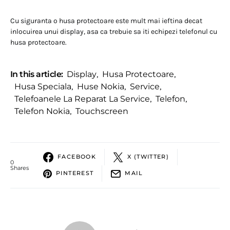
Cu siguranta o husa protectoare este mult mai ieftina decat
inlocuirea unui display, asa ca trebuie sa iti echipezi telefonul cu
husa protectoare.
In this article:
Display
,
Husa Protectoare
,
Husa Speciala
,
Huse Nokia
,
Service
,
Telefoanele La Reparat La Service
,
Telefon
,
Telefon Nokia
,
Touchscreen
FACEBOOK
X (TWITTER)
0
Shares
PINTEREST
MAIL