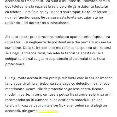
accesorii ar trebui sa stii ca sunt o multime de utilizatori care isi
duc telefoanele la reparat la service-urile gsm datorita faptului
ca telefonul are fie display-ul spart sau crapat, fie touchscreen-ul
nu mai functioneaza, fie carcasa este lovita sau zgariata iar
utilizatorul isi doreste sa o inlocuiasca.
Si toate aceste probleme bineinteles ca apar datorita faptului ca
utilizatorul isi neglijeaza dispozitivul inca din prima zi in care l-a
cumparat. Daca te intrebi la ce ma refer cand spun ca utilizatorul
si-a neglijat dispozitivul, ma refer la faptul ca acesta nu si-a
echipat telefonul cu geam de protectie al ecranului si cu husa
protectoare.
Cu siguranta acesta iti vor proteja telefonul care in caz de impact
iar dispozitivul nu ar trebui sa se aleaga cu defectiunile mai sus
mentionate. Geamurile de protectie se gasesc pentru fiecare
model in parte, in timp ce husele pot sa fie si universale, insa ar fi
recomandat sa iti cumperi husa destinata modelului tau de
telefon. In caz ca detii un telefon Nokia, ar trebui sa iti alegi un
accesoriu din gama
huse Nokia
.