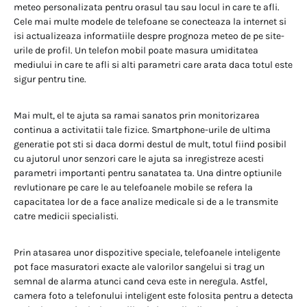
meteo personalizata pentru orasul tau sau locul in care te afli.
Cele mai multe modele de telefoane se conecteaza la internet si
isi actualizeaza informatiile despre prognoza meteo de pe site-
urile de profil. Un telefon mobil poate masura umiditatea
mediului in care te afli si alti parametri care arata daca totul este
sigur pentru tine.
Mai mult, el te ajuta sa ramai sanatos prin monitorizarea
continua a activitatii tale fizice. Smartphone-urile de ultima
generatie pot sti si daca dormi destul de mult, totul fiind posibil
cu ajutorul unor senzori care le ajuta sa inregistreze acesti
parametri importanti pentru sanatatea ta. Una dintre optiunile
revlutionare pe care le au telefoanele mobile se refera la
capacitatea lor de a face analize medicale si de a le transmite
catre medicii specialisti.
Prin atasarea unor dispozitive speciale, telefoanele inteligente
pot face masuratori exacte ale valorilor sangelui si trag un
semnal de alarma atunci cand ceva este in neregula. Astfel,
camera foto a telefonului inteligent este folosita pentru a detecta