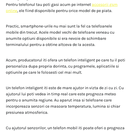
Pentru telefonul tau poti gasi acum pe internet
accesorii gsm
online
, ele fiind disponibile pentru orice model de pe piata.
Practic, smartphone-urile nu mai sunt la fel ca telefoanele
mobile din trecut. Acele model vechi de telefoane veneau cu
anumite optiuni disponibile si era nevoie de schimbare
terminalului pentru a obtine altceva de la acesta.
Acum, producatorul iti ofera un telefon inteligent pe care tu il poti
personaliza dupa propria dorinta, cu programele, aplicatiile si
optiunile pe care le folosesti cel mai mult.
Un telefon inteligent iti este de mare ajutor in vizta de zi cu zi. Cu
ajutorul lui poti vedea in timp real care este prognoza meteo
pentru o anumita regiune. Au aparut insa si telefoane care
incorporeaza senzori ce masoara temperatura, lumina si chiar
presiunea atmosferica.
Cu ajutorul senzorilor, un telefon mobil iti poate oferi o prognoza