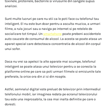
toxinele, proteinele, bacteriile si virusurile din sangele supus
analizei.
Sunt multe lucruri pe care nu stii ca le poti face cu telefonul tau
inteligent. El nu este bun doar pentru a asculta muzica, a urmari
filme, a rula jocuri sau a naviga pe internet si pe retelele de
socializare tot timpul. Un
smartphone
poate prebeni accidentele
auto cauzate de consumul de alcool. La acesta se poate atasa un
aparat special care detecteaza concentratia de alcool din corpul
unui sofer.
Daca nu vrei sa apelezi la alte aparate mai scumpe, telefonul
inteligent se poate atasa unui televizor pentru a se conecta la
platforme online pe care sa poti urmari filmele si emisiunile tale
preferate, la orice ora din zi si din noapte.
Astfel, semnalul digital este preluat de televizor prin intermediul
telefonului mobil, iar imaginea redata pe ecranul televizorului
tau este una ireprosabila, la cea mai inalta definitie pe care o
doresti.