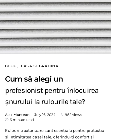
BLOG
CASA SI GRADINA
Cum să alegi un
profesionist pentru înlocuirea
șnurului la rulourile tale?
Alex Muntean
July 16, 2024
982 views
6 minute read
Rulourile exterioare sunt esențiale pentru protecția
și intimitatea casei tale, oferindu-ți confort și