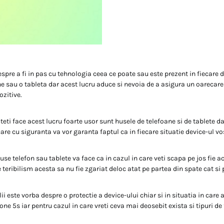
spre a fi in pas cu tehnologia ceea ce poate sau este prezent in fiecare d
 sau o tableta dar acest lucru aduce si nevoia de a asigura un oarecare 
ozitive.
eti face acest lucru foarte usor sunt husele de telefoane si de tablete dar
are cu siguranta va vor garanta faptul ca in fiecare situatie device-ul vos
se telefon sau tablete va face ca in cazul in care veti scapa pe jos fie a
eribilism acesta sa nu fie zgariat deloc atat pe partea din spate cat si 
lii este vorba despre o protectie a device-ului chiar si in situatia in care
one 5s iar pentru cazul in care vreti ceva mai deosebit exista si tipuri de