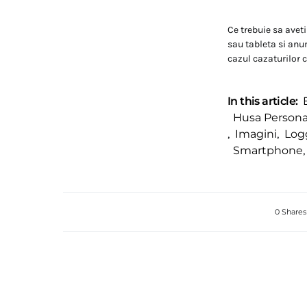
Ce trebuie sa aveti
sau tableta si anum
cazul cazaturilor c
In this article:
Husa Persona
,
Imagini
,
Log
Smartphone
,
0 Shares