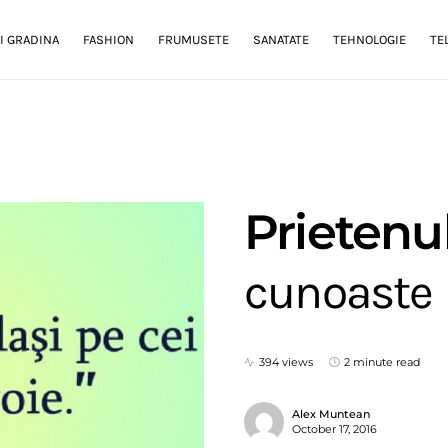
I GRADINA
FASHION
FRUMUSETE
SANATATE
TEHNOLOGIE
TE
Prietenul
cunoaste
394 views
2 minute read
Alex Muntean
October 17, 2016