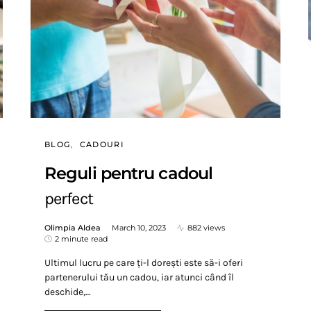
BLOG
CADOURI
Reguli pentru cadoul
perfect
Olimpia Aldea
March 10, 2023
882 views
2 minute read
Ultimul lucru pe care ți-l dorești este să-i oferi
partenerului tău un cadou, iar atunci când îl
deschide,…