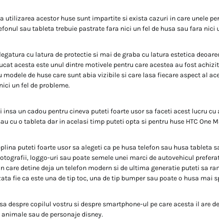
 la utilizarea acestor huse sunt impartite si exista cazuri in care unele 
efonul sau tableta trebuie pastrate fara nici un fel de husa sau fara nici u
legatura cu latura de protectie si mai de graba cu latura estetica deoare
rucat acesta este unul dintre motivele pentru care acestea au fost achizit
u modele de huse care sunt abia vizibile si care lasa fiecare aspect al ac
 nici un fel de probleme.
i insa un cadou pentru cineva puteti foarte usor sa faceti acest lucru cu 
 sau cu o tableta dar in acelasi timp puteti opta si pentru huse HTC One M
eplina puteti foarte usor sa alegeti ca pe husa telefon sau husa tableta 
otografii, loggo-uri sau poate semele unei marci de autovehicul prefera
 in care detine deja un telefon modern si de ultima generatie puteti sa ra
ata fie ca este una de tip toc, una de tip bumper sau poate o husa mai s
sa despre copilul vostru si despre smartphone-ul pe care acesta il are dej
 animale sau de personaje disney.