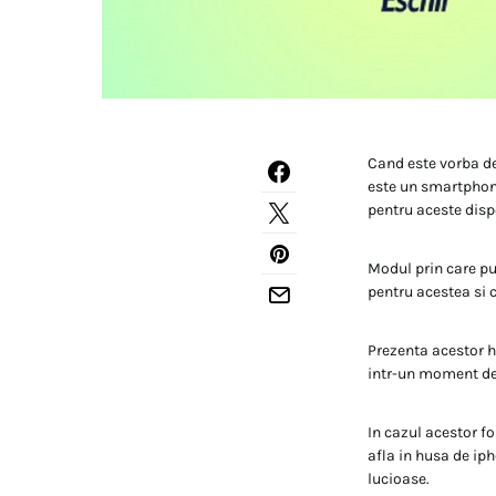
Cand este vorba de
este un smartphone
pentru aceste disp
Modul prin care put
pentru acestea si c
Prezenta acestor hu
intr-un moment de t
In cazul acestor fo
afla in husa de iph
lucioase.