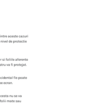
intre aceste cazuri
nivel de protectie
 si foliile aferente
tru va fi protejat.
ccidental fie poate
pe ecran.
 acesta nu se va
 folii mate sau