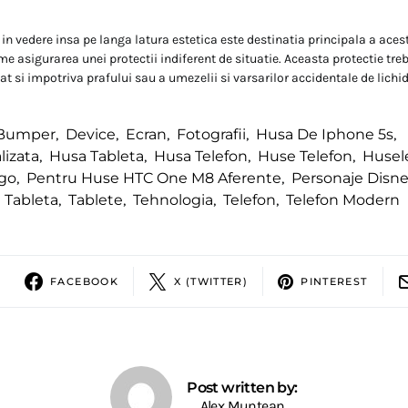
 in vedere insa pe langa latura estetica este destinatia principala a aces
e asigurarea unei protectii indiferent de situatie. Aceasta protectie trebu
at si impotriva prafului sau a umezelii si varsarilor accidentale de lichid
Bumper
,
Device
,
Ecran
,
Fotografii
,
Husa De Iphone 5s
,
lizata
,
Husa Tableta
,
Husa Telefon
,
Huse Telefon
,
Husel
go
,
Pentru Huse HTC One M8 Aferente
,
Personaje Disn
Tableta
,
Tablete
,
Tehnologia
,
Telefon
,
Telefon Modern
FACEBOOK
X (TWITTER)
PINTEREST
Post written by:
Alex Muntean