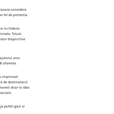
persoane considera
n fel de protectie.
ce nu trebuie
ionate. Totusi
estor dispozitive
ajutorul unui
8 aferente.
sa imprimati
ta de destinatarul
maneti doar la idea
peciala.
a puteti gasi si