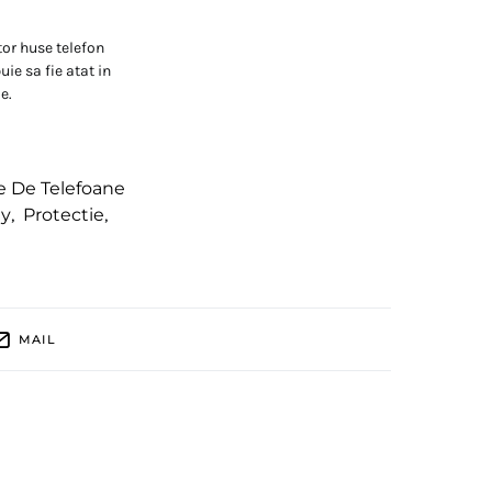
tor huse telefon
ie sa fie atat in
e.
e De Telefoane
ey
,
Protectie
,
MAIL