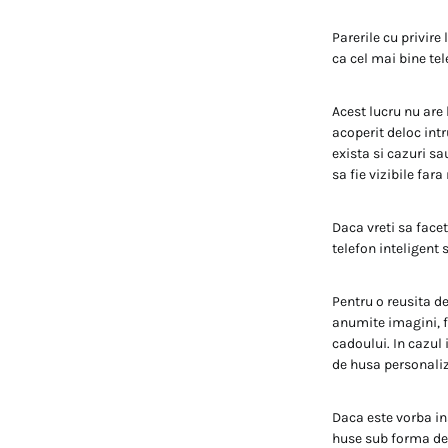
Parerile cu privire
ca cel mai bine tel
Acest lucru nu are 
acoperit deloc int
exista si cazuri sa
sa fie vizibile fara
Daca vreti sa facet
telefon inteligent
Pentru o reusita d
anumite imagini, f
cadoului. In cazul
de husa personaliz
Daca este vorba in
huse sub forma de