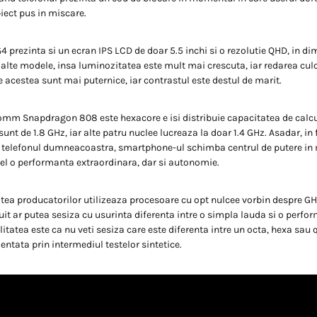
iect pus in miscare.
 prezinta si un ecran IPS LCD de doar 5.5 inchi si o rezolutie QHD, in di
elalte modele, insa luminozitatea este mult mai crescuta, iar redarea culo
acestea sunt mai puternice, iar contrastul este destul de marit.
omm Snapdragon 808 este hexacore e isi distribuie capacitatea de calcu
nt de 1.8 GHz, iar alte patru nuclee lucreaza la doar 1.4 GHz. Asadar, in 
a telefonul dumneacoastra, smartphone-ul schimba centrul de putere in
fel o performanta extraordinara, dar si autonomie.
tea producatorilor utilizeaza procesoare cu opt nulcee vorbin despre GHZ
uit ar putea sesiza cu usurinta diferenta intre o simpla lauda si o perfo
itatea este ca nu veti sesiza care este diferenta intre un octa, hexa sau
zentata prin intermediul testelor sintetice.