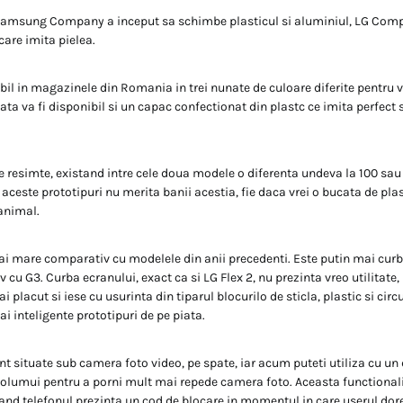
 Samsung Company a inceput sa schimbe plasticul si aluminiul, LG Com
 care imita pielea.
ibil in magazinele din Romania in trei nunate de culoare diferite pentru 
ata va fi disponibil si un capac confectionat din plastc ce imita perfect
e resimte, existand intre cele doua modele o diferenta undeva la 100 sau 
ceste prototipuri nu merita banii acestia, fie daca vrei o bucata de plast
 animal.
i mare comparativ cu modelele din anii precedenti. Este putin mai curba
 cu G3. Curba ecranului, exact ca si LG Flex 2, nu prezinta vreo utilitate,
 placut si iese cu usurinta din tiparul blocurilo de sticla, plastic si circ
ai inteligente prototipuri de pe piata.
nt situate sub camera foto video, pe spate, iar acum puteti utiliza cu un 
olumui pentru a porni mult mai repede camera foto. Aceasta functional
cand telefonul prezinta un cod de blocare in momentul in care userul dor