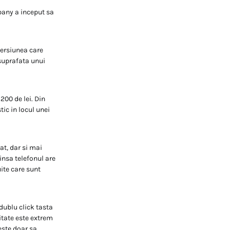
pany a inceput sa
versiunea care
 suprafata unui
200 de lei. Din
ic in locul unei
t, dar si mai
 insa telefonul are
uite care sunt
dublu click tasta
itate este extrem
este doar sa