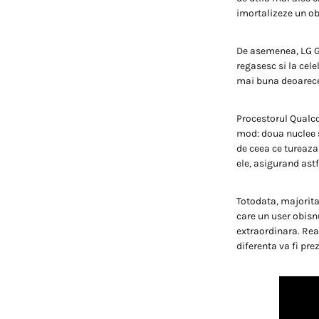
imortalizeze un ob
De asemenea, LG G4
regasesc si la cel
mai buna deoarece 
Procestorul Qualc
mod: doua nuclee su
de ceea ce tureaz
ele, asigurand ast
Totodata, majorita
care un user obisn
extraordinara. Real
diferenta va fi pre