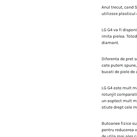
Anul trecut, cand
utilizeze plasticul
LG G4 va fi dispon
imita pielea. Totod
diamant.
Diferenta de pret s
cate putem spune, a
bucati de piele de
LG G4 este mult ma
rotunjit comparativ
un asptect mult mai
stiute drept cele m
Butoanee fizice su
pentru reducerea v
de utila mai ales 