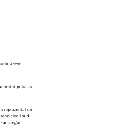
uala. Acest
ia prototipului sa
 a reprezentat un
tehnicienii sud-
tr-un singur