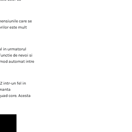
mensiunile care se
rilor este mult
l in urmatorul
functie de nevoi si
 mod automat intre
 intr-un fel in
rmanta
 quad core. Acesta