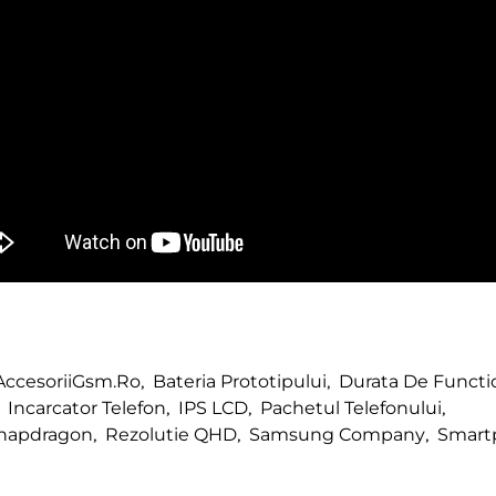
AccesoriiGsm.ro
,
Bateria Prototipului
,
Durata De Functio
Incarcator Telefon
,
IPS LCD
,
Pachetul Telefonului
,
napdragon
,
Rezolutie QHD
,
Samsung Company
,
Smart