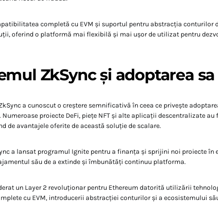
tibilitatea completă cu EVM și suportul pentru abstracția conturilor d
ții, oferind o platformă mai flexibilă și mai ușor de utilizat pentru dezvo
emul ZkSync și adoptarea sa
 ZkSync a cunoscut o creștere semnificativă în ceea ce privește adoptare
.
Numeroase proiecte DeFi, piețe NFT și alte aplicații descentralizate a
nd de avantajele oferite de această soluție de scalare.
c a lansat programul Ignite pentru a finanța și sprijini noi proiecte în
amentul său de a extinde și îmbunătăți continuu platforma.
​
erat un Layer 2 revoluționar pentru Ethereum datorită utilizării tehnolog
omplete cu EVM, introducerii abstracției conturilor și a ecosistemului să