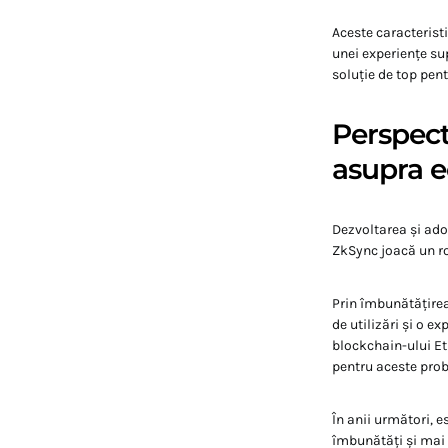
Aceste caracteristi
unei experiențe sup
soluție de top pen
Perspect
asupra 
Dezvoltarea și ado
ZkSync joacă un ro
Prin îmbunătățire
de utilizări și o e
blockchain-ului Et
pentru aceste pro
În anii următori, e
îmbunătăți și mai 