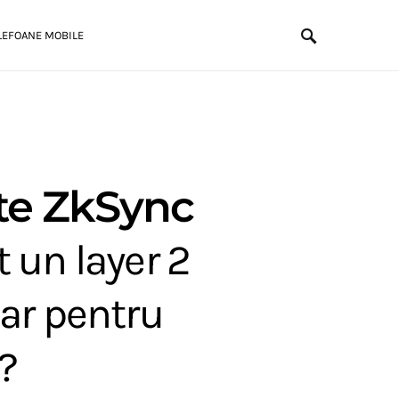
LEFOANE MOBILE
te ZkSync
 un layer 2
ar pentru
​