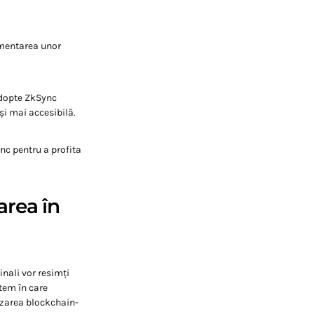
ementarea unor
adopte ZkSync
și mai accesibilă.
nc pentru a profita
tarea în
inali vor resimți
stem în care
lizarea blockchain-