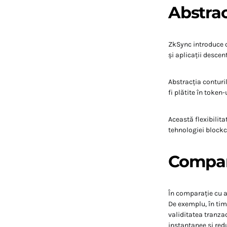
Abstrac
ZkSync introduce c
și aplicații descen
Abstracția conturil
fi plătite în token
Această flexibilit
tehnologiei blockc
Compara
În comparație cu a
De exemplu, în tim
validitatea tranzac
instantanee și red