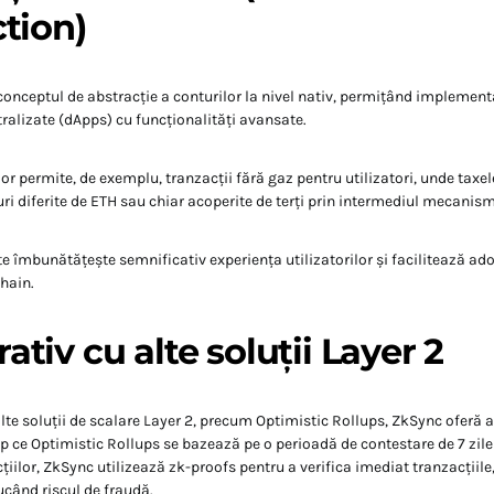
tion)
onceptul de abstracție a conturilor la nivel nativ, permițând implement
tralizate (dApps) cu funcționalități avansate.
or permite, de exemplu, tranzacții fără gaz pentru utilizatori, unde taxel
-uri diferite de ETH sau chiar acoperite de terți prin intermediul mecani
ate îmbunătățește semnificativ experiența utilizatorilor și facilitează a
hain.
​
tiv cu alte soluții Layer 2
lte soluții de scalare Layer 2, precum Optimistic Rollups, ZkSync oferă a
p ce Optimistic Rollups se bazează pe o perioadă de contestare de 7 zile
țiilor, ZkSync utilizează zk-proofs pentru a verifica imediat tranzacțiile,
ucând riscul de fraudă.