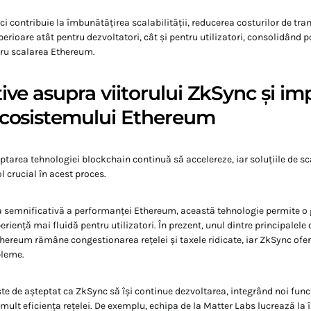
ci contribuie la îmbunătățirea scalabilității, reducerea costurilor de tran
erioare atât pentru dezvoltatori, cât și pentru utilizatori, consolidând 
tru scalarea Ethereum.
ive asupra viitorului ZkSync și im
ecosistemului Ethereum
ptarea tehnologiei blockchain continuă să accelereze, iar soluțiile de s
l crucial în acest proces.
a semnificativă a performanței Ethereum, această tehnologie permite 
xperiență mai fluidă pentru utilizatori. În prezent, unul dintre principalele
hereum rămâne congestionarea rețelei și taxele ridicate, iar ZkSync oferă
bleme.
ste de așteptat ca ZkSync să își continue dezvoltarea, integrând noi funcț
mult eficiența rețelei. De exemplu, echipa de la Matter Labs lucrează la