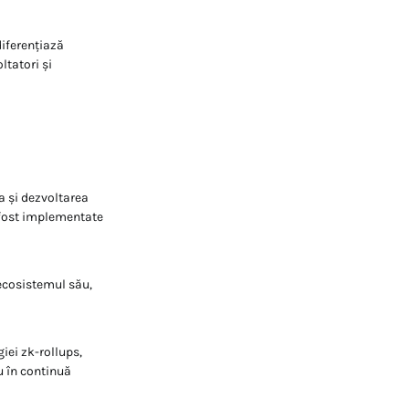
iferențiază
ltatori și
a și dezvoltarea
u fost implementate
 ecosistemul său,
iei zk-rollups,
u în continuă