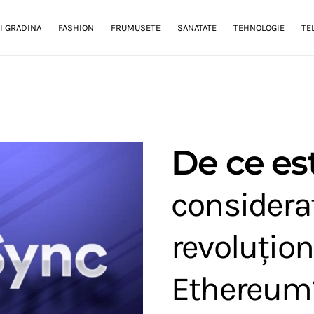
I GRADINA
FASHION
FRUMUSETE
SANATATE
TEHNOLOGIE
TE
De ce es
considerat
revoluțion
Ethereum?​