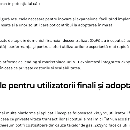
ea în potențialul său.
asigură resursele necesare pentru inovare și expansiune, facilitând impl
nsate și a unor soluții care pot contribui la adoptarea în masă.
cte de top din domeniul financiar descentralizat (DeFi) au început să 
tăți performanța și pentru a oferi utilizatorilor o experiență mai rapidă 
platforme de lending și marketplace-uri NFT explorează integrarea ZkSy
în ceea ce privește costurile și scalabilitatea.
le pentru utilizatorii finali și adop
i multe platforme și aplicații încep să folosească ZkSync, utilizatorii f
n ceea ce privește viteza tranzacțiilor și costurile mai mici. Într-un ecosi
Ethereum pot fi costisitoare din cauza taxelor de gaz, ZkSync face ca uti