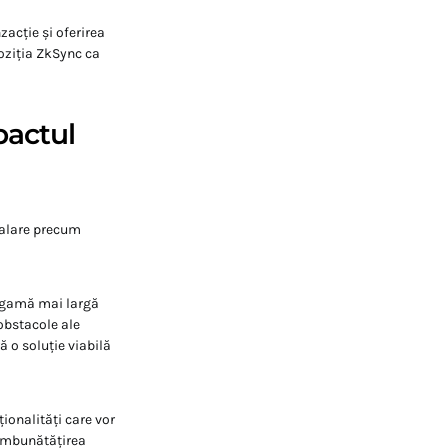
zacție și oferirea
poziția ZkSync ca
pactul
calare precum
o gamă mai largă
 obstacole ale
 o soluție viabilă
ionalități care vor
 îmbunătățirea