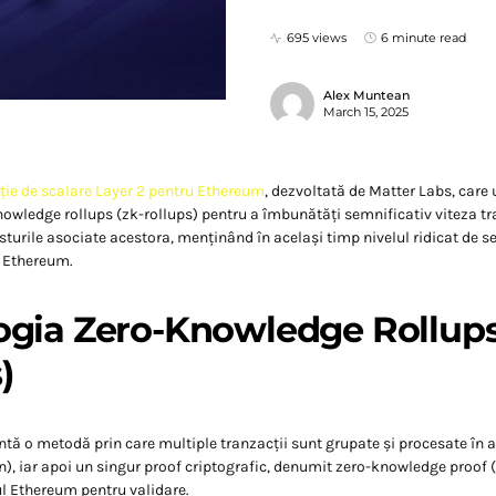
695 views
6 minute read
Alex Muntean
March 15, 2025
ție de scalare Layer 2 pentru Ethereum
, dezvoltată de Matter Labs, care 
owledge rollups (zk-rollups) pentru a îmbunătăți semnificativ viteza tra
turile asociate acestora, menținând în același timp nivelul ridicat de se
ă Ethereum.
​
ogia Zero-Knowledge Rollups
)
ntă o metodă prin care multiple tranzacții sunt grupate și procesate în a
in), iar apoi un singur proof criptografic, denumit zero-knowledge proof (
l Ethereum pentru validare.