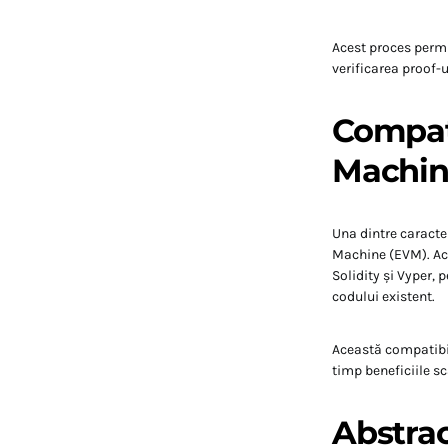
Acest proces permi
verificarea proof-u
Compati
Machin
Una dintre caracte
Machine (EVM).
Ac
Solidity și Vyper, 
codului existent.
Această compatibil
timp beneficiile sca
Abstrac