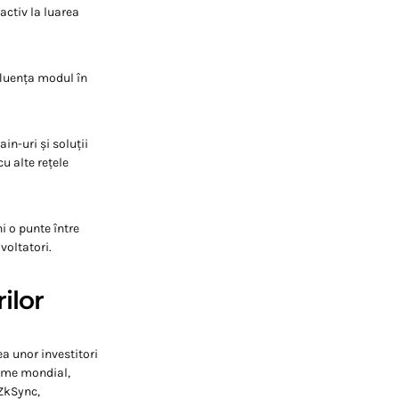
activ la luarea
fluența modul în
in-uri și soluții
u alte rețele
i o punte între
voltatori.
ilor
ea unor investitori
enume mondial,
 ZkSync,