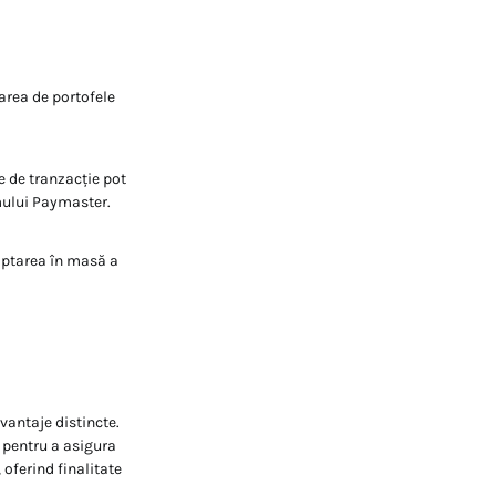
area de portofele
e de tranzacție pot
smului Paymaster.
doptarea în masă a
vantaje distincte.
 pentru a asigura
 oferind finalitate