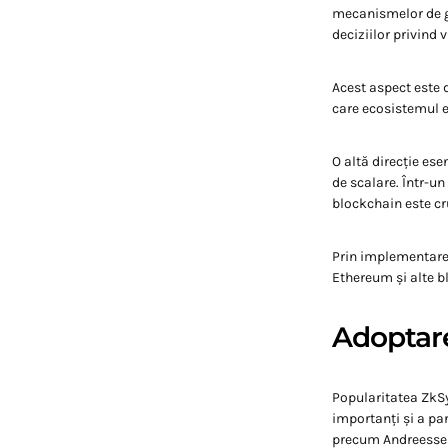
mecanismelor de gu
deciziilor privind v
Acest aspect este 
care ecosistemul 
O altă direcție ese
de scalare. Într-un
blockchain este cr
Prin implementarea
Ethereum și alte bl
Adoptarea
Popularitatea ZkSyn
importanți și a par
precum Andreessen 