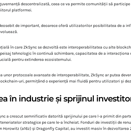
vernanță descentralizată, ceea ce va permite comunității să participe 
iitorul platformei.
deosebit de important, deoarece oferă utilizatorilor posibilitatea de a in
evoluează.
nțială în care ZkSync se dezvoltă este interoperabilitatea cu alte blockcha
 peisaj tehnologic în continuă schimbare, capacitatea de a interacționa c
ucială pentru extinderea ecosistemului.
 unor protocoale avansate de interoperabilitate, ZkSync ar putea deven
ockchain-uri, permițând o experiență mai fluidă pentru utilizatori și dez
 în industrie și sprijinul investitor
c a crescut semnificativ datorită sprijinului pe care l-a primit din part
teneriatelor strategice pe care le-a încheiat. Fonduri de investiții de r
Horowitz (a16z) și Dragonfly Capital, au investit masiv în dezvoltarea