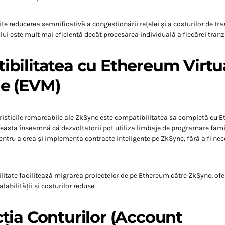
te reducerea semnificativă a congestionării rețelei și a costurilor de tr
lui este mult mai eficientă decât procesarea individuală a fiecărei tranza
bilitatea cu Ethereum Virtu
e (EVM)
risticile remarcabile ale ZkSync este compatibilitatea sa completă cu E
easta înseamnă că dezvoltatorii pot utiliza limbaje de programare fami
pentru a crea și implementa contracte inteligente pe ZkSync, fără a fi ne
itate facilitează migrarea proiectelor de pe Ethereum către ZkSync, ofer
labilității și costurilor reduse.
ția Conturilor (Account