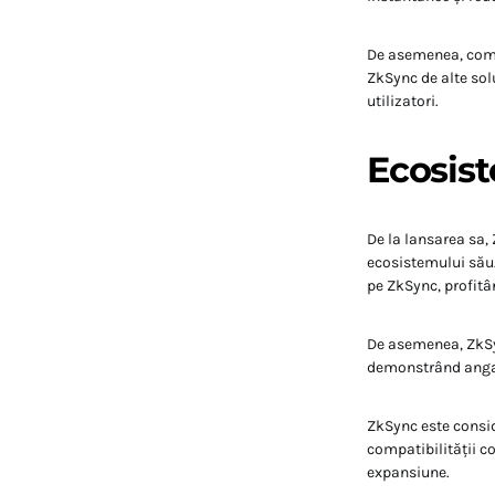
De asemenea, compa
ZkSync de alte solu
utilizatori.
​
Ecosist
De la lansarea sa,
ecosistemului său
pe ZkSync, profitâ
De asemenea, ZkSyn
demonstrând angaj
ZkSync este consid
compatibilității c
expansiune.