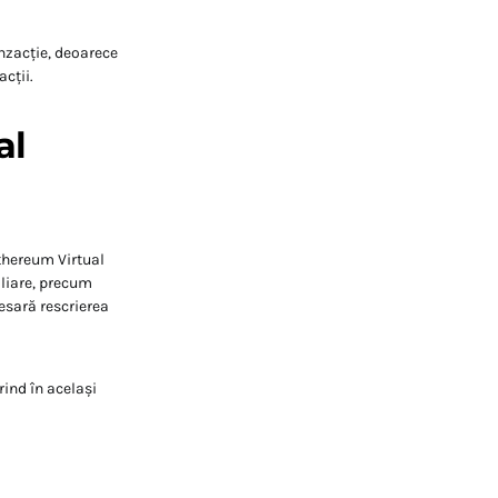
anzacție, deoarece
cții.
al
thereum Virtual
liare, precum
cesară rescrierea
ind în același