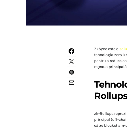
ZkSync este o
solu
tehnologia zero-kn
pentru a reduce cos
rețeaua principal
Tehnol
Rollups
zk-Rollups reprezi
principal (off-cha
către blockchain-u