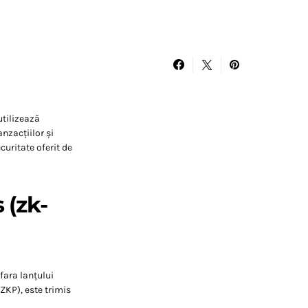
utilizează
nzacțiilor și
curitate oferit de
 (zk-
fara lanțului
ZKP), este trimis