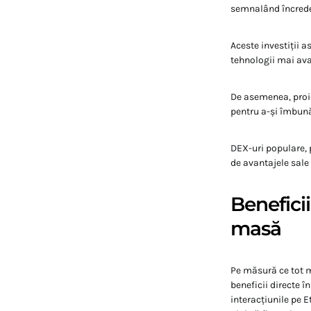
semnalând încreder
Aceste investiții 
tehnologii mai ava
De asemenea, proie
pentru a-și îmbună
DEX-uri populare, 
de avantajele sale 
Beneficii
masă
Pe măsură ce tot ma
beneficii directe î
interacțiunile pe 